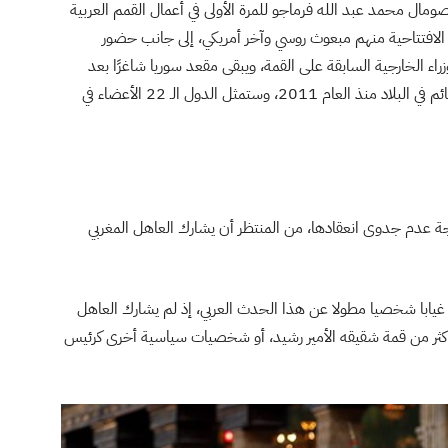
ال محمد عبد الله فرماجو للمرة الأولى في أعمال القمم العربية
 الضيوف في الجلسة الافتتاحية منهم مبعوث روسي وآخر أمريكي، إلى جانب حضور
اء الخارجية السابقة على القمة، ويبقى مقعد سوريا شاغرًا بعد
تعليق عضويتها في الجامعة العربية على خلفية الصراع القائم في البلاد منذ العام 2011، وستمثل الدول الـ 22 الأعضاء في
حجة عدم جدوى انعقادها، من المنتظر أن يشارك العاهل المغربي
يابا شخصيا مطولا عن هذا الحدث العربي، إذ لم يشارك العاهل
ية منذ عام 2002، وكان يمثله في أكثر من قمة شقيقه الأمير رشيد، أو شخصيات سياسية أخرى كرئيس