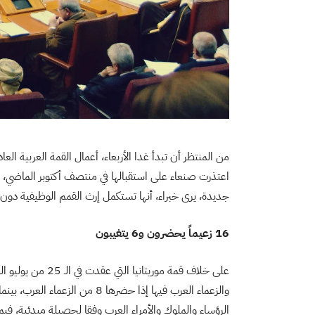
من المنتظر أن تبدأ غدا الأربعاء، أعمال القمة العربية العا
اعتذرت صنعاء على استقبالها في منتصف أكتوبر الماضي، نظ
جديدة، يرى خبراء، أنها تستكمل إرث القمم الوظيفية دو
16 زعيماً يحضرون و6 يتغيبون
على خلاف قمة موري
الرؤساء والملوك والأمراء العرب وفقا لحصيلة مبدئية، فيما يغيب 6 رؤساء عنها لأسباب منها ما هو صحي