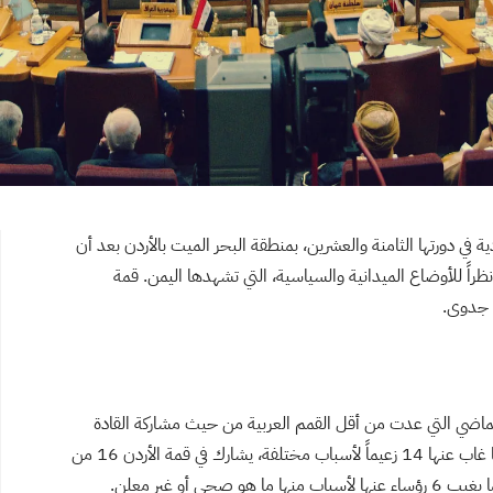
دية في دورتها الثامنة والعشرين، بمنطقة البحر الميت بالأردن بعد أن
راً للأوضاع الميدانية والسياسية، التي تشهدها اليمن. قمة
ن جدوى.
تانيا التي عقدت في الـ 25 من يوليو الماضي التي عدت من أقل القمم العربية من حيث مشاركة القادة
والزعماء العرب فيها إذا حضرها 8 من الزعماء العرب، بينما غاب عنها 14 زعيماً لأسباب مختلفة، يشارك في قمة الأردن 16 من
 أو غير معلن.