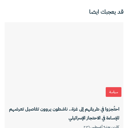
قد يعجبك ايضا
سياسة
احتُجزوا في طريقهم إلى غزة.. ناشطون يروون تفاصيل تعرضهم
للإساءة في الاحتجاز الإسرائيلي
كاثرين بورتر
٩ أغسطس ٢٠٢٦