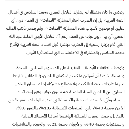
وعكس ما كان منتظرًا، لم يشارك العاهل المغربي محمد السادس في أشغال
القمة العربية، بل إن المغرب اختار المشاركة “الصامتة” في القمة، دون أي
تعليق أو توضيح لأسباب هذه المشاركة “الصامتة”، ولم يصدر مكتب الملك
المغربي أي بيان يبرر غيابه عن القمة، رغم أنّ العاهل الأردني الملك عبد الله
الثاني قام بزيارة رسمية إلى المغرب مباشرة قبل انعقاد القمة العربية لإقناع
محمد السادس بالمشاركة في الاجتماعات التي استضافها الأردن.
وتوصف العلاقات الأردنية – المغربية على المستوى السياسي بالجيدة
والمتينة، خاصة أن أسرتين ملكيتين تحكمان البلدين، في المقابل لا تربط
بينهما علاقات اقتصادية كبيرة ولا مصالح مشتركة، إذ لم يتجاوز التبادل
التجاري بين البلدين السنة الماضية 45 مليون دولار، وفق إحصائيات
رسمية، وتأتي الأسمدة الطبيعية والكيميائية في صدارة الواردات المغربية من
الأردن بحصة 40%، تليها المنتجات الكيميائية بـ13%، والتمور بـ8%،
بالمقابل، يصدر المغرب للمملكة الهاشمية أساسًا الأسماك المعلبة
والصدفيات بحصة 40%، والأجبان بحصة 21%، والخردة والمتلاشيات