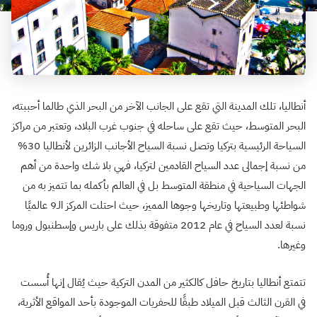
أنطاليا، تلك المدينة التي تقع على الجانب الآخر من البحر الذي طالما أحببته،
البحر المتوسط، حيث تقع على ساحله في جنوب غرب البلاد، وتعتبر من مراكز
السياحة الرئيسية بتركيا وتصل نسبة السياح الأجانب الزائرين لأنطاليا 30%
من نسبة إجمالى عدد السياح القادمين لتركيا، فهي بلا شك واحدة من أهم
الجهات السياحية في منطقة المتوسط بل في العالم بأكمله بما تتميز به من
شواطئها وطبيعتها وتاريخها وجوها المميز، حيث احتلت المركز الـ9 عالميًا
نسبة لعدد السياح في عام 2012 متفوقة بذلك على باريس وإسطنبول وروما
وغيرها.
تتمتع أنطاليا بتاريخ حافل كالكثير من المدن التركية حيث يُقال إنها أُسست
في القرن الثالث قبل الميلاد طبقًا للحفريات الموجودة بأحد المواقع الأثرية،