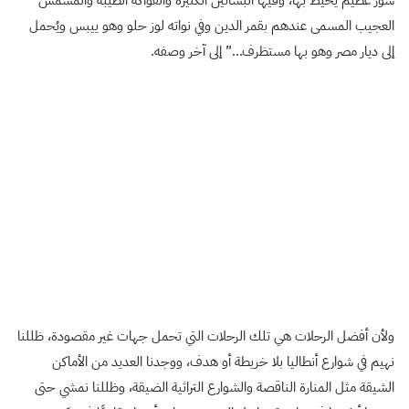
سور عظيم يحيط بها، وفيها البساتين الكثيرة والفواكه الطيبة والمشمش
العجيب المسمى عندهم بقمر الدين وفي نواته لوز حلو وهو ييبس ويُحمل
إلى ديار مصر وهو بها مستظرف…” إلى آخر وصفه.
ولأن أفضل الرحلات هي تلك الرحلات التي تحمل جهات غير مقصودة، ظللنا
نهيم في شوارع أنطاليا بلا خريطة أو هدف، ووجدنا العديد من الأماكن
الشيقة مثل المنارة الناقصة والشوارع التراثية الضيقة، وظللنا نمشي حتى