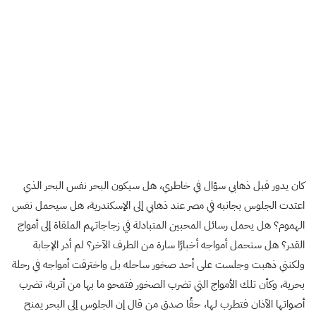
كان يدور قبل ذهابي سؤال في خاطري، هل سيكون البحر نفس البحر الذي
اعتدت الجلوس بجانبه في مصر عند ذهابي إلى الإسكندرية، هل سيحمل نفس
الهموم؟ هل يحمل رسائل المحبين المتبادلة في زجاجاتهم الملقاة إلى أمواج
القدر؟ هل ستحمل أمواجه أخبارًا سارة من الطرف الآخر؟ لم أدر الإجابة
ولكنني ذهبت وجلست على أحد صخور ساحله بل واخترقت أمواجه في رحلة
بحرية، وكأن تلك الأمواج التي تضرب الصخور فتمحو ما بها من أتربة، تضرب
أصواتها الآذان فتطرب لها، حقُا صدق من قال إن الجلوس إلى البحر يمنح