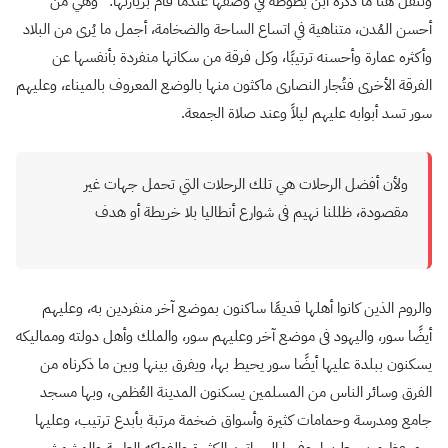
وننقل هنا ما ذكره ابن بطوطة في وصفها عندما قام بزيارتها: “وهي من
أحسن المُدن، متناهية في اتساع الساحة والضخامة، أجمل ما يُرى من البلاد
وأكثره عمارة وأحسنه ترتيبًا، وكل فرقة من سكانها منفردة بأنفسها عن
الفرقة الأخرى فتُجار النصارى ماكثون منها بالوضع المعروف بالميناء، وعليهم
سور تسد أبوابه عليهم ليلاً وعند صلاة الجمعة.
ولأن أفضل الرحلات هي تلك الرحلات التي تحمل جهات غير
مقصودة، ظللنا نهيم فى شوارع أنطاليا بلا خريطة أو هدف
والروم الذين كانوا أهلها قديمًا ساكنون بموضع آخر منفردين به، وعليهم
أيضًا سور، واليهود فى موضع آخر وعليهم سور، والملك وأهل دولته ومماليكه
يسكنون ببلدة عليها أيضًا سور يحيط بها، ويفرق بينها وبين ما ذكرناه من
الفرق وسائر الناس من المسلمين يسكنون المدينة العُظمى، وبها مسجد
جامع ومدرسة وحمامات كثيرة وأسواق ضخمة مرتبة بأبدع ترتيب، وعليها