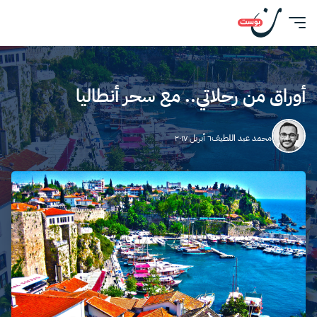
أوراق من رحلاتي.. مع سحر أنطاليا
محمد عبد اللطيف
٦ أبريل ٢٠١٧