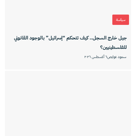
سياسة
جيل خارج السجل.. كيف تتحكم “إسرائيل” بالوجود القانوني
للفلسطينيين؟
سجود عوايص
٦ أغسطس ٢٠٢٦