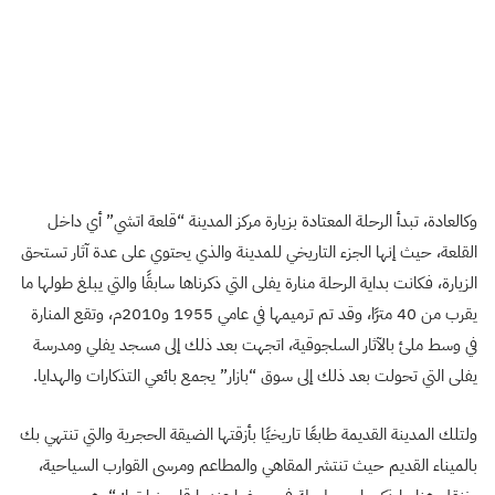
وكالعادة، تبدأ الرحلة المعتادة بزيارة مركز المدينة
“قلعة اتشي” أي داخل
القلعة، حيث إنها الجزء التاريخي للمدينة والذي يحتوي على عدة آثار تستحق
الزيارة، فكانت بداية الرحلة منارة يفلى التي ذكرناها سابقًا والتي يبلغ طولها ما
يقرب من 40 مترًا، وقد تم ترميمها في عامي 1955 و2010م، وتقع المنارة
في وسط ملئ بالآثار السلجوقية، اتجهت بعد ذلك إلى مسجد يفلي ومدرسة
يفلى التي تحولت بعد ذلك إلى سوق “بازار” يجمع بائعي التذكارات والهدايا.
ولتلك المدينة القديمة طابعًا تاريخيًا بأزقتها الضيقة الحجرية والتي تنتهي بك
بالميناء القديم حيث تنتشر المقاهي والمطاعم ومرسى القوارب السياحية،