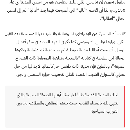
ويقول آخرون إن أتالوس الثاني ملك برغامون هو من أسس المدينة في عام
150ق.م، لذا أتى الاسم “أتاليا” التي أصبحت فيما بعد “أداليا” ثم إلى اسمها
الحالي “أنطاليا”.
كانت أنطاليا جزءًا من الإمبراطورية الرومانية وانتشرت بها المسيحية بعد القرن
الثاني، وزارها بولس الطرسوسي كما ذُكر في العهد الجديد في سفر أعمال
الرسل، أصبحت أنطاليا مدينة بيزنطية ثم سلجوقية ثم عثمانية وذكرها
الرحالة ابن بطوطة في كتاباته “بالمدينة متناهية الضخامة ذات الشوارع
الضيقة”، وبالطبع فإن مدينة ذات طقس حار كأنطاليا لا بد لها من حل
عمراني كالشوارع الضيقة المُمدة للظل لتخفيف حرارة الشمس والجو.
لتلك المدينة القديمة طابعًا تاريخيًا بأزقتها الضيقة الحجرية والتي
تنتهي بك بالميناء القديم حيث تنتشر المقاهي والمطاعم ومرسى
القوارب السياحية​​