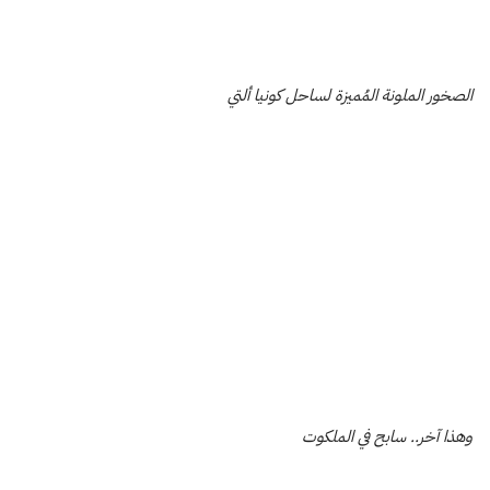
الصخور الملونة المُميزة لساحل كونيا ألتي
وهذا آخر.. سابح في الملكوت