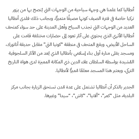
أنطاليا كما علمنا هي وجهة سياحية من الوجهات التي يُنصح بها من يزور
تركيا خاصة في فترة الصيف كونها مصيفًا متميزًا، وبجانب ذلك فلدى أنطاليا
العديد من الوجهات التي تجذب السياح وأهل المدينة على حد سواء كمتحف
أنطاليا الأثري الذي يحتوي على آثار تعود إلى حضارات مختلفة قامت على
الساحل الأبيض، ويقع المتحف في منطقة “كونيا التي” مقابل حديقة أتاتورك،
ومسجد يفلى منارة
أول بناء إسلامي بأنطاليا الذي يُعد من الآثار السلجوقية
المُشيدة بواسطة السلطان علاء الدين ذي المكانة المميزة لدى هواة التاريخ
التركي، ويعتبر هذا المسجد معلمًا مُميزًا لأنطاليا.
الجدير بالذكر أن أنطاليا تشتمل على عدة مُدن تستحق الزيارة بجانب مركز
البلدية، مثل “كمر”، “ألانيا”، “كاش”، “سيدا” وغيرها.