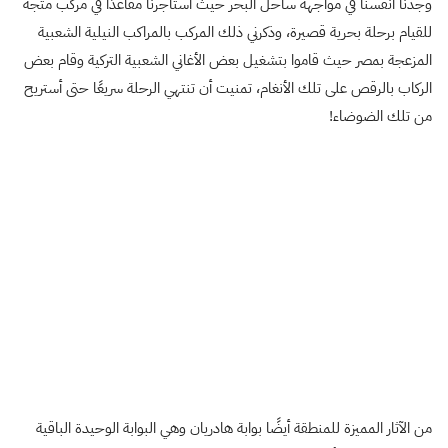
وجدنا أنفسنا في مواجهة ساحل البحر حيث استأجرنا مقاعدًا في مركب متجه
للقيام برحلة بحرية قصيرة، وذكرني ذلك المركب بالمراكب النيلية الشعبية
المزعجة بمصر حيث قاموا بتشغيل بعض الأغاني الشعبية التركية وقام بعض
الركاب بالرقص على تلك الأنغام، تمنيت أن تنتهي الرحلة سريعًا حتى أستريح
من تلك الضوضاء!
من الآثار المميزة للمنطقة أيضًا بوابة هادريان وهي البوابة الوحيدة الباقية