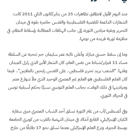
منذ اليوم الأول لانطلاق تظاهرات 25 من يناير/كانون الثاني 2011 كانت
الشعارات الداعمة للقضية الفلسطينية والقدس حاضرة بقوة في ميدان
التحرير وبقية ميادين الثورة، إلى جانب الهتافات المطالبة بإسقاط النظام، في
متلازمة ثورية فريدة من نوعها.
وما إن سقط حسني مبارك وأعلن نائبه عمر سليمان خبر تنحيه عن السلطة
مساء 11 فبراير/شباط من نفس العام، كان الشعار الأبرز الذي زلزل الميدان
وقتها: “الشعب يريد تحرير فلسطين.. على القدس رايحين بالملايين”.. فيما
كان العلم الفلسطيني هو العلم غير المصري الوحيد الذي ملأ شوارع مصر
وميادينها في ذلك الوقت، بجانب العلم التونسي نسبيًا بحكم أسبقية تونس
في الحراك الثوري.
وفي أغسطس/آب من عام الثورة تسلق أحد الشباب المصري مبنى سفارة
الكيان الإسرائيلي، القابع آنذاك في ميدان النهضة بالقرب من كوبري الجامعة
بوسط الجيزة، ونزع العلم الإسرائيلي بعدما تسلق نحو 17 طابقًا من خارج