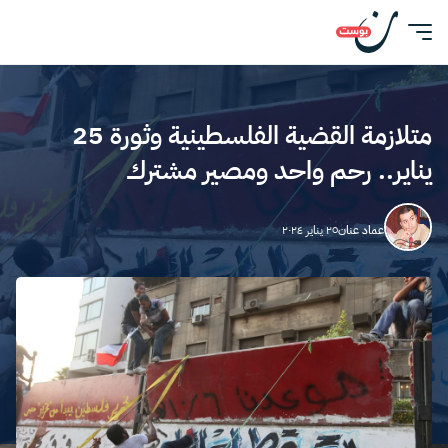
متلازمة القضية الفلسطينية وثورة 25
يناير.. رحم واحد ومصير مشترك
عماد عنان
٢٥ يناير ٢٠٢٤