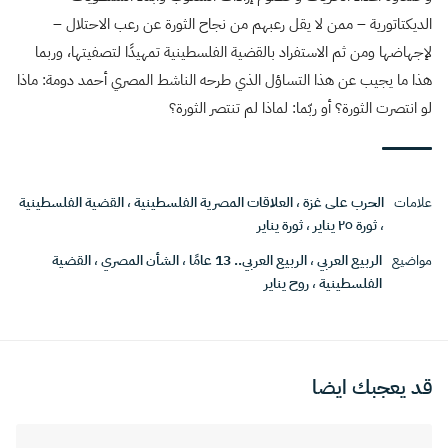
الديكتاتورية – ممن لا يقل رعبهم من نجاح الثورة عن رعب الاحتلال –
لإجهاضها ومن ثم الاستفراد بالقضية الفلسطينية تمهيدًا لتصفيتها، وربما
هذا ما يجيب عن هذا التساؤل الذي طرحه الناشط المصري أحمد دومة: ماذا
لو انتصرت الثورة؟ أو ربّما: لماذا لم تنتصر الثورة؟
علامات
الحرب على غزة
،
العلاقات المصرية الفلسطينية
،
القضية الفلسطينية
،
ثورة ٢٥ يناير
،
ثورة يناير
مواضيع
الربيع العربي
،
الربيع العربي.. 13 عامًا
،
الشأن المصري
،
القضية
الفلسطينية
،
روح يناير
قد يعجبك ايضا