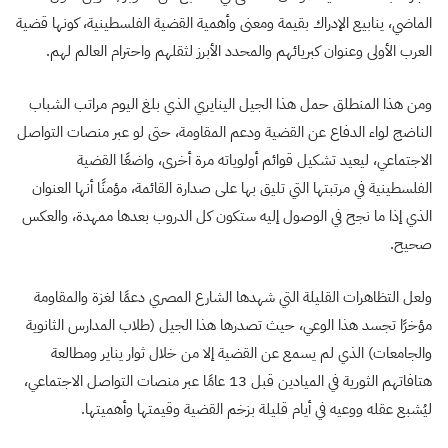
الماضي، ينابيع الإدراك بقيمة ومعنى وأهمية القضية الفلسطينية، كونها قضية
العرب الأولى وعنوان كبريائهم والمحدد الأبرز لثقلهم واحترام العالم لهم.
ومن هذا المنطلق حمل هذا الجيل الينايري الذي بلغ اليوم مراتب الشباب
الناضج لواء الدفاع عن القضية ودعم المقاومة، حتى لو عبر منصات التواصل
الاجتماعي، ليعيد تشكيل قوائم أولوياته مرة أخرى، واضعًا القضية
الفلسطينية في مرتبتها التي تليق بها على صدارة القائمة، مؤمنًا أنها العنوان
الذي إذا ما نجح في الوصول إليه ستكون كل الدروب بعدها ممهدة، والعكس
صحيح.
ولعل التظاهرات القليلة التي شهدها الشارع المصري دعمًا لغزة والمقاومة
مؤخرًا تجسد هذا الوعي، حيث تصدرها هذا الجيل (طلاب المدارس الثانوية
والجامعات) الذي لم يسمع عن القضية إلا من خلال ثوار يناير ومطالعة
هتافاتهم الثورية في الميادين قبل 13 عامًا عبر منصات التواصل الاجتماعي،
ليُشبع عقله ووعيه في أيام قليلة بزخم القضية وقيمتها وأهميتها.