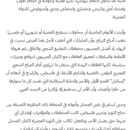
أمنية كما يحاول النظام ترويجها، لكنها قضية وجودية في المقام الأول،
وامتداد أمني وتاريخي وحضاري واجتماعي وديني وأيديولوجي للدولة
المصرية.
وأثبتت الأعوام الماضية أن محاولات تسطيح القضية أو تشويهها أو طمسها
ذهبت أدراج الرياح، وأن المليارات التي أنفقت لأجل هذا الغرض تبخرت في
الهواء، إذ أفشل المصريون مخططات التطبيع الشعبي والثقافي رغم هرولة
الأنظمة والسلطات لتعميق العلاقات مع الكيان الصهيوني لدوافع ومبررات
سياسية، لكنها العلاقات الهشة التي سرعان ما تتهاوى أمام المزاج الشعبي
المصري المؤمن بالقضية والداعم للأشقاء في فلسطين، والراسخ في أذهانه أن
“إسرائيل” العدو الأول والأخير والخلية السرطانية التي تفسد كل ما بجوارها
من خلايا وأعضاء، وأن الأمر لن يستقيم إلا بإزالتها من الجسد العربي.
وحين استقر في يقين المحتل وأعوانه في المنطقة تلك المتلازمة اللصيقة بين
نجاح الثورة وتحرير فلسطين، كانت المخططات والمؤامرات لإفشال أي
منهما حتى يفشل الآخر، وبالفعل تكالب على الثورة المصرية الكيان المحتل
وحلفاؤه أعداء الحريات وخصوم إرادات الشعوب وأبناء السلطويات