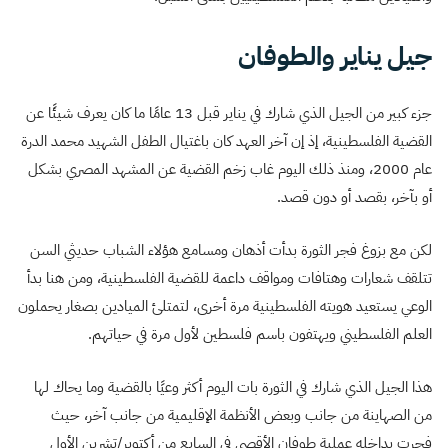
جيل يناير والطوفان
جزء كبير من الجيل الذي شارك في يناير قبل 13 عامًا ما كان يعرف شيئًا عن
القضية الفلسطينية، إذ إن آخر العهد كان باغتيال الطفل الشهيد محمد الدرة
عام 2000، ومنذ ذلك اليوم غاب زخم القضية عن المشهد المصري بشكل
أو بآخر، بقصد أو دون قصد.
لكن مع بزوغ فجر الثورة بدأت أذهان ومسامع هؤلاء الشباب حديثي السن
تتلقف شعارات وهتافات ومواقف داعمة للقضية الفلسطينية، ومن هنا بدأ
الوعي يستعيد هويته الفلسطينية مرة أخرى، لتمتلئ الميادين بصغار يحملون
العلم الفلسطيني ويهتفون باسم فلسطين لأول مرة في حياتهم.
هذا الجيل الذي شارك في الثورة بات اليوم أكثر وعيًا بالقضية وما يحاك لها
من الصهاينة من جانب وبعض الأنظمة الإقليمية من جانب آخر، حيث
فجرت بداخله عملية طوفان الأقصى في السابع من أكتوبر/تشرين الأول