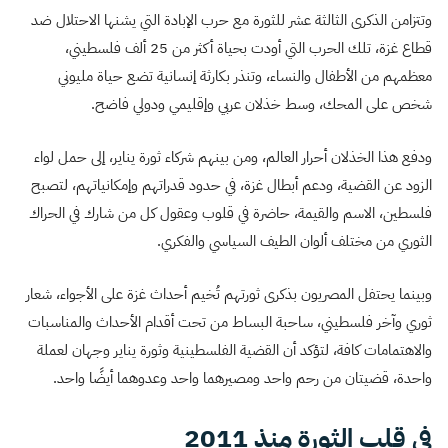
وتتزامن الذكرى الثالثة عشر للثورة مع حرب الإبادة التي يشنها الاحتلال ضد
قطاع غزة، تلك الحرب التي أودت بحياة أكثر من 25 ألف فلسطيني،
معظمهم من الأطفال والنساء، وتنذر بكارثة إنسانية تضع حياة مليوني
شخص على المحك، وسط خذلان عربي وإقليمي ودولي فاضح.
ودفع هذا الخذلان أحرار العالم، ومن بينهم شركاء ثورة يناير، إلى حمل لواء
الزود عن القضية، ودعم أبطال غزة، في حدود قدراتهم وإمكانياتهم، لتصبح
فلسطين، الاسم والقيمة، حاضرة في قلوب وعقول كل من شارك في الحراك
الثوري من مختلف ألوان الطيف السياسي والفكري.
وبينما يحتفل المصريون بذكرى ثورتهم تُخيم أحداث غزة على الأجواء، شعار
ثوري وآخر فلسطيني، ساحبة البساط من تحت أقدام الأحداث والمناسبات
والاهتمامات كافة، لتؤكد أن القضية الفلسطينية وثورة يناير وجهان لعملة
واحدة، قضيتان من رحم واحد ومصيرهما واحد وعدوهما أيضًا واحد.
في قلب الثورة منذ 2011