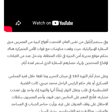
وفي سبتمبر/أيلول من نفس العام، اقتحمت أفواج كبيرة من المصريين مبنى
السفارة الإسرائيلية، حيث وقعت مناوشات مع قوات الأمن المتمركزة هناك
بحكم موقع مديرية أمن الجيزة في تلك المنطقة، وتدخل عدد من القيادات
لإقناع المحتجين بإنهاء حصارهم للسفارة الذي استمر لعدة أيام.
وعلى مدار أيام الثورة الـ18 في ميدان التحرير وما تلاها خلال فترة المجلس
العسكري أو عام حكم الرئيس الراحل محمد مرسي، كانت القضية
الفلسطينية في قلب وعقل الثوار، إيمانًا أنها والثورة إناء واحد وإن تعددت
مشاربه، ففُتح المعبر على الجانبين دون قيود، وأجبر المصريون سلطات
الاحتلال على وقف العدوان على غزة، وزأرت حناجر الشباب في المساجد
والميادين مطالبة بدعم الفلسطينيين بشتى السبل.