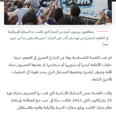
متظاهرون يهدمون أجزاء من الجدار الذي حُصّنت به السفارة الإسرائيلية
في القاهرة لحمايتها من ثورة يناير، كُتب على الجدار: "تحرير فلسطين يبدأ من تحرير
مصر".
لم تغب القضية الفلسطينية يومًا عن الشارع المصري في العموم، مهما
حاولت الأنظمة كبحها أو تشويهها أو تسطحيها، إذ يعتبرها المصريون شرف
الأمة وعنوان كرامتها، ومتغيرها المستقل الذي يحدد هوية كل المتغيرات
الأخرى التابعة.
وكانت القضية ضمن التشكيلة الأساسية التي لعب بها المصريون مباراة ثورة
25 يناير/كانون الثاني 2011، فكانت جنبًا إلى جنب مع المطالبة بإسقاط
نظام مبارك الفاسد ورفع شعارات الحرية والكرامة والعزة والاستقلال.