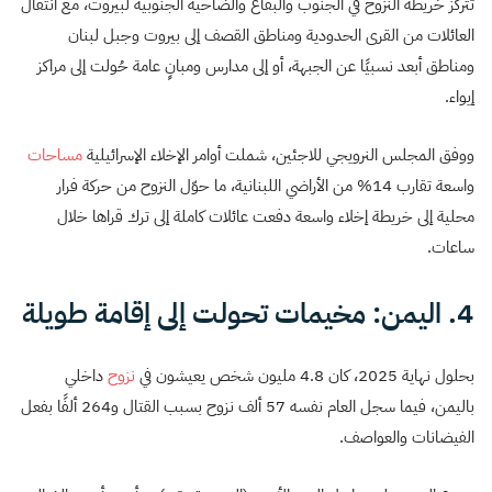
تتركز خريطة النزوح في الجنوب والبقاع والضاحية الجنوبية لبيروت، مع انتقال
العائلات من القرى الحدودية ومناطق القصف إلى بيروت وجبل لبنان
ومناطق أبعد نسبيًا عن الجبهة، أو إلى مدارس ومبانٍ عامة حُولت إلى مراكز
إيواء.
ووفق المجلس النرويجي للاجئين، شملت أوامر الإخلاء الإسرائيلية
مساحات
واسعة تقارب 14% من الأراضي اللبنانية، ما حوّل النزوح من حركة فرار
محلية إلى خريطة إخلاء واسعة دفعت عائلات كاملة إلى ترك قراها خلال
ساعات.
4. اليمن: مخيمات تحولت إلى إقامة طويلة
بحلول نهاية 2025، كان 4.8 مليون شخص يعيشون في
نزوح
داخلي
باليمن، فيما سجل العام نفسه 57 ألف نزوح بسبب القتال و264 ألفًا بفعل
الفيضانات والعواصف.