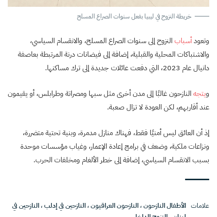
خريطة النزوح في ليبيا بفعل سنوات الصراع المسلح
وتعود
أسباب
النزوح إلى سنوات الصراع المسلح، والانقسام السياسي،
والاشتباكات المحلية والقبلية، إضافة إلى فيضانات درنة المرتبطة بعاصفة
دانيال عام 2023، التي دفعت عائلات جديدة إلى ترك مساكنها.
و
يتجه
النازحون غالبًا إلى مدن أخرى مثل سبها ومصراتة وطرابلس، أو يقيمون
عند أقاربهم، لكن العودة لا تزال صعبة.
إذ أن العائق ليس أمنيًا فقط، فهناك منازل مدمرة، وبنية تحتية متضررة،
ونزاعات ملكية، وضعف في برامج إعادة الإعمار، وغياب مؤسسات موحدة
بسبب الانقسام السياسي، إضافة إلى خطر الألغام ومخلفات الحرب.
علامات
الأطفال النازحون
،
النازحون العراقيون
،
النازحين في إدلب
،
النازحين في
لبنان
،
النزوح الداخلي