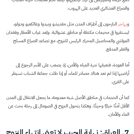
والصراع العشائري العديد على الهروب.
و
يهاجر
النازحون إلى أطراف المدن مثل مقديشو وبيدوا وغالكعيو ودولو،
ليستقروا في مخيمات مكتظة أو مناطق عشوائية. ويُعد غياب الأمطار وفقدان
المواشي والمحاصيل المحرك الرئيس للنزوح، مع تصاعد الصراع المسلح
والفقر المدقع.
أما العودة، فتعيقها ندرة المياه والأمن، إذ يصعب على الأسر الرجوع إلى
أراضيها إذا لم تعد هناك مصادر للماء، أو إذا ظلت جماعة الشباب تسيطر
على القرى.
كما أن الخدمات في مناطق الأصل شبه معدومة، ما يجعل الانتقال إلى المدن
الأقل أمنًا خيارًا وحيدًا. وهكذا يتحول النزوح في الصومال إلى رحلة بحث عن
الماء والأمان.
7. العراق: نهاية الحرب لا تعني انتهاء النزوح