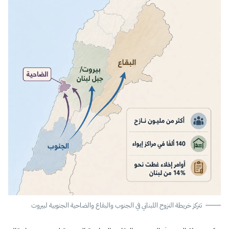
تتركز خريطة النزوح اللبناني في الجنوب والبقاع والضاحية الجنوبية لبيروت