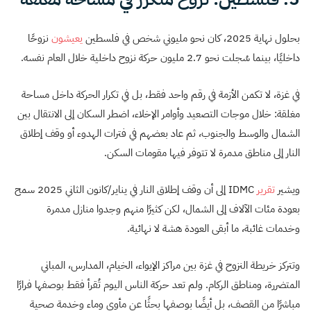
بحلول نهاية 2025، كان نحو مليوني شخص في فلسطين
يعيشون
نزوحًا
داخليًا، بينما سُجلت نحو 2.7 مليون حركة نزوح داخلية خلال العام نفسه.
في غزة، لا تكمن الأزمة في رقم واحد فقط، بل في تكرار الحركة داخل مساحة
مغلقة: خلال موجات التصعيد وأوامر الإخلاء، اضطر السكان إلى الانتقال بين
الشمال والوسط والجنوب، ثم عاد بعضهم في فترات الهدوء أو وقف إطلاق
النار إلى مناطق مدمرة لا تتوفر فيها مقومات السكن.
ويشير
تقرير
IDMC إلى أن وقف إطلاق النار في يناير/كانون الثاني 2025 سمح
بعودة مئات الآلاف إلى الشمال، لكن كثيرًا منهم وجدوا منازل مدمرة
وخدمات غائبة، ما أبقى العودة هشة لا نهائية.
وتتركز خريطة النزوح في غزة بين مراكز الإيواء، الخيام، المدارس، المباني
المتضررة، ومناطق الركام. ولم تعد حركة الناس اليوم تُقرأ فقط بوصفها فرارًا
مباشرًا من القصف، بل أيضًا بوصفها بحثًا عن مأوى وماء وخدمة صحية