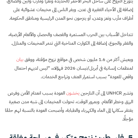
يتوزع النزوح على ساحل البحر الأحمر (الحديدة وتعز) ومأرب وأبين والضالع،
إضافة إلى الأحياء الفقيرة في عدن. ويفر الناس إلى مخيمات عشوائية على
أطراف مأرب وتعز وعدن، أو ينزحون نحو المدن الرئيسية ومناطق الحكومة.
تتداخل الأسباب بين الحرب المستمرة والقصف والحصار، والألغام الأرضية،
والفقر والجوع، إضافة إلى الكوارث المناخية التي تدمر المخيمات والمنازل.
ويعيش أكثر من 1.6 مليون شخص في مواقع نزوح مؤقتة، ووفق
بيان
لمنظمات إنسانية في أبريل/نيسان 2026 فهؤلاء، “ليس لديهم احتمال
واقعي للعودة” بسبب استمرار العنف وتراجع الخدمات.
وتشير UNHCR إلى أن النازحين
يخشون
العودة بسبب انعدام الأمن وفرص
الرزق وخطر الألغام. وبمرور الوقت، تحولت المخيمات إلى شبه مدن صغيرة
يفتقر سكانها إلى الماء والكهرباء والطبابة، وأصبحت العودة بالنسبة لهم حلمًا
مؤجلًا.
5. فلسطين: نزوح متكرر في مساحة مغلقة