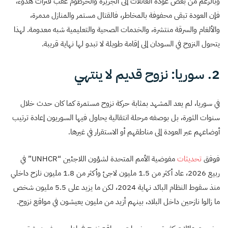
وبالرغم من بعض عودة العائلات إلى الجزيرة والخرطوم عقب فترات هدوء،
فإن العودة تبقى محفوفة بالمخاطر، فالقتال مستمر والمنازل مدمرة،
والألغام والسرقة منتشرة، والخدمات الصحية والتعليمية شبه معدومة. لهذا
يتحول النزوح في السودان إلى إقامة طويلة لا تبدو لها نهاية قريبة.
2. سوريا: نزوح قديم لا ينتهي
في سوريا، لم يعد المشهد بمثابة حركة نزوح مستمرة كما كان حدث خلال
سنوات الثورة، بل بوصفه مرحلة انتقالية يحاول فيها السوريون إعادة ترتيب
أوضاعهم عبر العودة إلى مناطقهم أو الاستقرار في غيرها.
فوفق
تحديثات
مفوضية الأمم المتحدة لشؤون اللاجئين “UNHCR” في
ربيع 2026، عاد أكثر من 1.5 مليون لاجئ وأكثر من 1.8 مليون نازح داخلي
منذ سقوط النظام البائد نهاية 2024، لكن ما يزيد على 5.5 مليون شخص
ما زالوا نازحين داخل البلاد، بينهم أزيد من مليون يعيشون في مواقع نزوح.