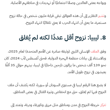
ويواجه بعض العائدين وصمًا اجتماعيًا أو تهديدات في مناطقهم الأصلية.
و
تشير
التقارير إلى أن هذه العوائق تبقي قرابة مليون شخص في حالة نزوح
مستمرة، ما يعني أن انتهاء الحرب لا يعني تلقائيًا انتهاء النزوح.
8. ليبيا: نزوح أقل عددًا لكنه لم يُغلق
وفق
الملف
الإنساني الليبي (وثيقة صادرة عن الأمم المتحدة) لعام 2025،
وبالاستناد إلى بيانات منظمة الهجرة الدولية، فحتى أغسطس/آب 2024، كان
نحو 139 ألف شخص ما يزالون نازحين داخليًا في ليبيا، بينهم حوالي 35 ألفًا
يعيشون في نزوح طويل الأمد.
لا يضع هذا الرقم ليبيا في مستوى السودان أو سوريا، لكنه يكشف أن ملف
النزوح فيها لم يُغلق، حتى مع انخفاض وتيرة القتال في بعض المناطق.
تتركز
خريطة النزوح في مدن ومناطق مثل مرزق وتاورغاء ودرنة، وتمتد إلى