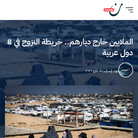
الملايين خارج ديارهم.. خريطة النزوح في 8
دول عربية
نون إنسايت
١٤ مايو ٢٠٢٦