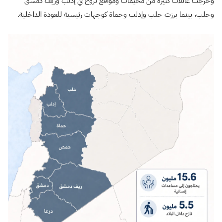
وخرجت عائلات كثيرة من مخيمات ومواقع نزوح في إدلب وريف دمشق
وحلب، بينما برزت حلب وإدلب وحماة كوجهات رئيسية للعودة الداخلية.