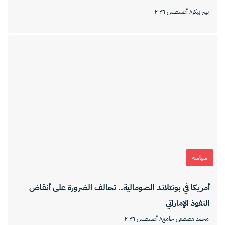
بيتر بيكر
٨ أغسطس ٢٠٢٦
سياسة
أمريكا في بونتلاند الصومالية.. تحالف الضرورة على أنقاض
النفوذ الإماراتي
محمد مصطفى جامع
٨ أغسطس ٢٠٢٦