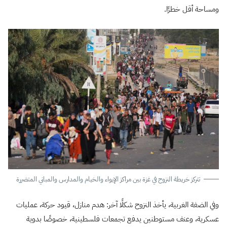
ومساحة أقل خطرًا.
تتركز خريطة النزوح في غزة بين مراكز الإيواء والخيام والمدارس والمباني المتضررة
وفي الضفة الغربية، يأخذ النزوح شكلًا آخر: هدم منازل، قيود حركة، عمليات
عسكرية، وعنف مستوطنين يدفع تجمعات فلسطينية، خصوصًا بدوية