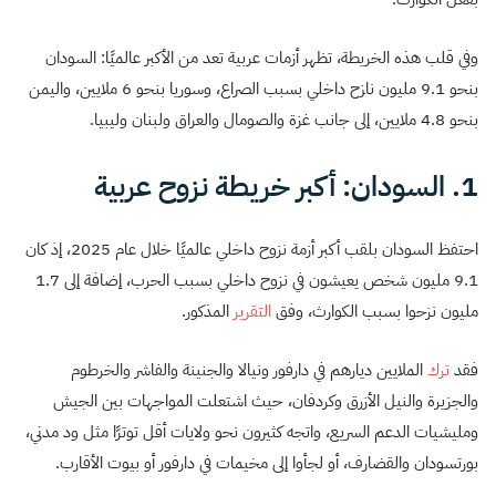
وفي قلب هذه الخريطة، تظهر أزمات عربية تعد من الأكبر عالميًا: السودان
بنحو 9.1 مليون نازح داخلي بسبب الصراع، وسوريا بنحو 6 ملايين، واليمن
بنحو 4.8 ملايين، إلى جانب غزة والصومال والعراق ولبنان وليبيا.
1. السودان: أكبر خريطة نزوح عربية
احتفظ السودان بلقب أكبر أزمة نزوح داخلي عالميًا خلال عام 2025، إذ كان
9.1 مليون شخص يعيشون في نزوح داخلي بسبب الحرب، إضافة إلى 1.7
مليون نزحوا بسبب الكوارث، وفق
التقرير
المذكور.
فقد
ترك
الملايين ديارهم في دارفور ونيالا والجنينة والفاشر والخرطوم
والجزيرة والنيل الأزرق وكردفان، حيث اشتعلت المواجهات بين الجيش
ومليشيات الدعم السريع، واتجه كثيرون نحو ولايات أقل توترًا مثل ود مدني،
بورتسودان والقضارف، أو لجأوا إلى مخيمات في دارفور أو بيوت الأقارب.