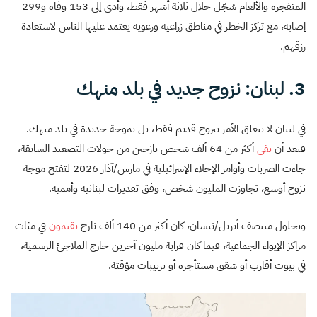
المتفجرة والألغام سُجّل خلال ثلاثة أشهر فقط، وأدى إلى 153 وفاة و299
إصابة، مع تركز الخطر في مناطق زراعية ورعوية يعتمد عليها الناس لاستعادة
رزقهم.
3. لبنان: نزوح جديد في بلد منهك
في لبنان لا يتعلق الأمر بنزوح قديم فقط، بل بموجة جديدة في بلد منهك.
فبعد أن
بقي
أكثر من 64 ألف شخص نازحين من جولات التصعيد السابقة،
جاءت الضربات وأوامر الإخلاء الإسرائيلية في مارس/آذار 2026 لتفتح موجة
نزوح أوسع، تجاوزت المليون شخص، وفق تقديرات لبنانية وأممية.
وبحلول منتصف أبريل/نيسان، كان أكثر من 140 ألف نازح
يقيمون
في مئات
مراكز الإيواء الجماعية، فيما كان قرابة مليون آخرين خارج الملاجئ الرسمية،
في بيوت أقارب أو شقق مستأجرة أو ترتيبات مؤقتة.