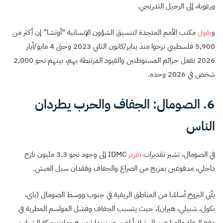
ورعوية، إلى الرحيل التدريجي.
و
يقول
مكتب الأمم المتحدة لتنسيق الشؤون الإنسانية “أوتشا” إن أكثر من
5,900 فلسطيني نزحوا منذ يناير/كانون الثاني 2023 وحتى 4 مايو/أيار
2026 بفعل جرائم المستوطنين والقيود المرتبطة بهم، بينهم نحو 2,000
شخص في 2026 وحده.
6. الصومال: الجفاف والحرب يطردان
الناس
في الصومال، تشير تقديرات
تقرير
IDMC إلى وجود نحو 3.3 مليون نازح
داخلي، مدفوعين بمزيج من الصراع والجفاف وفقدان سبل العيش.
يأتي النزوح أساسًا من المناطق الريفية في جنوب ووسط الصومال (باي،
بكول، شبيلي، هيران)، حيث يتسبب الجفاف وفشل المواسم المطرية في
دفع الرعاة والمزارعين إلى ترك أراضيهم، بينما تجبر هجمات حركة الشباب