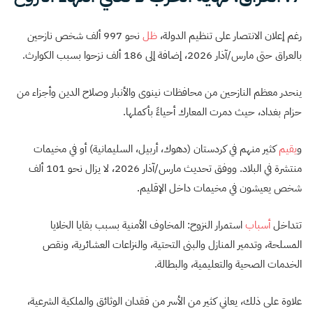
رغم إعلان الانتصار على تنظيم الدولة،
ظل
نحو 997 ألف شخص نازحين
بالعراق حتى مارس/آذار 2026، إضافة إلى 186 ألف نزحوا بسبب الكوارث.
ينحدر معظم النازحين من محافظات نينوى والأنبار وصلاح الدين وأجزاء من
حزام بغداد، حيث دمرت المعارك أحياءً بأكملها.
و
يقيم
كثير منهم في كردستان (دهوك، أربيل، السليمانية) أو في مخيمات
منتشرة في البلاد. ووفق تحديث مارس/آذار 2026، لا يزال نحو 101 ألف
شخص يعيشون في مخيمات داخل الإقليم.
تتداخل
أسباب
استمرار النزوح: المخاوف الأمنية بسبب بقايا الخلايا
المسلحة، وتدمير المنازل والبنى التحتية، والنزاعات العشائرية، ونقص
الخدمات الصحية والتعليمية، والبطالة.
علاوة على ذلك، يعاني كثير من الأسر من فقدان الوثائق والملكية الشرعية،