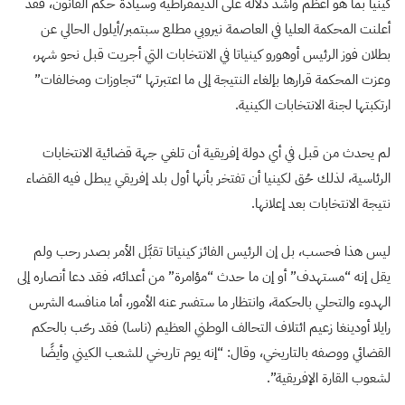
كينيا بما هو أعظم وأشد دلالة على الديمقراطية وسيادة حكم القانون، فقد
أعلنت المحكمة العليا في العاصمة نيروبي مطلع سبتمبر/أيلول الحالي عن
بطلان فوز الرئيس أوهورو كينياتا في الانتخابات التي أجريت قبل نحو شهر،
وعزت المحكمة قرارها بإلغاء النتيجة إلى ما اعتبرتها “تجاوزات ومخالفات”
ارتكبتها لجنة الانتخابات الكينية.
لم يحدث من قبل في أي دولة إفريقية أن تلغي جهة قضائية الانتخابات
الرئاسية، لذلك حُق لكينيا أن تفتخر بأنها أول بلد إفريقي يبطل فيه القضاء
نتيجة الانتخابات بعد إعلانها.
ليس هذا فحسب، بل إن الرئيس الفائز كينياتا تقبَّل الأمر بصدر رحب ولم
يقل إنه “مستهدف” أو إن ما حدث “مؤامرة” من أعدائه، فقد دعا أنصاره إلى
الهدوء والتحلي بالحكمة، وانتظار ما ستفسر عنه الأمور، أما منافسه الشرس
رايلا أودينغا زعيم ائتلاف التحالف الوطني العظيم (ناسا) فقد رحّب بالحكم
القضائي ووصفه بالتاريخي، وقال: “إنه يوم تاريخي للشعب الكيني وأيضًا
لشعوب القارة الإفريقية”.