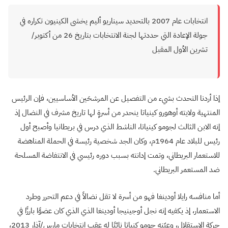
انتخابات عام 2007 بالتحديد سيناريو أليم يخشى الكينيون تكراره في
جولة الإعادة التي حددتها لجنة الانتخابات بتاريخ 26 من أكتوبر/
تشرين الأول المقبل
إذا أردنا التحدث بشيء من التفصيل عن المرشحَين الأساسيين، فإن الرئيس
المنتهية ولايته أوهورو كينياتا ينحدر من أسرةٍ لها تاريخ مشرف في النضال إذ
إنه الابن الثالث لجومو كينياتا، الناشط الذي درس في بريطانيا وأصبح أول
رئيس للبلاد عام 1964م، وكان الجد شخصية رئيسة في الحملة المناهضة
للاستعمار البريطاني، وتمت إدانته بسبب دوره رئيسي في الانتفاضة المسلحة
ضد المستعمر البريطاني.
أما منافسه رايلا أودينغا فهو من أسرة لا تقل نضالاً في دعم التحرر وطرد
الاستعمار، إذ يكفيه إنه نجل أوجينيجا أودينغا الذي الذي كان عضوًا بارزًا في
حركة الاستقلال، وعيّنه جومو كنياتا نائبًا له عقب انتخابات مارس/آذار 2013،