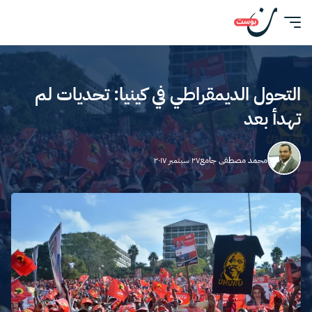
التحول الديمقراطي في كينيا: تحديات لم
تهدأ بعد
محمد مصطفى جامع
٢٧ سبتمبر ٢٠١٧