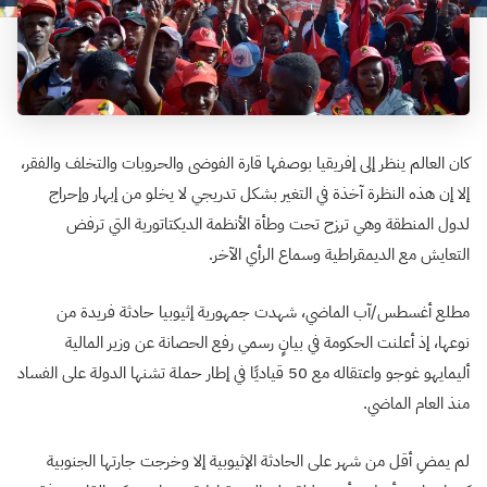
كان العالم ينظر إلى إفريقيا بوصفها قارة الفوضى والحروبات والتخلف والفقر،
إلا إن هذه النظرة آخذة في التغير بشكل تدريجي لا يخلو من إبهار وإحراج
لدول المنطقة وهي ترزح تحت وطأة الأنظمة الديكتاتورية التي ترفض
التعايش مع الديمقراطية وسماع الرأي الآخر.
مطلع أغسطس/آب الماضي، شهدت جمهورية إثيوبيا حادثة فريدة من
نوعها، إذ أعلنت الحكومة في بيانٍ رسمي رفع الحصانة عن وزير المالية
أليمايهو غوجو واعتقاله مع 50 قياديًا في إطار حملة تشنها الدولة على الفساد
منذ العام الماضي.
لم يمضِ أقل من شهر على الحادثة الإثيوبية إلا وخرجت جارتها الجنوبية