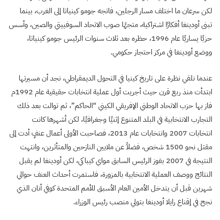
لكن سرعان ما اختلف مسار الرجلين، فاتجه جومو كينياتا إلى الغرب، بينما
تبنى أودينغا أفكارًا اشتراكية، متجهًا صوب الاتحاد السوفييتي والصين، وأسس
حزبًا يساريًا عام 1996، حظره بعد ثلاث سنوات الرئيس جومو كينياتا،
ووضع أودينغا في مركز احتجاز حكومي.
عندما نلقي نظرة على تاريخ كينيا في التحول الديمقراطي، نجد أن مسيرتها
ابتدأت منذ ربع قرن حيث أجريت أول عملية انتخابات حقيقية عام 1992م
فاز بها حزب الاتحاد الوطني الإفريقي الكيني “الحاكم”، ثم توالت بعد ذلك
التجارب الانتخابية في البلد المتنوع إثنيًا وجغرافيًا، لكن أشهرها كانت
انتخابات 2007 وانتخابات عام 2013، فصاحبت الأولى أعمال عنفٍ أدت إلى
مقتل نحو 1500 شخص، فضلاً عن ملايين النازحين والمتأثرين، وانتهت
النتيجة في 2007 بفوز الرئيس السابق مواي كيباكي، لكن أودينغا لم يقبل
النتائج ووصف العملية الانتخابية بالمزورة، فاستمرت أحداث العنف حوالي
شهرين قبل أن يتدخل الأمين العام الأسبق للأمم المتحدة كوفي أنان الذي
نجح في إقناع رايلا أودينغا بتولي منصب رئيس الوزراء.