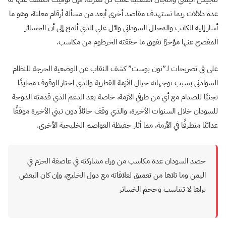
عدة دلالات ربما تستهدف مقاصد أخرى أبعد من مسألة أرقام معلنة، وهو ما
أشار إليه الكاتب والمحلل السوداني وائل علي الذي ألمح إلى أن الخسائر
المفصح عنها مؤخرًا تفوق ما حققته الخرطوم من مكاسب.
علي في تصريحات لـ”نون بوست” كشف النقاب عن الوضعية الحرجة للنظام
السوادني بسبب توجهاته حيال الأزمة القطرية والذي اختار الوقوف محايدًا
تجنبًا للصدام مع أي من طرفي الأزمة، خاصة بعد الدعم الذي قدمته الدوحة
للسودان خلال السنوات الأخيرة، والذي وقف حائلاً دون تبني الأخيرة موقفًا
عدائيًا متطرفًا في الأزمة، مما أثار حفيظة العواصم الخليجية الأخرى.
حصد السودان عدة مكاسب من وراء مشاركته في عاصفة الحزم في
اليمن وما تلاها من تعميق لعلاقاته مع دول الخليج، وإن كان البعض
يراها لا تتناسب وحجم الخسائر