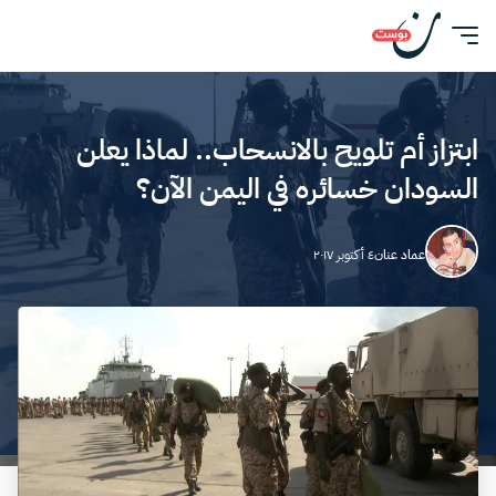
ابتزاز أم تلويح بالانسحاب.. لماذا يعلن
السودان خسائره في اليمن الآن؟
عماد عنان
٤ أكتوبر ٢٠١٧