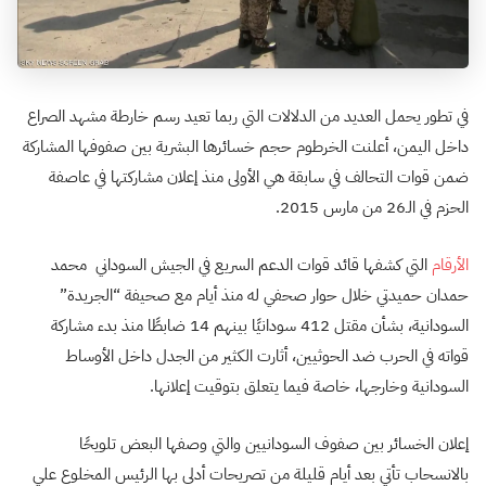
في تطور يحمل العديد من الدلالات التي ربما تعيد رسم خارطة مشهد الصراع
داخل اليمن، أعلنت الخرطوم حجم خسائرها البشرية بين صفوفها المشاركة
ضمن قوات التحالف في سابقة هي الأولى منذ إعلان مشاركتها في عاصفة
الحزم في الـ26 من مارس 2015.
الأرقام
التي كشفها قائد قوات الدعم السريع في الجيش السوداني محمد
حمدان حميدتي خلال حوار صحفي له منذ أيام مع صحيفة “الجريدة”
السودانية، بشأن مقتل 412 سودانيًا بينهم 14 ضابطًا منذ بدء مشاركة
قواته في الحرب ضد الحوثيين، أثارت الكثير من الجدل داخل الأوساط
السودانية وخارجها، خاصة فيما يتعلق بتوقيت إعلانها.
إعلان الخسائر بين صفوف السودانيين والتي وصفها البعض تلويحًا
بالانسحاب تأتي بعد أيام قليلة من تصريحات أدلى بها الرئيس المخلوع علي