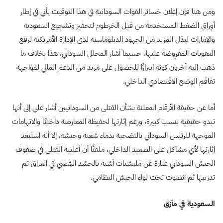
ومن هنا فإن إعلان خسائر القوات السودانية في هذا التوقيت يأتي في إطار
أوراق الضغط المستخدمة من قبل الخرطوم لتحفيز وتشجيع السعودية
والإمارات لبذل المزيد من الجهود الدبلوماسية لدى الإدارة الأمريكية لرفع
العقوبات المفروضة عليها، حسبما أشار المحلل السوداني، هذا بخلاف ما
ذهب إليه آخرون كونه ابتزازًا للحصول على مزيد من الدعم المالي لمواجهة
تفاقم الوضع الاقتصادي الداخلي.
أما عن حقيقة الأرقام المعلنة بشأن القتلى من السودانيين أشار علي إلى أنها
تبدو حقيقية بنسب كبيرة، ورغم إثارتها لحفيظة المعارضة داخليًا والاتهامات
الموجهة للرئيس السوداني بالتضحية بدماء شعبه وجيشه، إلا أنه استبعد
إثارتها لأي مشاكل على الصعيد الداخلي، ملفتًا أن أغلبية القتلى في صفوف
الجيش السوداني عبارة عن مليشيات أشبه بالحشد الشعبي في العراق تم
تدريبها ثم انضوت تحت لواء الجيش النظامي.
السعودية في مأزق