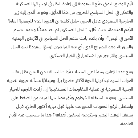
تأزم الوضع اليمني دفع السعودية إلى إعادة النظر في توجهاتها العسكرية
والتفكير في الحل السياسي للخروج من هذا المأزق، وهو ما ألمح إليه زير
الخارجية السعودي عادل الجبير، خلال كلمته في الدورة الـ72 للجمعية العامة
للأمم المتحدة، حيث قال: “الحل العسكري لم يعد ممكنًا وحده لحسم
الأمور في اليمن”، وأن بلاده باتت تدعم الحل السياسي في الأزمتين اليمنية
والسورية، وهو التصريح الذي رأى فيه المراقبون توجهًا سعوديًا نحو الحل
السياسي والتراجع عن الاستمرار في الخيار العسكري.
ومع عدم الإعلان رسميًا عن انسحاب قوات التحالف من اليمن يظل بقاء
القوات السودانية كونها القوة الأكثر حضورًا بريًا وميدانيًا مسألة حيوية لتقوية
الجبهة السعودية في عملية المفاوضات المستقبلية إن أرادت اللجوء للخيار
السياسي، وهو ما تستغله الخرطوم وفق مصالحها لمزيد من الضغط على
واشنطن لرفع العقوبات المفروضة عليها قبل نهاية أكتوبر الحاليّ، فهل
يسعف الوقت البشير وحكومته لتحقيق أهدافه؟ هذا ما ستجيب عنه الأيام
القادمة.