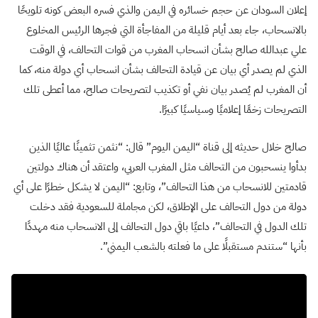
إعلان السودان عن حجم خسائره في اليمن والذي فسره البعض كونه تلويحًا
بالانسحاب، جاء بعد أيام قليلة من المفاجأة التي فجرها الرئيس المخلوع
علي عبدالله صالح بشأن انسحاب المغرب من قوات التحالف، في الوقت
الذي لم يصدر أي بيان عن قيادة التحالف بشأن انسحاب أي دولة منه، كما
أن المغرب لم يُصدر بيان نفي أو تكذيب لتصريحات صالح، مما أعطى تلك
التصريحات زخمًا إعلاميًا وسياسيًا كبيرًا.
صالح خلال حديثه إلى قناة “اليمن اليوم” قال: “نثمن تثمينًا عاليًا الذين
بدأوا ينسحبون من التحالف مثل المغرب العربي، واعتقد أن هناك دولتين
قادمتين للانسحاب من هذا التحالف”، وتابع: “اليمن لا يشكل خطرًا على أي
دولة من دول التحالف على الإطلاق، لكن مجاملة للسعودية فقد دخلت
تلك الدول في التحالف”، داعيًا باقي دول التحالف إلى الانسحاب منه مهددًا
بأنها “ستندم مستقبلًا على ما فعلته بالشعب اليمني”.