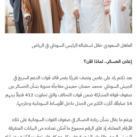
العاهل السعودي خلال استقباله الرئيس السوداني في الرياض
إعلان الخسائر.. لماذا الآن؟
بعد تكتم زاد على عامين ونصف تقريبًا يفجر قائد قوات الدعم السريع في
الجيش السوداني محمد حمدان حميدتي مفاجأة مدوية بشأن الخسائر بين
صفوف قواته المشاركة ضمن قوات التحالف والتي تجاوزت 412 قتيلاً بينهم
14 ضابطًا، أثارت الكثير من الجدل داخل الأوساط السودانية وخارجها.
ورغم ما يقال بشأن زيادة الخسائر في صفوف القوات السودانية على تلك
الأرقام المعلنة، إذ فاق الرقم مجموع ما أمكن تعداده من البيانات المتفرقة
للجيش اليمني واللجان الشعبية عقب كل معركة، فإن توقيت الكشف عنها له