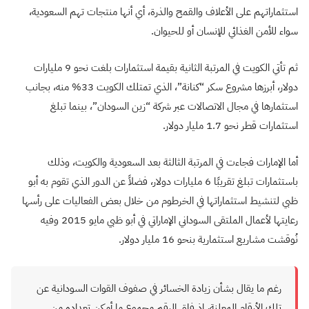
استثماراتهم على الأعلاف والقمح والذرة، أي أنها منتجات تهم السعودية،
سواء للأمن الغذائي للإنسان أو للحيوان.
ثم تأتي الكويت في المرتبة الثانية بقيمة استثمارات بلغت نحو 9 مليارات
دولار، أبرزها مشروع سكر “كنانة”، الذي تمتلك الكويت 33% منه، بجانب
استثمارها في مجال الاتصالات عبر شركة “زين السودان”، بينما تبلغ
استثمارات قطر نحو 1.7 مليار دولار.
أما الإمارات فجاءت في المرتبة الثالثة بعد السعودية والكويت، وذلك
باستثمارات تبلغ تقريبًا 6 مليارات دولار، فضلاً عن الدور الذي تقوم به أبو
ظبي لتنشيط استثماراتها في الخرطوم من خلال بعض الفعاليات على رأسها
رعايتها لأعمال الملتقى السوداني الإماراتي في أبو ظبي مايو 2015 وفيه
نُوقشت مشاريع استثمارية بنحو 16 مليار دولار.
رغم ما يقال بشأن زيادة الخسائر في صفوف القوات السودانية عن
تلك الأرقام المعلنة، إذ فاق الرقم مجموع ما أمكن تعداده من