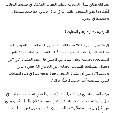
عبد الله صالح بشأن انسحاب القوات المغربية المشاركة في صفوف التحالف
أيضًا، مما يضع السعودية والإمارات في مأزق حقيقي ربما يهدد مستقبل
وجودهما في اليمن.
الخرطوم تشارك رغم المعارضة
في 26 من مارس 2015 خرج الناطق الرسمي باسم الجيش السوداني ليعلن
مشاركة بلاده في عاصفة الحزم ضمن قوات التحالف بزعامة المملكة العربية
السعودية، وبحسب البيان الصادر عن الجيش فإن هذه المشاركة تأتي “من
منطلق المسؤولية الإسلامية لحماية أرض الحرمين الشريفين والدين
والعقيدة”، وأعلن أن مشاركة السودان بقوة ومنعة وعزة في هذه العمليات،
لتبقى السعودية آمنة مستقرة، بلدًا حرامًا”.
ورغم المعارضة التي قوبلت بها المشاركة السودانية في هذه الحرب خاصة في
ظل وجود عدة جبهات قتالية مفتوحة في جنوب كردفان والنيل الأزرق، والتي
من الأولى أن تُحسم أولاً ويُدحر المتمردون الذين يهددون أمن المواطنين،