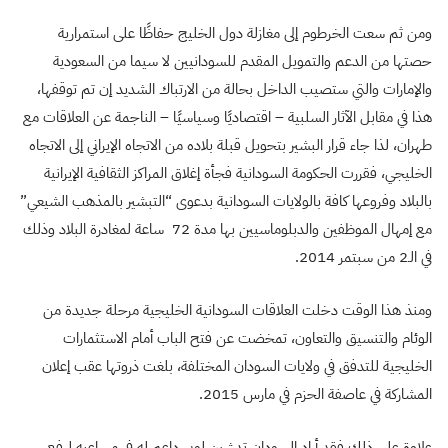
ومن ثم سعت الخرطوم إلى مغازلة دول الخليج حفاظًا على استمرارية
حصتها من الدعم والتمويل المقدم للسودانيين لا سيما من السعودية
والإمارات والتي ستصيب الداخل بحالة من الارتباك الشديد إن تم توقفها،
هذا في مقابل الآثار السلبية – اقتصاديًا وسياسيًا – الناجمة عن العلاقات مع
طهران، لذا جاء قرار البشير بتحويل قبلة بلاده من الاتجاه الإيراني إلى الاتجاه
الخليجي، فقررت الحكومة السودانية فجأة إغلاق المراكز الثقافية الإيرانية
بالبلاد وفروعها كافة بالولايات السودانية بدعوى “التبشير بالمذهب الشيعي”
مع إمهال الموظفين والدبلوماسيين بها مدة 72 ساعة لمغادرة البلاد وذلك
في الـ2 من سبتمر 2014.
ومنذ هذا الوقت دخلت العلاقات السودانية الخليجية مرحلة جديدة من
الوئام والتنسيق والتعاون، تمخضت عن فتح الباب أمام الاستثمارات
الخليجية للتدفق في ولايات السودان المختلفة، بلغت ذروتها عقب إعلان
المشاركة في عاصفة الحزم في مارس 2015.
علاوة على ذلك فقد أراد السودان تدشين لوبي داعم له في مساعيه لرفع