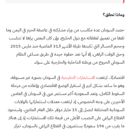
وماذا تحقق؟
حصد السودان عدة مكاسب من وراء مشاركته في عاصفة الحزم في اليمن وما
تلاها من تعميق لعلاقاته مع دول الخليج، وإن كان البعض يراها لا تتناسب
وحجم الخسائر التي تكبدها طيلة الأشهر الـ31 الماضية منذ مارس 2015
وحتى الوقت الراهن، إلا أنها تعد خطوة جيدة في طريق مساعي النظام
السوداني الخروج من ورطته الداخلية والخارجية على سواء.
اقتصاديًا.. ارتفعت
الاستثمارات الخليجية
في السودان بصورة غير مسبوقة،
وهو ما ساعد بشكل كبير في استقرار الوضع الاقتصادي وإنقاذه من مرحلة
السقوط الكامل، وتعد السعودية أكبر مستثمر عربي في السودان في العامين
الأخيرين على وجه الخصوص، إذ ارتفعت معدلات استثماراتها بالولايات
السودانية المختلفة لتصل إلى 15 مليار دولار خلال العام الماضي، واستحوذ
القطاع الزراعي على النصيب الأعلى من قيمة تلك الاستثمارات، إذ إن هناك
ما يقرب من 196 سعوديًا يستثمرون في القطاع الزراعي بالسودان، تتركز