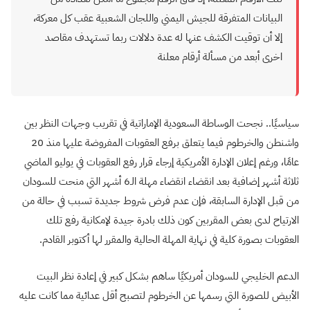
البيانات المتفرقة للجيش اليمني واللجان الشعبية عقب كل معركة،
إلا أن توقيت الكشف عنها له عدة دلالات ربما تستهدف مقاصد
اخرى أبعد من مسألة أرقام معلنة
سياسيًا.. نجحت الوساطة السعودية الإماراتية في تقريب وجهات النظر بين
واشنطن والخرطوم فيما يتعلق برفع العقوبات المفروضة عليها منذ 20
عامًا، ورغم إعلان الإدارة الأمريكية إرجاء قرار رفع العقوبات في يوليو الماضي
ثلاثة أشهر إضافية بعد انقضاء انقضاء مهلة الـ6 أشهر التي منحت للسودان
من قبل الإدارة السابقة، فإن عدم فرض شروط جديدة تسبب في حالة من
الارتياح لدى بعض المقربين كون ذلك بادرة جيدة لإمكانية رفع تلك
العقوبات بصورة كلية في نهاية المهلة الحالية والمقرر لها أكتوبر القادم.
الدعم الخليجي للسودان أمريكيًا ساهم بشكل كبير في إعادة نظر البيت
الأبيض للصورة التي رسمها عن الخرطوم لتصبح أقل عدائية مما كانت عليه