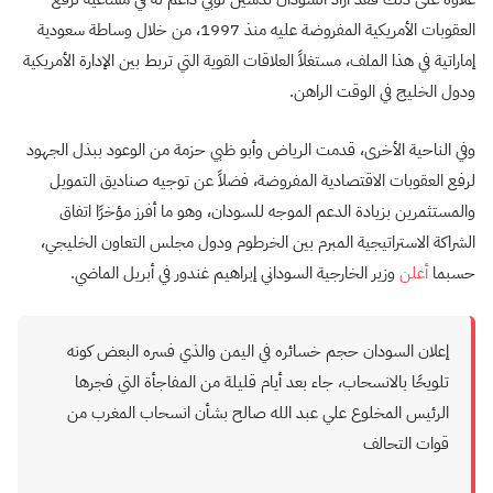
العقوبات الأمريكية المفروضة عليه منذ 1997، من خلال وساطة سعودية
إماراتية في هذا الملف، مستغلاً العلاقات القوية التي تربط بين الإدارة الأمريكية
ودول الخليج في الوقت الراهن.
وفي الناحية الأخرى، قدمت الرياض وأبو ظبي حزمة من الوعود ببذل الجهود
لرفع العقوبات الاقتصادية المفروضة، فضلاً عن توجيه صناديق التمويل
والمستثمرين بزيادة الدعم الموجه للسودان، وهو ما أفرز مؤخرًا اتفاق
الشراكة الاستراتيجية المبرم بين الخرطوم ودول مجلس التعاون الخليجي،
حسبما
أعلن
وزير الخارجية السوداني إبراهيم غندور في أبريل الماضي.
إعلان السودان حجم خسائره في اليمن والذي فسره البعض كونه
تلويحًا بالانسحاب، جاء بعد أيام قليلة من المفاجأة التي فجرها
الرئيس المخلوع علي عبد الله صالح بشأن انسحاب المغرب من
قوات التحالف