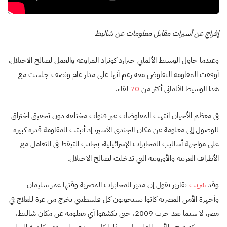
إفراج عن أسيرات مقابل معلومات عن شاليط
وعندما حاول الوسيط الألماني جيرارد كونراد المراوغة والعمل لصالح الاحتلال،
أوقفت المقاومة التفاوض معه رغم أنها على مدار عام ونصف جلست مع
هذا الوسيط الألماني أكثر من
70
لقاء.
في معظم الأحيان انتهت المفاوضات عبر قنوات مختلفة دون تحقيق اختراق
للوصول إلى معلومة عن مكان الجندي الأسير، إذ أثبتت المقاومة قدرة كبيرة
على مواجهة أساليب المخابرات الإسرائيلية، بجانب التيقظ في التعامل مع
الأطراف العربية والأوروبية التي تدخلت لصالح الاحتلال.
وقد
سُربت
تقارير تقول إن مدير المخابرات المصرية وقتها عمر سليمان
وأجهزة الأمن المصرية كانوا يستجوبون كل فلسطيني يخرج من غزة للعلاج في
مصر، لا سيما بعد حرب 2009، حتى يكشفوا أي معلومة عن مكان شاليط،