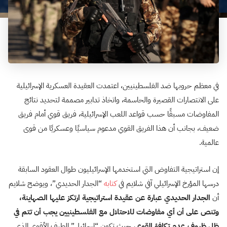
في معظم حروبها ضد الفلسطينيين، اعتمدت العقيدة العسكرية الإسرائيلية
على الانتصارات القصيرة والحاسمة، واتخاذ تدابير مصممة لتحديد نتائج
المفاوضات مسبقًا حسب قواعد اللعب الإسرائيلية، فريق قوي أمام فريق
ضعيف، بجانب أن هذا الفريق القوي مدعوم سياسيًا وعسكريًا من قوى
عالمية.
إن استراتيجية التفاوض التي استخدمها الإسرائيليون طوال العقود السابقة
درسها المؤرخ الإسرائيلي آفي شلايم في
كتابه
“الجدار الحديدي”، ويوضح شلايم
أن
الجدار الحديدي عبارة عن عقيدة استراتيجية ارتكز عليها الصهاينة،
وتنص على أن أي مفاوضات للاحتلال مع الفلسطينيين يجب أن تتم في
ظل ظروف عدم تكافؤ القوى
، حيث تكون “إسرائيل” الطرف الأقوى الذي