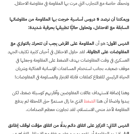
وتحملًا، خاصة مع التجارب التي مرت بها المقاومة في مفاوضة الاحتلال.
ويمكننا أن نرصد 5 دروس أساسية خرجت بها المقاومة من مفاوضاتها
السابقة مع الاحتلال، وتحاول حاليًّا تطبيقها بحرفية شديدة:
الدرس الأول:
هو أن
المقاومة على الأرض يجب أن تتحرك بالتوازي مع
المفاوضات على الطاولة
، لقد حاول الاحتلال في أحيان كثيرة تكثيف الجهد
العسكري في وقت المفاوضات بهدف الضغط على المقاومة وجعلها في
موقف ضعيف، بجانب استخدام المساعدات الإنسانية الغذائية وشريان
الحياة الرئيسي للقطاع كملفات قابلة للابتزاز والمساومة في المفاوضات!
وهذا إضافة لاستهداف عائلات المفاوضين وأقاربهم كوسيلة ضغط، لكن
يبدوا واضحًا أن هذا
الضغط
الذي ما زال مستمرًا حتى اللحظة لم يدفع
المقاومة لأخذ منحى الاستسلام، لقد تجاوزت معظم الصدامات.
الدرس الثاني: التركيز على اتفاق دائم بدلًا من اتفاق مؤقت لوقف إطلاق
النار
، لا تريد المقاومة أن تقوم بمجرد عقد صفقة مع الاحتلال للإفراج عن