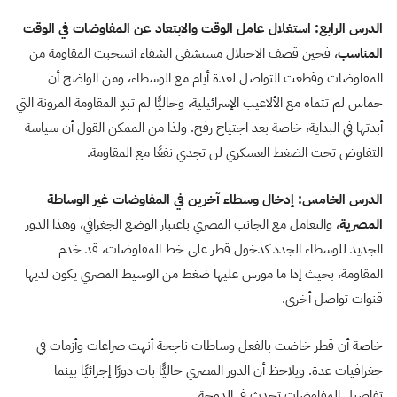
الدرس الرابع: استغلال عامل الوقت والابتعاد عن المفاوضات في الوقت
المناسب
، فحين قصف الاحتلال مستشفى الشفاء انسحبت المقاومة من
المفاوضات وقطعت التواصل لعدة أيام مع الوسطاء، ومن الواضح أن
حماس لم تتماه مع الألاعيب الإسرائيلية، وحاليًّا لم تبدِ المقاومة المرونة التي
أبدتها في البداية، خاصة بعد اجتياح رفح. ولذا من الممكن القول أن سياسة
التفاوض تحت الضغط العسكري لن تجدي نفعًا مع المقاومة.
الدرس الخامس: إدخال وسطاء آخرين في المفاوضات غير الوساطة
المصرية
، والتعامل مع الجانب المصري باعتبار الوضع الجغرافي، وهذا الدور
الجديد للوسطاء الجدد كدخول قطر على خط المفاوضات، قد خدم
المقاومة، بحيث إذا ما مورس عليها ضغط من الوسيط المصري يكون لديها
قنوات تواصل أخرى.
خاصة أن قطر خاضت بالفعل وساطات ناجحة أنهت صراعات وأزمات في
جغرافيات عدة. ويلاحظ أن الدور المصري حاليًّا بات دورًا إجرائيًا بينما
تفاصيل المفاوضات تحدث في الدوحة.