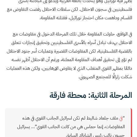
يظهر فيه نورائيل وهو يتحدث باللغة العربية ويدعو إلى مبادلته بأسرى
فلسطينيين في سجون الاحتلال. لكن سلطات الاحتلال رفضت التفاوض مع
القسام وداهمت مكان احتجاز نورائيل، فقتلته المقاومة.
في الواقع، حاولت المقاومة خلال تلك المرحلة الدخول في مفاوضات مع
الاحتلال بهدف تبادل أسراه بالأسرى الفلسطينيين وتحقيق إنجازات تتعلق
بالقضية الفلسطينية، لكن المفاوضات القصيرة وعمليات أسر جنود الاحتلال
لم تؤدِ إلى تحقيق أهداف المقاومة المعلنة، ورغم أن الاحتلال أظهر نفسه
دائمًا بمظهر القوي المتغلب الذي لا يفاوض الإرهابيين، ولكن هذه العمليات
شكلت زلزالًا للمجتمع الصهيوني.
المرحلة الثانية: محطة فارقة
“
في
ملف جلعاد شاليط لم تكن اسرائيل الجانب القوي في هذه
المفاوضات، إنما حماس هي من كانت الجانب القوي”… يسرائيل
حسون نائب رئيس الشاباك السابق