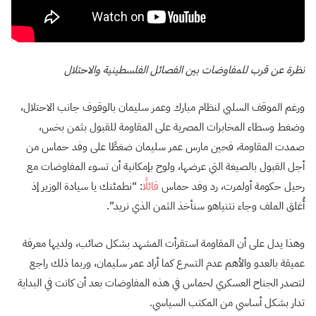
نظرة عن قرب للمفاوضات بين الفصائل الفلسطينية والاحتلال
ورغم الموقف السلبي لنظام مبارك وعمر سليمان بالوقوف جانب الاحتلال،
وضغط وسطاء المخابرات المصرية على المقاومة للقبول بثمن بخس،
صمدت المقاومة، فحين مارس عمر سليمان ضغطًا على وفد حماس من
أجل القبول بالصيغة التي عرضها، ولوح بإمكانية أن تسوء المفاوضات مع
رحيل حكومة أولمرت، رد وفد حماس
قائلًا
: “نطمئنك يا سيادة الوزير إذ
أُغلق الملف وجاء نتنياهو سنأخذ الثمن الذي نريد”.
وهذا يدل على أن المقاومة استقرأت المشهد بشكل صائب، ولديها معرفة
عميقة بالعدو والأهم عدم التسرع كما أراد عمر سليمان، وربما ذلك راجع
لتصدر الجناح العسكري لحماس في هذه المفاوضات بعد أن كانت في البداية
تدار بشكل أساسي من المكتب السياسي.