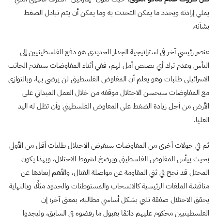
يملي إرادته ويحدد ما يمكن التحدث به وما يمكن أن يتم تبادل الضغط
بشأنه.
عنصر رئيسي آخر في استراتيجية الجدار الحديدي هو دفع الفلسطينيين إلى
اليأس وعدم ترك أي بصيص أمل لهم، ففي أثناء المفاوضات سيقدم الجانب
الاسرائيلي طلبات وهو يعلم أن المفاوض الفلسطيني لن يرضى بها، وبالتوازي
مع المفاوضات سيحسن الاحتلال موقفه من خلال العمل الميداني على
الأرض من أجل زيادة الضغط على المفاوض الفلسطيني وأن تظل له اليد
العليا.
ثم في جولات أخرى من المفاوضات سيفرض الاحتلال طلبات أقل من الأولى
بحيث ييأس المفاوض الفلسطيني ويرضخ لشروط الاحتلال، وبهذا يكون
المحتل قد نجح في ثني المقاومة عن مواصلة القتال، والأهم إبعادها عن
مناقشة الملفات الرئيسية كالانسحاب والمستوطنات والحدود مثلًا، وبالنهاية
يحقق الاحتلال صفقة تلبي بشكل أساسي مطالبه، بمعنى آخر؛ إن
الفلسطينيين محكوم عليهم دائمًا بقبول ما رفضوه في السابق، وليجدوا