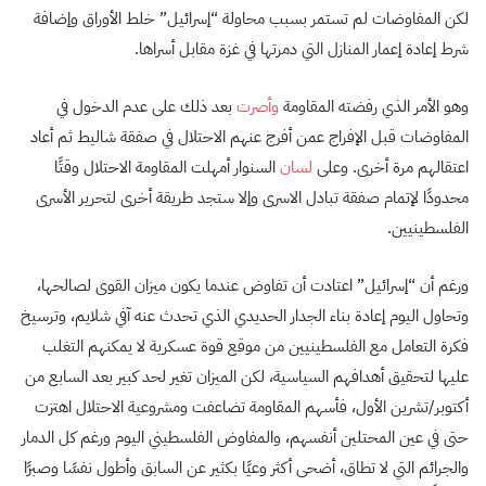
لكن المفاوضات لم تستمر بسبب محاولة “إسرائيل” خلط الأوراق وإضافة
شرط إعادة إعمار المنازل التي دمرتها في غزة مقابل أسراها.
وهو الأمر الذي رفضته المقاومة
وأصرت
بعد ذلك على عدم الدخول في
المفاوضات قبل الإفراج عمن أفرج عنهم الاحتلال في صفقة شاليط ثم أعاد
اعتقالهم مرة أخرى. وعلى
لسان
السنوار أمهلت المقاومة الاحتلال وقتًا
محدودًا لإتمام صفقة تبادل الاسرى وإلا ستجد طريقة أخرى لتحرير الأسرى
الفلسطينيين.
ورغم أن “إسرائيل” اعتادت أن تفاوض عندما يكون ميزان القوى لصالحها،
وتحاول اليوم إعادة بناء الجدار الحديدي الذي تحدث عنه آفي شلايم، وترسيخ
فكرة التعامل مع الفلسطينيين من موقع قوة عسكرية لا يمكنهم التغلب
عليها لتحقيق أهدافهم السياسية، لكن الميزان تغير لحد كبير بعد السابع من
أكتوبر/تشرين الأول، فأسهم المقاومة تضاعفت ومشروعية الاحتلال اهتزت
حتى في عين المحتلين أنفسهم، والمفاوض الفلسطيني اليوم ورغم كل الدمار
والجرائم التي لا تطاق، أضحى أكثر وعيًا بكثير عن السابق وأطول نفسًا وصبرًا