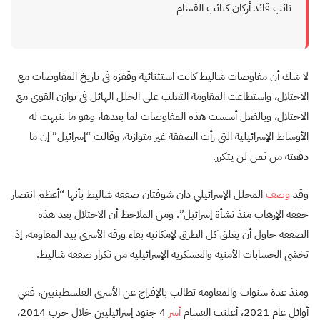
نائب قائد أركان كتائب القسام
لا شك أن مفاوضات شاليط كانت استثنائية وقفزة في تاريخ المفاوضات مع
الاحتلال، واستطاعت المقاومة التغلب على الخلل الهائل في توازن القوى مع
الاحتلال، وبالفعل أسست هذه المفاوضات لما بعدها، وهو ما تنبهت له
الأوساط الإسرائيلية التي رأت الصفقة غير متوازنة، وقالت “إسرائيل” إن ما
دفعته من ثمن لن يتكرر.
وقد
وصف
المحلل الإسرائيلي دان شوفتان صفقة شاليط بأنها “أعظم انتصار
حققه الإرهاب منذ نشأة إسرائيل”. ومن الملاحظ أن الاحتلال بعد هذه
الصفقة حاول أن يغلق كل الطرق لإمكانية بقاء ورقة الأسرى بيد المقاومة، إذ
تخشى الحسابات الأمنية والعسكرية الإسرائيلية من تكرار صفقة شاليط.
ومنذ عدة سنوات والمقاومة تطالب بالإفراج عن الأسرى الفلسطينيين، ففي
أوائل عام 2021، أعلنت القسام
أسر
4 جنود إسرائيليين خلال حرب 2014،