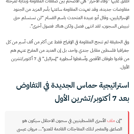
أطلق عليها “وفاء الأحرار” هي الأضخم بين صفقات المقاومة وبداية لمرحلة
مفاوضات جديدة، وقد تعهدت المقاومة ساعتها بأسر المزيد من الجنود
الإسرائيليين، وقال أبو عبيدة المتحدث باسم القسام “لن نستسلم حتى
تبييض السجون، لقد انتهى فصل ولكن هناك فصول أخرى”.
وفي الحقيقة لم تنجح المقاومة في الإفراج فقط عن أكثر من ألف أسير من كل
جغرافيا فلسطين مقابل جندي واحد، بل إن العديد من المفرج عنهم هم
من قادوا طوفان الأقصى وأسقطوا أسطورة “إسرائيل” في 7 أكتوبر/تشرين
الأول.
استراتيجية حماس الجديدة في التفاوض
بعد 7 أكتوبر/تشرين الأول
“إن
ملف
الأسرى الفلسطينيين في سجون الاحتلال سيكون هو
الصاعق والمفجر لتلك المفاجئات القادمة للعدو”… مروان عيسى