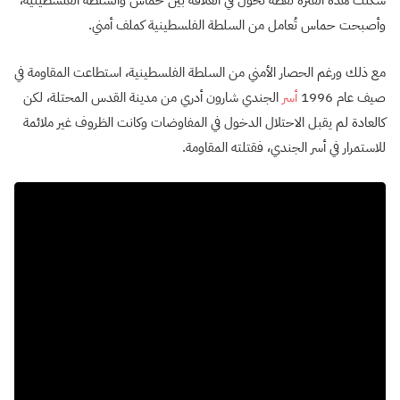
وأصبحت حماس تُعامل من السلطة الفلسطينية كملف أمني.
مع ذلك ورغم الحصار الأمني من السلطة الفلسطينية، استطاعت المقاومة في
صيف عام 1996
أسر
الجندي شارون أدري من مدينة القدس المحتلة، لكن
كالعادة لم يقبل الاحتلال الدخول في المفاوضات وكانت الظروف غير ملائمة
للاستمرار في أسر الجندي، فقتلته المقاومة.