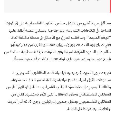
بعد أقل من 5 أشهر من تشكيل حماس الحكومة الفلسطينية على إثر فوزها
الساحق في الانتخابات التشريعية، نفذ جناحها العسكري عملية أطلق عليها
“الوهم المتبدد”، وقد نقلت الصراع مع الاحتلال في محطة مختلفة تمامًا.
ففي صباح يوم الأحد 25 يونيو/حزيران 2006 وبالقرب من معبر كرم أبو
سالم على الحدود الشرقية لمدينة رفح، اخترقت فرقة فلسطينية مسلحة من
قطاع غزة الحدود عبر نفق يبلغ طوله 300 متر كانت قد حفرته مسبقًا.
ثم بعد عبور الحدود بفتره زمنيه قياسية، قسم المقاتلون أنفسهم إلى 3
مجموعات، الأولى لمهاجمة برج مراقبة، والثانية لتدمير ناقلة جند مدرعة،
والثالثة للهجوم على دبابة ميركافا وأسر طاقمها، وبعد تبادل لإطلاق النار بين
المقاتلين الفلسطينيين وجنود الاحتلال، انتهى الأمر باستشهاد اثنين من
المقاتلين الفلسطينيين ومقتل جنديين إسرائيليين وجرح 5، ثم أسر العريف
جلعاد شاليط من داخل الدبابة.