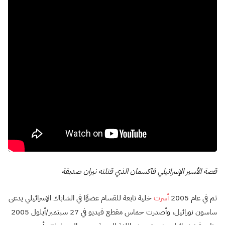
قصة الأسير الإسرائيلي فاكسمان الذي قتلته نيران صديقة
ثم في عام 2005
أسرت
خلية تابعة للقسام عضوًا في الشاباك الإسرائيلي يدعى
ساسون نورائيل، وأصدرت حماس مقطع فيديو في 27 سبتمبر/أيلول 2005