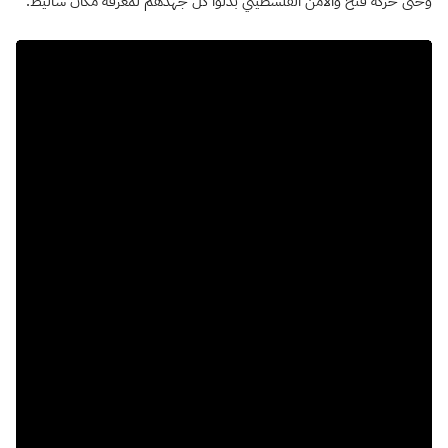
وحتى حركة فتح والأمن الفلسطيني بذلوا كل جهدهم لمعرفة مكان شاليط.