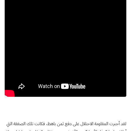
لقد أجبرت المقاومة الاحتلال على دفع ثمن باهظ، فكانت تلك الصفقة التي