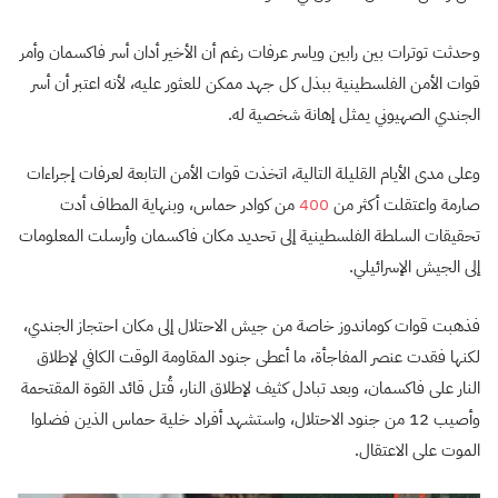
وحدثت توترات بين رابين وياسر عرفات رغم أن الأخير أدان أسر فاكسمان وأمر
قوات الأمن الفلسطينية ببذل كل جهد ممكن للعثور عليه، لأنه اعتبر أن أسر
الجندي الصهيوني يمثل إهانة شخصية له.
وعلى مدى الأيام القليلة التالية، اتخذت قوات الأمن التابعة لعرفات إجراءات
صارمة واعتقلت أكثر من
400
من كوادر حماس، وبنهاية المطاف أدت
تحقيقات السلطة الفلسطينية إلى تحديد مكان فاكسمان وأرسلت المعلومات
إلى الجيش الإسرائيلي.
فذهبت قوات كوماندوز خاصة من جيش الاحتلال إلى مكان احتجاز الجندي،
لكنها فقدت عنصر المفاجأة، ما أعطى جنود المقاومة الوقت الكافي لإطلاق
النار على فاكسمان، وبعد تبادل كثيف لإطلاق النار، قُتل قائد القوة المقتحمة
وأصيب 12 من جنود الاحتلال، واستشهد أفراد خلية حماس الذين فضلوا
الموت على الاعتقال.