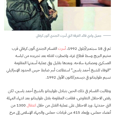
جميل وادي قائد الفرقة التي أسرت الجندي آلون كرفاتي
ثم في 18 سبتمبر/أيلول 1992،
أسرت
القسام الجندي آلون كرفاتي قرب
مخيم البريج وسط قطاع غزة، واضطرت لقتله بعد تجريده من لباسه
العسكري ومصادرة سلاحه. وبعدها بقليل وفي عملية أسمتها المقاومة
“الوفاء للشيخ أحمد ياسين” استطاعت أسر ضابط حرس الحدود الإسرائيلي
نسيم طوليدانو في ديسمبر/كانون الأول 1992.
وطالبت القسام في ذلك الحين بتبادل طوليدانو بالشيخ أحمد ياسين، لكن
رفض الاحتلال التفاوض، فقامت المقاومة بقتل طوليدانو بعد انتهاء المهلة
التي حددتها. ورد الاحتلال على عملية القتل من خلال
اعتقال
1300 من
أعضاء حماس، وإبعاد 415 من قيادات حماس والجهاد الإسلامي إلى مرج