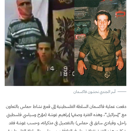
أسر الجندي نحشون فاكسمان
دفعت عملية فاكسمان السلطة الفلسطينية إلى قمع نشاط حماس بالتعاون
مع “إسرائيل”، وهذه الفترة وصفها إبراهيم غوشة (مؤرخ وسياسي فلسطيني
راحل، وقيادي سابق في حماس) بالتفصيل في مذكراته، وحسب غوشة فقد
شكلت هذه الفترة نقطة تحول في العلاقة بين حماس والسلطة الفلسطينية،