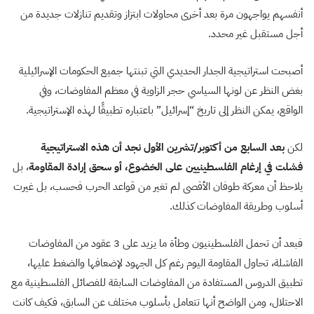
أنفسهم يواجهون مرة بعد أخرى محاولات ابتزاز وتقديم تنازلات جديدة من
أجل مستقبل غير محدد.
أصبحت استراتيجية الجدار الحديدي التي تبنتها جميع الحكومات الإسرائيلية
بغض النظر عن لونها السياسي حجر الزاوية في معظم المفاوضات، وفي
الواقع، يمكن النظر إلى تاريخ “إسرائيل” باعتباره تطبيقًا لهذه الإستراتيجية.
لكن
بعد السابع من أكتوبر/تشرين الأول نجد أن هذه الاستراتيجية
فشلت في إرغام الفلسطينيين على الخضوع، أو سحق إرادة المقاومة
، بل
يلاحظ أن معركة طوفان الأقصى لم تغير من قواعد الحرب فحسب، بل غيرت
أسلوب وطريقة المفاوضات كذلك.
فبعد أن تحمل الفلسطينيون وطأة ما يزيد على 3 عقود من المفاوضات
الفاشلة، تحاول المقاومة اليوم رغم كل الجهود لإضعافها والضغط عليها،
تطبيق الدروس المستفادة من المفاوضات السابقة للفصائل الفلسطينية مع
الاحتلال، ومن الواضح أنها تتعامل بأسلوب مختلف عن السابق، فكيف كانت