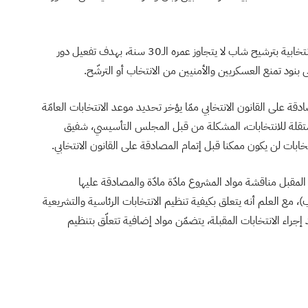
كما تضمّن مشروع القانون الانتخابي مادّة تلزم كل قائمة انتخابية بترشيح شاب لا يتجاوز عمره الـ30 سنة، بهدف تفعيل دور
ى بنود تمنع العسكريين والأمنيين من الانتخاب أو الترشّح.
 على القانون الانتخابي ممّا يؤخر تحديد موعد الانتخابات العامّة
 المستقلة للانتخابات، المشكلة من قبل المجلس التأسيسي، شفيق
ابات لن يكون ممكنا قبل إتمام المصادقة على القانون الانتخابي.
لمقبل مناقشة مواد المشروع مادّة مادّة والمصادقة عليها
ت بالأغلبية المطلقة (109 من مجموع 217 نائب)، مع العلم أنه يتعلق بكيفية تنظيم الانتخابات الرئاسية والتشريعية
جراء الانتخابات المقبلة، يتضمّن مواد إضافية تتعلّق بتنظيم