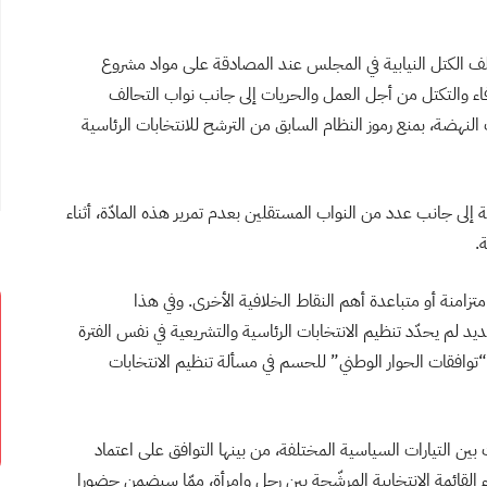
لف الكتل النيابية في المجلس عند المصادقة على مواد مشروع
اء والتكتل من أجل العمل والحريات إلى جانب نواب التحالف
نهضة، بمنع رموز النظام السابق من الترشح للانتخابات الرئاسية
إلى جانب عدد من النواب المستقلين بعدم تمرير هذه المادّة، أثناء
.
متزامنة أو متباعدة أهم النقاط الخلافية الأخرى. وفي هذا
 لم يحدّد تنظيم الانتخابات الرئاسية والتشريعية في نفس الفترة
 “توافقات الحوار الوطني” للحسم في مسألة تنظيم الانتخابات
ين التيارات السياسية المختلفة، من بينها التوافق على اعتماد
ء القائمة الانتخابية المرشّحة بين رجل وامرأة، ممّا سيضمن حضورا