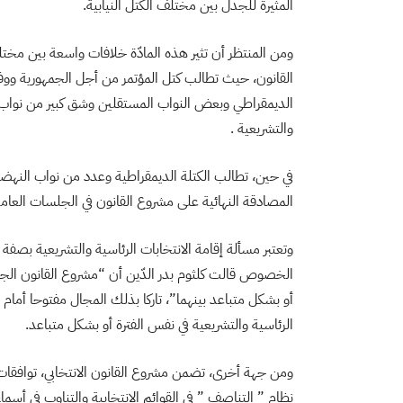
المثيرة للجدل بين مختلف الكتل النيابية.
ومن المنتظر أن تثير هذه المادّة خلافات واسعة بين مخت
القانون، حيث تطالب كتل المؤتمر من أجل الجمهورية ووف
الديمقراطي وبعض النواب المستقلين وشق كبير من نواب ال
والتشريعية .
في حين، تطالب الكتلة الديمقراطية وعدد من نواب النهضة 
المصادقة النهائية على مشروع القانون في الجلسات العامة
وتعتبر مسألة إقامة الانتخابات الرئاسية والتشريعية بصفة 
الخصوص قالت كلثوم بدر الدّين أن “مشروع القانون الجديد
أو بشكل متباعد بينهما”، تاركا بذلك المجال مفتوحا أمام
الرئاسية والتشريعية في نفس الفترة أو بشكل متباعد.
ومن جهة أخرى، تضمن مشروع القانون الانتخابي، توافقات ب
نظام ” التناصف ” في القوائم الانتخابية والتناوب في أسما