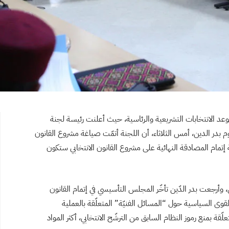
 الانتخابات التشريعية والرئاسية، حيث أعلنت رئيسة لجنة
م بدر الدين، أمس الثلاثاء، أن اللجنة أتمّت صياغة مشروع القانون
ّة و5 أبواب”، وأن “علمية إتمام المصادقة النهائية على مشروع القانون الانتخابي ستكون
أرجعت بدر الدّين تأخّر المجلس التأسيسي في إتمام القانون
القوى السياسية حول “المسائل الفنيّة” المتعلّقة بالعملية
ن مشروع القانون، المتعلّقة بمنع رموز النظام السابق من الترشّح الانتخابي، أكثر المواد