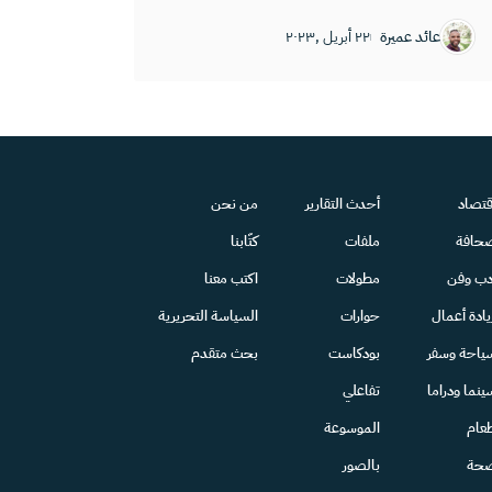
عائد عميرة
٢٢ أبريل ,٢٠٢٣
قتصاد
أحدث التقارير
من نحن
حافة
ملفات
كتّابنا
دب وفن
مطولات
اكتب معنا
يادة أعمال
حوارات
السياسة التحريرية
ياحة وسفر
بودكاست
بحث متقدم
ينما ودراما
تفاعلي
عام
الموسوعة
حة
بالصور