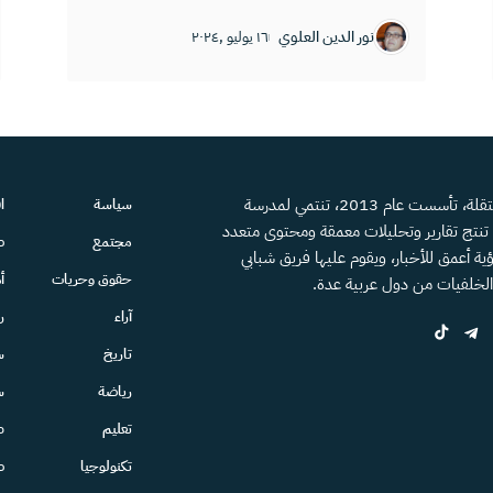
نور الدين العلوي
١٦ يوليو ,٢٠٢٤
منصة إعلامية مستقلة، تأسست عام 2013، تنتمي لمدرسة
سياسة
ا
، تنتج تقارير وتحليلات معمقة ومحتوى متعدد
مجتمع
ص
ية أعمق للأخبار، ويقوم عليها فريق شبابي
حقوق وحريات
أ
الخلفيات من دول عربية عدة.
آراء
ر
تاريخ
س
رياضة
س
تعليم
ط
تكنولوجيا
ص