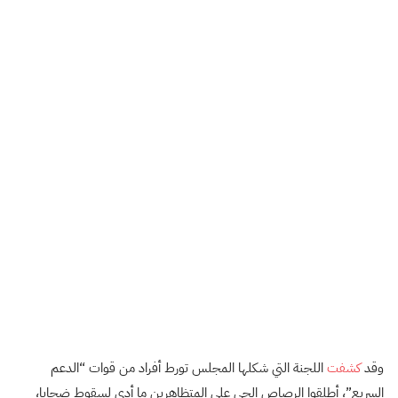
وقد
كشفت
اللجنة التي شكلها المجلس تورط أفراد من قوات “الدعم
السريع”، أطلقوا الرصاص الحي على المتظاهرين ما أدى لسقوط ضحايا،