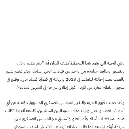
وعن الجهة التي تقود هذا المخطط كشف البيان أنه “يتم بتدبير وإدارة
وتنسيق ومتابعة مباشرة من واحد من قيادات الجهاز سابقًا، وهو عنصر شهير
بالعنف تمت إحالته للتقاعد في 2018 واتهامه في قضايا فساد مالي، وقبع في
سجون النظام لفترة من الزمان قبل إطلاق سراحه في الشهور السابقة”.
وقد حملت قوى الحرية والتغيير المجلس العسكري المسؤولية كاملة عن أي
أحداث للعنف والقتل وإراقة دماء السودانيين السلميين، كاشفة أنه إذا “كانت
هذه المخططات تُحاك وتُدار بعلمٍ وتنسيقٍ مع المجلس العسكري فهي
جريمة تُؤكد تراجعه عما ظلت قياداته تردد عن الانحياز للشعب السوداني