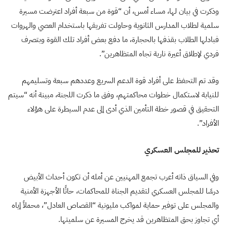
وذكرت في بيان لها، مساء أمس، أن “قوة من سبعة أفراد اعترضت مسيرة
سلمية لطلاب المدارس الثانوية وحاولت تفريقها باستخدام العصي والهروات
فبادلها الطلاب بقذفها بالحجارة، ما دفع بعض أفراد تلك القوة وبتصرف
فردي لإطلاق أعيرة نارية تجاه المتظاهرين”.
وقد تم التحفظ على أفراد قوة الدعم السريع وعددهم سبعة وتسليمهم
للنيابة لاستكمال خطوات محاكمتهم، وفق ما ذكرت اللجنة، مبينة أنه “سيتم
التحقيق في قصور خطة التأمين الذي أدى إلى عدم السيطرة على هؤلاء
الأفراد”.
تحذير للمجلس العسكري
وفي السياق ذاته أعرب تجمع المهنيين عن أمله أن تكون أحداث الأبيض
درسًا للمجلس العسكري لتقديم الجناة للمحاكمات، حاثًا الأجهزة الأمنية
والمجلس على توفير حماية لمواكب مليونية “القصاص العادل”، محملاً إياه
أي تجاوز بحق المتظاهرين قد يخرج المسيرة عن سلميتها.