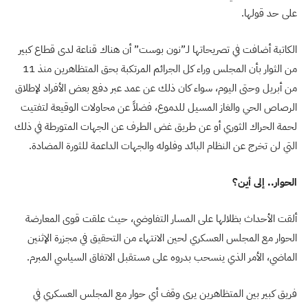
على حد قولها.
الكاتبة أضافت في تصريحاتها لـ”نون بوست” أن هناك قناعة لدى قطاع كبير
من الثوار بأن المجلس وراء كل الجرائم المرتكبة بحق المتظاهرين منذ 11
من أبريل وحتى اليوم، سواء كان ذلك عن عمد عبر دفع بعض الأفراد لإطلاق
الرصاص الحي والغاز المسيل للدموع، فضلاً عن محاولات الوقيعة لتفتيت
لحمة الحراك الثوري أو عن طريق غض الطرف عن الجهات المتورطة في ذلك
التي لن تخرج عن النظام البائد وفلوله والجهات الداعمة للثورة المضادة.
الحوار.. إلى أين؟
ألقت الأحداث بظلالها على المسار التفاوضي، حيث علقت قوى المعارضة
الحوار مع المجلس العسكري لحين الانتهاء من التحقيق في مجزرة الإثنين
الماضي، الأمر الذي ينسحب بدروه على مستقبل الاتفاق السياسي المبرم.
فريق كبير بين المتظاهرين يرى وقف أي حوار مع المجلس العسكري في