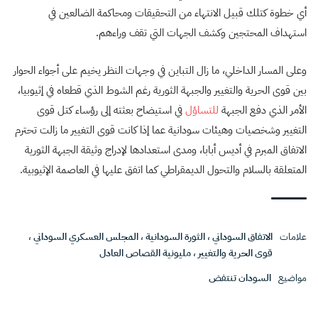
أي خطوة كتلك قبيل الانتهاء من التحقيقات ومحاكمة الضالعين في
استهداف المحتجين وكشف الجهات التي تقف وراءهم.
وعلى المسار الداخلي، ما زال التباين في وجهات النظر يخيم على أجواء الحوار
بين قوى الحرية والتغيير والجبهة الثورية رغم الشوط الذي قطعاه في إثيوبيا،
الأمر الذي دفع الجبهة
للتساؤل
في استيضاح بعثته إلى رؤساء كتل قوى
التغيير وشخصيات وهيئات سودانية عما إذا كانت قوى التغيير ما زالت تحترم
الاتفاق المبرم في أديس أبابا، ومدى استعدادها لإدراج وثيقة الجبهة الثورية
المتعلقة بالسلام والتحول الديمقراطي كما اتفق عليها في العاصمة الإثيوبية.
علامات
الاتفاق السوداني
،
الثورة السودانية
،
المجلس العسكري السوداني
،
قوى الحرية والتغيير
،
مليونية القصاص العادل
مواضيع
السودان تنتفض