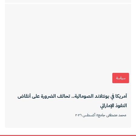
سياسة
أمريكا في بونتلاند الصومالية.. تحالف الضرورة على أنقاض
النفوذ الإماراتي
محمد مصطفى جامع
٨ أغسطس ٢٠٢٦