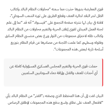
قوى المعارضة بدورها حذرت مما سمته “محاولات النظام البائد وكتائب
الظل لجر البلاد لدائرة العنف وقطع الطريق على ثورة الشعب السوداني”،
لافتة في بيان لها نشرته صفحة التجمع على “فيسبوك” أنه قد “نما إلى علم
لجنة العمل الميداني لقوى إعلان الحرية والتغيير محاولات من النظام البائد
وكتائب ظله لاختراق مجموعات من الثوار وزرع بعض منتسبي النظام السابق
وفلوله وسطهم، كما علمت اللجنة من مصادرها عن قيام النظام بتوزيع
أسلحة نارية لبعض هذه المجموعات”.
حملت قوى الحرية والتغيير المجلس العسكري المسؤولية كاملة عن
أي أحداث للعنف والقتل وإراقة دماء السودانيين السلميين
البيان لفت إلى أن هذا المخطط الذي وصفته بـ”القذر” من النظام البائد يأتي
“لافتعال العنف على نطاق واسع بدفع هذه المجموعات لإطلاق الرصاص