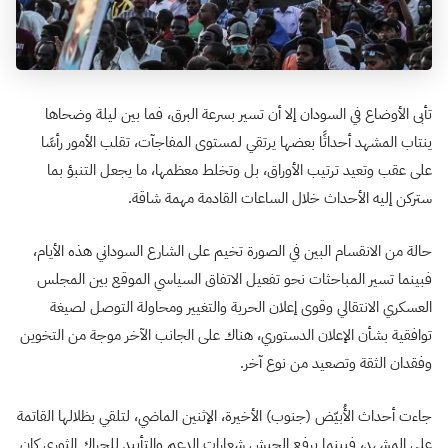
تأبى الأوضاع في السودان إلا أن تسير بسرعة البرق، فما بين ليلة وضحاها
ينتاب المشهد أحداثًا بعضها يرتقي لمستوى المفاجآت، تقلب الأمور رأسًا
على عقب وتعيد ترتيب الأوراق، بل وتخلط معظمها، ما يجعل التنبؤ بما
ستركن إليه الأحداث خلال الساعات القادمة مهمة شاقة.
حالة من الانقسام البين في الصورة تخيم على الشارع السوداني هذه الأيام،
فبينما تسير المباحثات نحو تفعيل الاتفاق السياسي الموقع بين المجلس
العسكري الانتقالي وقوى إعلان الحرية والتغيير ومحاولة التوصل لصيغة
توافقية بشأن الإعلان الدستوري، هناك على الجانب الآخر موجة من التخوين
وفقدان الثقة وتصعيد من نوع آخر.
جاءت أحداث الأُبيّض (جنوب) الأخيرة، الإثنين الماضي، لتلقي بظلالها القاتمة
على المشهد، فبينما يرفع الجيش شعارات الدعم والتأييد للحراك الثوري كان