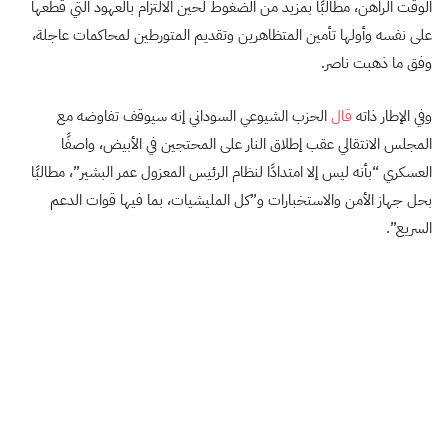
الوقت الراهن، مطالبًا بمزيد من الضغوط لحين الالتزام بالعهود التي قطعها
على نفسه وأولها تأمين المتظاهرين وتقديم المتورطين لمحاكمات عاجلة،
وفق ما ذهبت ناصر.
وفي الإطار ذاته
قال
الحزب الشيوعي السوداني إنه سيوقف تفاوضه مع
المجلس الانتقالي عقب إطلاق النار على المحتجين في الأبيض، واصفًا
العسكري “بأنه ليس إلا امتدادًا لنظام الرئيس المعزول عمر البشير”، مطالبًا
بحل جهاز الأمن والاستخبارات و”كل المليشيات، بما فيها قوات الدعم
السريع”.