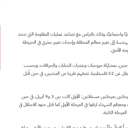
ا واجتماعيًا، وذلك بالتزامن مع تصاعد عمليات المقاومة التي تتخذ
دسة إلى تغيير معالم المنطقة وإحداث تغيير جذري في الخريطة
مه الأمني.
 جنين، بمشاركة مروحيات وعشرات الدبابات والجرافات، وبحسب
تقرير للأمم المتحدة، قتل جيش الاحتلال في العملية ما لا يقل عن 52 فلسطينيا، نصفهم تقريبا من المدنيين، في حين قُتل
يشير التقرير الأممي إلى ان اجتياح جنين حينها، كان على مرحلتين بمرحلتين مستقلتين: الأولى كانت بين 3 و9 أبريل، في حين
 يومي 10 و11 من الشهر نفسه، ومعظم الشهداء ارتقوا في المرحلة الأولى كما قتل جنود الاحتلال في
مرحلة الثانية.
 في المئة من المخيم تدميراً كاملاً، ودُكّت مباني وسط مخيم اللاجئين وسويت بالأرض، وبلغ