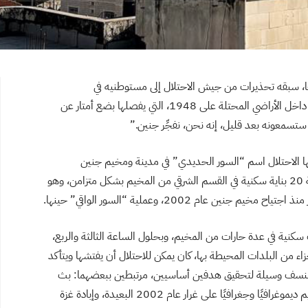
، سبقه تحذيرات من جيش الاحتلال إلى مستوطنيه في
المستوطنات المتبعثرة القريبة من المدينة وللمستوطنين داخل الأراضي المحتلة على 1948، التي يفصلها بضع أمتار عن
 ستسمعونه بعد قليل، إنه نحن، نفجِّر جنين.”
يها الاحتلال اسم “السور الحديدي” في مدينة ومخيم جنين
شمال الضفة الغربية، فجر جيش الاحتلال الإسرائيلي قرابة 20 بناية سكنية في القسم الشرقي من المخيم بشكل متزامن، وهو
عام 2002، وعملية “السور الواقي” حينها.
سكنية في عدة حارات من المخيم، وبحلول الساعة الثالثة والربع،
اء من البلدات المحيطة بها، كان يمكن للاحتلال أن يفتشها ويتأكد
د النسف وسيلة لتحقيق هدفين أساسيين، مرتبطين ببعضهما: بث
الخوف في حاضنة المدينة الشعبية، وإعادة هندسة المخيم ديموغرافيًا وجغرافيًا على غرار عام 2002 البعيدة، وإبادة غزة