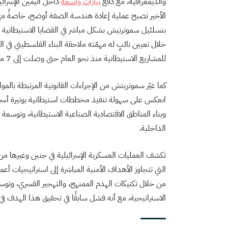
والديمغرافية، مع دفع
تيارات واسعة
داخل اليمين الإسرائي
الأخير تصبح عملية إعادة هندسة الضفة أوضح، خاصةً مع 
بتسلئيل سموترتيش بشكل مباشر في القضايا الاستيطانية عبر
خلال تعيين نائبٍ له مهمّته ملاحقة البناء الفلسطيني في ال
للمشاريع الاستيطانية منذ نحو العام حتى وصلت إلى 7 مليارات شيكل (نحو مليار و851 مليون دولار).
كما غيّر سموتريتش من الإجراءات القانونية المرتبطة بالمو
انعكس على سهولة تنفيذ مخططات استيطانية بوتيرة أسرع
وبناء المناطق الاقتصادية الصناعية الاستيطانية، وتوسعة
الداخلية.
تكشف العمليات العسكرية الإسرائيلية في جنين وغيرها 
التي تتجاوز الأهداف الأمنية المباشرة إلى استراتيجيات أ
من خلال تكتيكات الهدم الممنهج، والتهجير القسري، وت
الاستراتيجية، مع أنه فشل سابقًا في تحقيق هذا الهدف في اجتياح جنين عام 2002، و