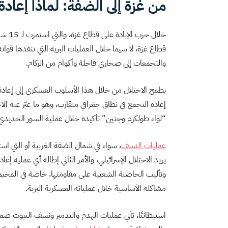
من غزة إلى الضفة: لماذا إعادة
خلال حرب الإبادة على قطاع غزة، والتي استمرت لـ 15 شهرًا، كثّف الاحتلال الإسرائيلي من
قطاع غزة، لا سيما خلال العمليات البرية التي تنفذها قواته
والتجمعات إلى صحاري قاحلة وأكوام من الركام.
يطمح الاحتلال من خلال هذا الأسلوب العسكري إلى إعادة
إعادة التجمع في نطاق جغرافي متقارب، وهو ما عبّر عنه الا
“لواء طولكرم وجنين” تأكيده خلال عملية السور الحديدي 
عمليات النسف
، سواء في شمال الضفة الغربية أو التي استخ
يريد الاحتلال الإسرائيلي، والأمر الثاني إطالة أي عملية 
وتأليب الحاضنة الشعبية على مقاومتها، خاصة في المخيما
مشاكله الأساسية خلال عملياته العسكرية البرية.
استيطانيًا، تأتي عمليات الهدم والتدمير ونسف البيوت ض