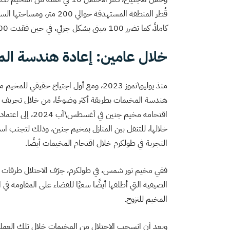
كاملاً، كما تضرر 100 مبنى بشكل جزئي، في حين فقدت 800 أسرة يقدر عدد أفرادها بأكثر من 4 آلاف شخص، المأوى.
خلال عامين: إعادة هندسة ال
هندسة المخيمات بطريقة أكثر وضوحًا، من خلال تجريف واس
اقتحامه مخيم جني
خلالها، للتنقل بين المنازل بمخيم جنين، وذلك لتجنب ا
التجربة في طولكرم خلال اقتحام المخيمات أيضًا.
الصيفية التي أطلقها أيضًا سعيًا للقضاء على المقاومة ف
المخيم للنزوح.