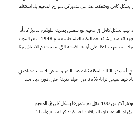
يث ركز الاحتلال على حرق المنازل، منها 8 منازل بشكل كامل ومتعمّد، عدا عن تدمير كل شوارع المخيم بلا استثناء،
فضلًا عن ذلك، ومنذ السابع من أكتوبر، دمّر الاحتلال 300 بيتٍ بشكل كامل في مخيم نور شمس بمدينة طولكرم تدميرًا كاملًا،
هذا المخيم الذي حافظ على هندسة مكانه الأصلية وتوزيع بنائه منذ إنشائه بعد النكبة الفلسطينية عام 1948، حتى البيوت
ك المخيم محافظًا على أزقته الضيقة التي تعيق تقدم الاحتلال بريًا
وخلال عملية السور الحديدي في مدينة جنين، والمستمرة في أسبوعها الثالث لحظة كتابة هذا التقرير، تعيش 4 مستشفيات في
المدينة دون مياه بس تدمير الاحتلال لشبكات المياه العامة، فيما تعيش قرابة 35‎%‌‎ من أحياء مدينة جنين دون مياه منذ
كما هجر الاحتلال 15 ألف نازح من المخيم وحي الهدف، ودمّر أكثر من 100 منزل تم تدميرها بشكل كلي في المخيم
حرق او بالقصف او بالجرافات العسكرية في المخيم وأحياء: