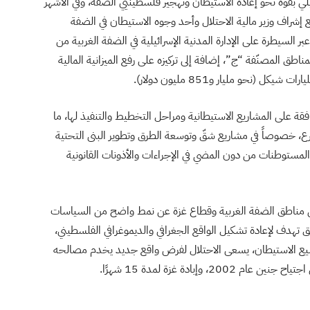
لي بقوة نحو إعادة الاستيطان وتهجير فلسطينيي الضفة، وفي الأشهر
إشراف وزير مالية الاحتلال وأحد وجوه الاستيطان في الضفة
 السيطرة على الإدارة المدنية الإسرائيلية في الضفة الغربية من
مناطق المصنّفة “ج”، إضافة إلى تركيزه على رفع الميزانية المالية
افقة على المشاريع الاستيطانية ومراحل التخطيط والتنفيذ لها، ما
، خصوصاً في مشاريع شقّ وتوسعة الطرق وتطوير البنى التحتية
 المستوطنات من دون المضي في الإجراءات والأذونات القانونية
من مناطق الضفة الغربية وقطاع غزة عن نمط واضح من السياسات
عمق تهدف لإعادة تشكيل الواقع الجغرافي والديموغرافي الفلسطيني،
وسيع الاستيطان، يسعى الاحتلال لفرض واقع جديد يخدم مصالحه
إبادة غزة لمدة 15 شهرًا.