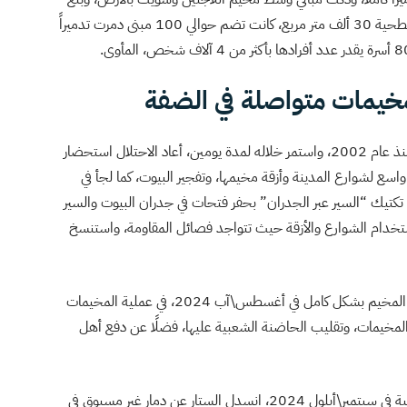
قُطر المنطقة المستهدفة حوالي 200 متر، ومساحتها السطحية 30 ألف متر مربع، كانت تضم حوالي 100 مبنى دمرت تدميراً
مخيمات متواصلة في الضفة
منذ يوليو\تموز 2023، ومع أول اجتياح حقيقي للمخيم منذ عام 2002، واستمر خلاله لمدة يومين، أعاد الاحتلال استحضار
ع لشوارع المدينة وأزقة مخيمها، وتفجير البيوت، كما لجأ في
ن في أغسطس\آب 2024، إلى اعتماد تكتيك “السير عبر الجدران” بحفر فتحات في جدران البيوت والسير
ستخدام الشوارع والأزقة حيث تتواجد فصائل المقاومة، واستنسخ
ففي مخيم نور شمس، في طولكرم، جرّف الاحتلال طرقات المخيم بشكل كامل في أغسطس\آب 2024، في عملية المخيمات
ي المخيمات، وتقليب الحاضنة الشعبية عليها، فضلًا عن دفع أهل
وبعد أن انسحب الاحتلال من المخيمات خلال تلك العملية في سبتمبر\أيلول 2024، انسدل الستار عن دمار غير مسبوق في