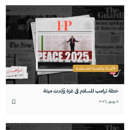
أمريكا والقضية الفلسطينية
خطة ترامب للسلام في غزة وُلِدت ميتة
٨ يونيو ,٢٠٢٦