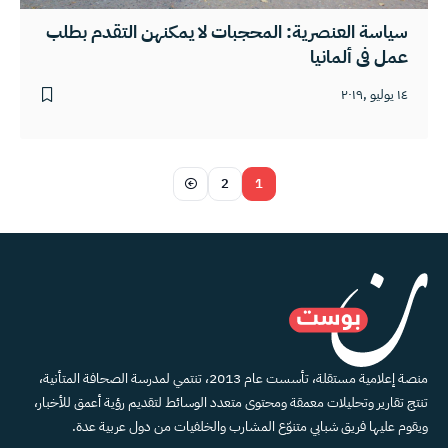
سياسة العنصرية: المحجبات لا يمكنهن التقدم بطلب
عمل في ألمانيا
١٤ يوليو ,٢٠١٩
2
1
منصة إعلامية مستقلة، تأسست عام 2013، تنتمي لمدرسة الصحافة المتأنية،
تنتج تقارير وتحليلات معمقة ومحتوى متعدد الوسائط لتقديم رؤية أعمق للأخبار،
ويقوم عليها فريق شبابي متنوّع المشارب والخلفيات من دول عربية عدة.