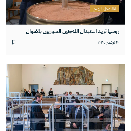
التدخل الروسي
روسيا تريد استبدال اللاجئين السوريين بالأموال
٢٠ نوفمبر ,٢٠٢٠