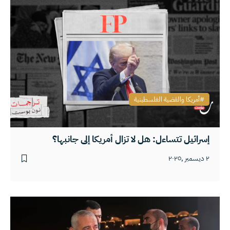
أمريكا والقضية الفلسطينية
إسرائيل تتساءل: هل لا تزال أمريكا إلى جانبها؟
٢ ديسمبر ,٢٠٢٥