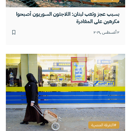
بسبب عجز وتعب لبنان: اللاجئون السوريون أصبحوا
مكرهين على المغادرة
٢ أغسطس ,٢٠١٩
التفرقة العنصرية