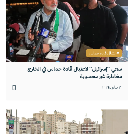
اغتيال قادة حماس
سعي “إسرائيل” لاغتيال قادة حماس في الخارج
مخاطرة غير محسوبة
٢٠ يناير ,٢٠٢٤