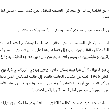
 التي ترتكبها إسرائيل في غزة، فإن الوصف الدقيق الذي قدّمه غسان كنفاني لما
عية.
، أوضح برهوني وحمدي أهمية وضع غزة في سياق كتابات كنفاني.
ابات غسان كنفاني السياسية بعمقها ودقتها التحليلية، لدرجة أنني أعتقد أنه س
الية بشكل حقيقي دون الرجوع إلى أعماله. وهذا على الأقل صحيح من وجهة نظ
اكيين أو ماركسيين، فتهميش أعماله يتم من قبل قوى معادية للماركسية والرؤى 
ني نبوءة، ويلاحظ أن غزة تبرزه بشكل خاص. ويقول برهوني: “زار كنفاني غزة، وفي 
بتاريخ 29 نوفمبر/ تشرين الثاني 1966، كتب عن مشاعره الخاصة بالعجز إلى جانب المقاتلين الذ
ر من أي وقت مضى أن قيمة كلماتي بأسرها هي تعويض وقح وتافه عن غياب الأسل
ين يموتون كل يوم من أجل قضية أكن لها كل الاحترام”.
ويشير برهوني إلى أنه بعد سنة 1967، غزة أصبحت “طليعة الكفاح المسلح”، وهو ما انعكس في قر