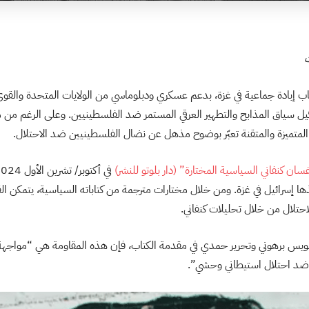
ت
كاب إبادة جماعية في غزة، بدعم عسكري ودبلوماسي من الولايات المتحدة والقوى
يل سياق المذابح والتطهير العرقي المستمر ضد الفلسطينيين. وعلى الرغم من مرو
المتميزة والمتقنة تعبّر بوضوح مذهل عن نضال الفلسطينيين ضد الاحتلال.
ان كنفاني السياسية المختارة” (دار بلوتو للنشر)
فذها إسرائيل في غزة. ومن خلال مختارات مترجمة من كتاباته السياسية، يتمكن ا
حتلال من خلال تحليلات كنفاني.
ن لويس برهوني وتحرير حمدي في مقدمة الكتاب، فإن هذه المقاومة هي “مواجهة ب
ة ضد احتلال استيطاني وحشي”.