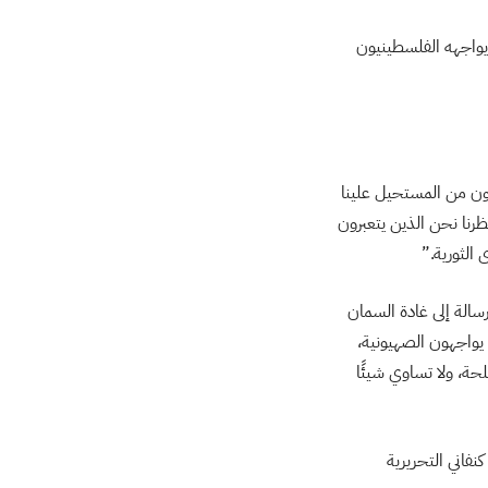
 يواجهه الفلسطينيون
يكون من المستحيل علينا
رنا نحن الذين يتعبرون
الثورية.”
رسالة إلى غادة السمان
ين كانوا يواجهون الصهيونية،
حة، ولا تساوي شيئًا
ارات كنفاني التحريرية