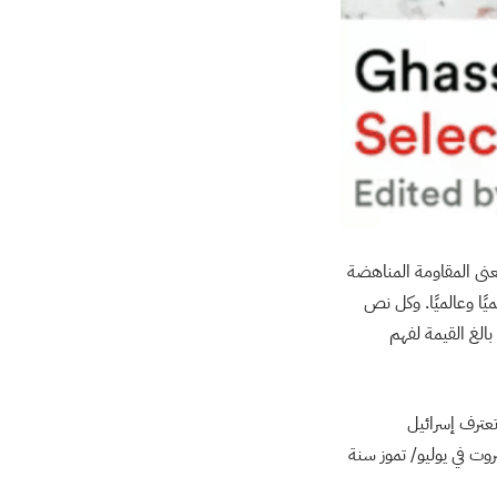
عنى المقاومة المناهضة
ًا وعالميًا. وكل نص
الغ القيمة لفهم
تعترف إسرائيل
فخخة في بيروت في يوليو/ تموز سنة