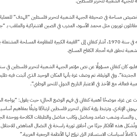
 للجبهة الشعبية لتحرير فلسطين.
خصيص مساحة في صحيفة الجبهة الشعبية لتحرير فلسطين “الهدف” للعمليات 
قاتلون ثوريون مثل محمد الأسود، المدرب في الصين الاشتراكية والملقب بـ “جيف
وفي دراسات كتابنا، نقرأ أنه في سنة 1970، أشار كنفاني إلى “القيمة الكبيرة للمقاومة المسلحة
شعبية تحقق فيه أمجاد الكفاح المسلح.
الجديدة”. وفي الوثيقة، تم وصف غزة بأنها المكان الوحيد الذي أثبتت فيه طليع
فعالة، مع الأخذ في الاعتبار التاريخ الدولي للتحرر الوطني”.
 عن غزة، موضحًا أهمية كنفاني في فهم الوضع الحالي؛ حيث يقول: “يواجه 
هيوني الإبادي. وترتبط رؤية كنفاني لتحرير فلسطين ارتباطًا وثيقًا بمفاهيم أساس
ال والنساء وشعب صامد ومناضل وكاتب مناضل والطبقات الكادحة ووحدة الجب
وتُشكل هذه الأفكار جزءًا من أخلاق ثورية راسخة في النضال المناهض للاحتلال 
كاملاً لسياسات الاستسلام التي تروّج لها الأنظمة الرجعية العربية.”