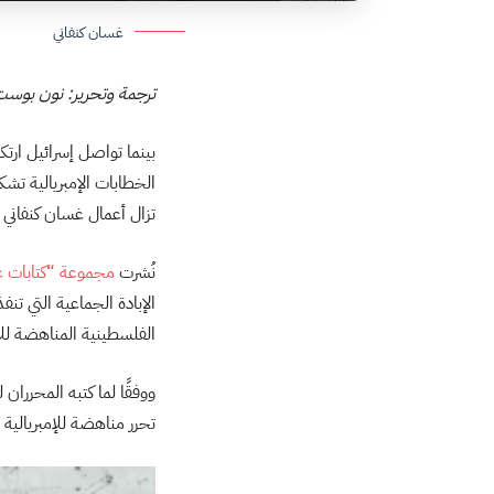
غسان كنفاني
ترجمة وتحرير: نون بوس
بينما تواصل إسرائيل ارت
الخطابات الإمبريالية تشك
تزال أعمال غسان كنفاني 
نُشرت
مجموعة “كتابات غس
الإبادة الجماعية التي تن
الفلسطينية المناهضة للا
ووفقًا لما كتبه المحررا
تحرر مناهضة للإمبريالي