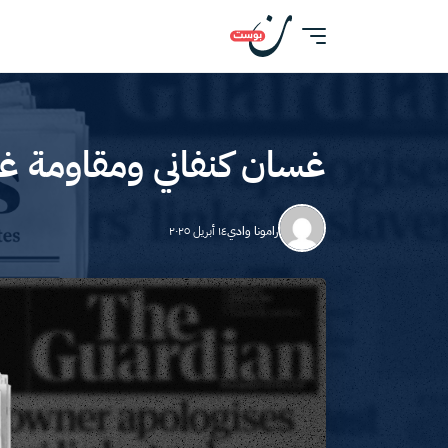
غسان كنفاني ومقاومة غزة:
رامونا وادي
١٤ أبريل ٢٠٢٥