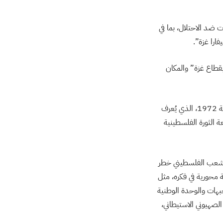
ضد الاحتلال، بما في
ارا غزة”.
 المشتعلة بقطاع غزة” والمكان
ووفقًا لرفيقه عدنان بدر هليو، كان كنفاني مسؤولًا عن نص مؤتمر الجبهة الشعبية لتحرير فلسطين في سنة 1972، الذي يُعرف
ة الثورة الفلسطينية
الشعب الفلسطيني خطر
ية محورية في فكره، مثل
هات والوحدة الوطنية
الصهيوني الاستيطاني،