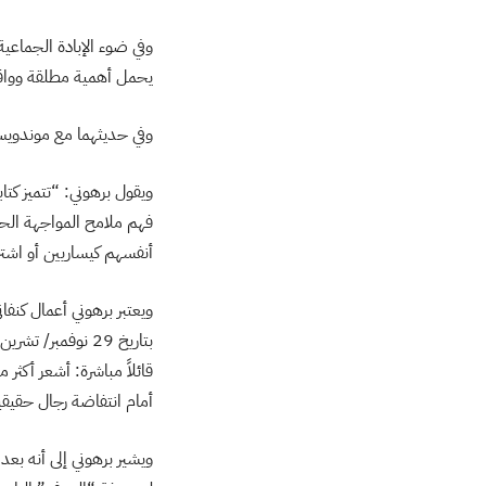
وفي ضوء الإبادة الجماعية
يحمل أهمية مطلقة وواق
وفي حديثهما مع موندويس
ويقول برهوني: “تتميز كت
فهم ملامح المواجهة الح
أنفسهم كيساريين أو اشتر
ويعتبر برهوني أعمال كنفا
قائلاً مباشرة: أشعر أكث
أمام انتفاضة رجال حقيقي