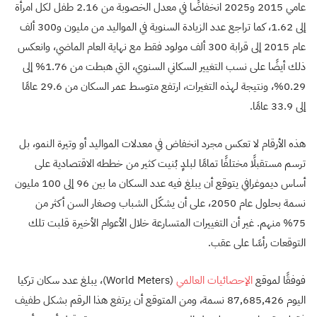
عامي 2015 و2025 انخفاضًا في معدل الخصوبة من 2.16 طفل لكل امرأة
إلى 1.62، كما تراجع عدد الزيادة السنوية في المواليد من مليون و300 ألف
عام 2015 إلى قرابة 300 ألف مولود فقط مع نهاية العام الماضي، وانعكس
ذلك أيضًا على نسب التغيير السكاني السنوي، التي هبطت من 1.76% إلى
0.29%، ونتيجة لهذه التغيرات، ارتفع متوسط عمر السكان من 29.6 عامًا
إلى 33.9 عامًا.
هذه الأرقام لا تعكس مجرد انخفاض في معدلات المواليد أو وتيرة النمو، بل
ترسم مستقبلًا مختلفًا تمامًا لبلدٍ بُنيت كثير من خططه الاقتصادية على
أساس ديموغرافي يتوقع أن يبلغ فيه عدد السكان ما بين 96 إلى 100 مليون
نسمة بحلول عام 2050، على أن يشكّل الشباب وصغار السن أكثر من
75% منهم. غير أن التغييرات المتسارعة خلال الأعوام الأخيرة قلبت تلك
التوقعات رأسًا على عقب.
فوفقًا لموقع
الإحصائيات العالمي
(World Meters)، يبلغ عدد سكان تركيا
اليوم 87,685,426 نسمة، ومن المتوقع أن يرتفع هذا الرقم بشكل طفيف