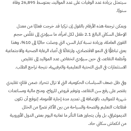
سيتمثل بزيادة عدد الوفيات على عدد المواليد، بمتوسط 26,895 وفاة
سنويًا.
ويمكن ترجمة هذه الأرقام بالقول إن تركيا قد خرجت فعليًا من معدل
الإحلال السكاني البالغ 2.1 طفل لكل امرأة، ما سيؤدي إلى تقلّص حجم
القوى العاملة، وزيادة نسبة كبار السن، التي وصلت حاليًا إلى 10%، وهذا
يعني تباطؤًا في النمو الاقتصادي، وارتفاعًا في أعباء الرعاية الصحية والاجتماعية
وأنظمة التقاعد، في حين سيؤدي انخفاض عدد المواليد إلى تقليص
الاستثمارات في البنى التحتية التعليمية والترفيهية، نتيجة تراجع الطلب.
وفي ظل ضعف السياسات الحكومية، التي لا تزال تتحرك ضمن فلكٍ تقليدي
يقتصر على رفع سن التقاعد، وتوفير قروض للزواج، ومنح مالية ومساعدات
شهرية للمواليد، بالإضافة إلى تمديد مدة إجازة الأمومة، يُتوقع أن تكون
قطاعات التعليم والصحة والسياحة من بين الأكثر تضررًا من الخلل
الديموغرافي، بل وأن يتجاوز هذا التأثر ما تعانيه اليوم بعض الدول الأوروبية
من انكماش سكاني حاد.