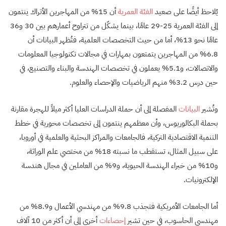
يُلاحظ أيضًا على صعيد
الفئة العمرية
أن 15% من المهاجرين الأتراك ينتمون
إلى الفئة العمرية 25-29 عامًا، بينما يشكّل من تتراوح أعمارهم بين 30 و36
عامًا نحو 13%، أما من حيث التخصصات العلمية، فتُظهر البيانات أن
6.8% من المهاجرين يتمتعون بمهارات في مجالات تكنولوجيا المعلومات
والاتصالات، و5.1% يعملون في تخصصات الهندسة والبناء والتصنيع، في
حين درس 3.2% منهم الرياضيات والإحصاء والعلوم.
وتُشير
البيانات
المفصلة إلى أن حملة الدراسات العليا أكثر ميلاً للهجرة مقارنة
بحملة البكالوريوس، وأن معظمهم ينتمون إلى تخصصات محورية في خطط
التنمية الاقتصادية التركية، فالجامعات والمراكز البحثية والعلمية في أوروبا،
على سبيل المثال، تستقطب ما نسبته 18% من مختصي علم الوراثة،
و10% من خبراء الهندسة الحيوية، و9% من العاملين في مجال هندسة
الإلكترونيات.
أما الجامعات الأمريكية فتجذب 9.8% من مهندسي الأعمال و8.9% من
مهندسي الحاسوب، في حين تشير
إحصاءات
أخرى إلى أن أكثر من 10 آلاف