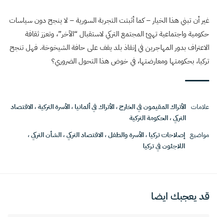
غير أن تبني هذا الخيار – كما أثبتت التجربة السورية – لا ينجح دون سياسات
حكومية واجتماعية تهيئ المجتمع التركي لاستقبال “الآخر”، وتعزز ثقافة
الاعتراف بدور المهاجرين في إنقاذ بلد يقف على حافة الشيخوخة. فهل تنجح
تركيا، بحكومتها ومعارضتها، في خوض هذا التحول الضروري؟
علامات
الأتراك المقيمون في الخارج
،
الأتراك في ألمانيا
،
الأسرة التركية
،
الاقتصاد
التركي
،
الحكومة التركية
مواضيع
إصلاحات تركيا
،
الأسرة والطفل
،
الاقتصاد التركي
،
الشأن التركي
،
اللاجئون في تركيا
قد يعجبك ايضا