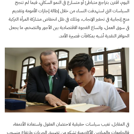
اليوم، اقترن بتراجع متباطئ أو متسارع في النمو السكاني، فيما لم تنجح
السياسات التي استهدفت النساء من خلال إطالة إجازات الأمومة وتقديم
منحٍ إنجابية في تحفيز الإنجاب، وذلك في ظل انخفاض مشاركة المرأة التركية
في سوق العمل، واتساع الفجوة الاقتصادية بين الأجور والتضخم، ما يجعل
الحوافز النقدية أشبه بمكافآت قصيرة الأمد.
في المقابل، تغيب سياسات حقيقية لاحتضان العقول واستعادة الأدمغة،
فالجامعات والميادين الأكاديمية تشكو من تضييق الحريات وارتفاع منسوب