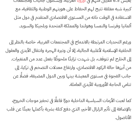
يعيش 6.5 ملايين منهم في
أوروبا
الغربية، ويشكلون جاليات ومجتمعات
كبيرة شبه مغلقة تتيح لهم الحفاظ على هويتهم الوطنية والثقافية، مع
الاستفادة في الوقت ذاته من المستوى الاقتصادي المتقدم في دول مثل
ألمانيا وفرنسا والنمسا وهولندا والمملكة المتحدة وبلجيكا والسويد.
ورغم التحديات المرتبطة بالاندماج في المجتمعات الغربية، خاصة بالنظر إلى
الخلفية الإسلامية لأغلبية الجالية، إلا أن وتيرة الهجرة وانتقال الأيدي والعقول
إلى الخارج لم تتوقف، بل شهدت تزايدًا ملحوظًا بفعل عدد من المتغيرات.
من أبرزها حالة الركود الاقتصادي، وارتفاع معدلات التضخم في تركيا، إلى
جانب الفجوة في مستوى المعيشة بينها وبين الدول المضيفة، فضلًا عن
تنامي الحاجة الأوروبية للأيدي العاملة.
كما لعبت الأزمات السياسية الداخلية دورًا فاعلًا في تحفيز موجات الخروج،
بالإضافة إلى تأثير الزلزال الأخير، الذي دفع كتلة بشرية بأكملها بعيدًا عن قلب
الأناضول.