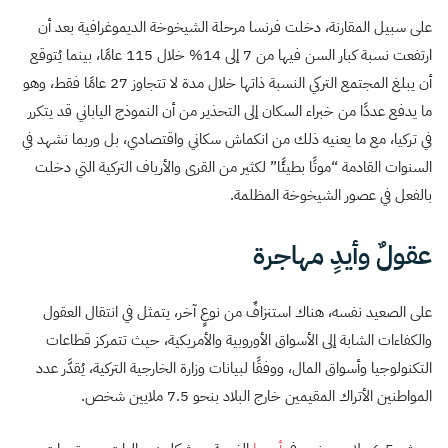
على سبيل المقارنة، دخلت فرنسا مرحلة الشيخوخة الديموغرافية بعد أن
ارتفعت نسبة كبار السن فيها من 7 إلى 14% خلال 115 عامًا، بينما يُتوقع
أن يبلغ المجتمع التركي النسبة ذاتها خلال مدة لا تتجاوز 27 عامًا فقط، وهو
ما يدفع عددًا من خبراء السكان إلى التحذير من أن النموذج الياباني قد يتكرر
في تركيا، مع ما يعنيه ذلك من انكماش سكاني واقتصادي، بل وربما نشهد في
السنوات القادمة “موتًا بطيئًا” لكثير من القرى والأرياف التركية التي دخلت
بالفعل في عصور الشيخوخة المظلمة.
عقولٌ وأيدٍ مهاجرة
على الصعيد نفسه، هناك استنزافٌ من نوعٍ آخر، يتمثل في انتقال العقول
والكفاءات الشابة إلى الأسواق الأوروبية والأمريكية، حيث تتمركز قطاعات
التكنولوجيا وأسواق المال، ووفقًا لبيانات وزارة الخارجية التركية، يُقدَّر عدد
المواطنين الأتراك المقيمين خارج البلاد بنحو 7.5 ملايين شخص.