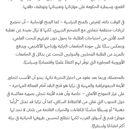
القمع، وسيطرة الحكومة على موازناتها وتعييناتها وتوظيف طلابها.
في الوقت ذاته، يُفترض بالمنح الدراسية – كما المنح الإنجابية – أن تخضع
لزيادات منتظمة تتماشى مع التضخم الشهري، لكنها لا تزال بعيدة عن تغطية
الحد الأدنى من احتياجات الطلبة، ما يحول دون تفرغهم للبحث العلمي،
وينعكس سلبًا على جودة الجامعات التركية وإنتاجها الأكاديمي، ويدفع
بالمزيد من الطلبة المحليين والدوليين للبحث عن بدائل في الجامعات
الأوروبية المجاورة التي توفّر لهم اكتفاءً علميًا واقتصاديًا وسياسيًا.
بالمحصلة، وربما بعد عقود من اجترار التجربة ذاتها، يبدو أن الأنسب لتجاوز
الأزمة الديموغرافية والمهنية في تركيا هو فتح البلاد أمام العمالة المهاجرة –
على غرار النموذج الألماني – خاصة وأن هذه الأزمة تتجلى بصورة معاكسة في
دول الجنوب التي تعاني من الاكتظاظ السكاني، كما أن تركيا قد تمثل “أرضًا
ذهبية” أو وسيطًا مناسبًا للكفاءات والخبرات القادمة من بلدان لا تجد لها
موطئ قدم في أسواق الغرب، لكنها تتطلع لتحسين ظروفها الحياتية في بيئة
أكثر انفتاحًا واستقرارًا.