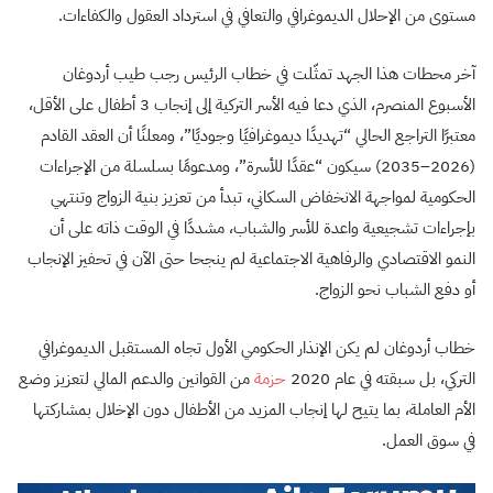
مستوى من الإحلال الديموغرافي والتعافي في استرداد العقول والكفاءات.
آخر محطات هذا الجهد تمثّلت في خطاب الرئيس رجب طيب أردوغان
الأسبوع المنصرم، الذي دعا فيه الأسر التركية إلى إنجاب 3 أطفال على الأقل،
معتبرًا التراجع الحالي “تهديدًا ديموغرافيًا وجوديًا”، ومعلنًا أن العقد القادم
(2026–2035) سيكون “عقدًا للأسرة”، ومدعومًا بسلسلة من الإجراءات
الحكومية لمواجهة الانخفاض السكاني، تبدأ من تعزيز بنية الزواج وتنتهي
بإجراءات تشجيعية واعدة للأسر والشباب، مشددًا في الوقت ذاته على أن
النمو الاقتصادي والرفاهية الاجتماعية لم ينجحا حتى الآن في تحفيز الإنجاب
أو دفع الشباب نحو الزواج.
خطاب أردوغان لم يكن الإنذار الحكومي الأول تجاه المستقبل الديموغرافي
التركي، بل سبقته في عام 2020
حزمة
من القوانين والدعم المالي لتعزيز وضع
الأم العاملة، بما يتيح لها إنجاب المزيد من الأطفال دون الإخلال بمشاركتها
في سوق العمل.