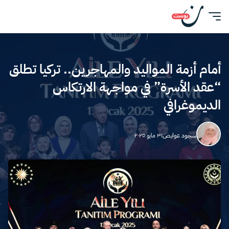
أمام أزمة المواليد والمهاجرين.. تركيا تطلق
“عقد الأسرة” في مواجهة الارتكاس
الديموغرافي
سجود عوايص
٣١ مايو ٢٠٢٥