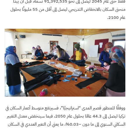
فقط حتى عام 2045 ليصل إلى نحو 91,392,535 نسمة، قبل أن يبدأ
منحنى السكان بالانخفاض التدريجي ليصل إلى أقل من 55 مليونًا بحلول
عام 2100.
ووفقًا للمنظور قصير المدى “استراتيجيًا”، فسيرتفع متوسط أعمار السكان في
تركيا ليصل إلى 44.3 عامًا بحلول عام 2050، فيما سينخفض معدل التغيير
السكاني السنوي إلى ما دون −0.03%، ما يعني أن التغير العددي في السكان