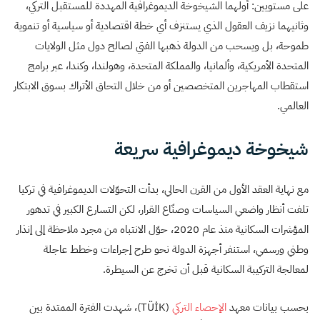
على مستويين: أولهما الشيخوخة الديموغرافية المهددة للمستقبل التركي،
وثانيهما نزيف العقول الذي يستنزف أي خطة اقتصادية أو سياسية أو تنموية
طموحة، بل ويسحب من الدولة ذهبها الفتي لصالح دول مثل الولايات
المتحدة الأمريكية، وألمانيا، والمملكة المتحدة، وهولندا، وكندا، عبر برامج
استقطاب المهاجرين المتخصصين أو من خلال التحاق الأتراك بسوق الابتكار
العالمي.
شيخوخة ديموغرافية سريعة
مع نهاية العقد الأول من القرن الحالي، بدأت التحوّلات الديموغرافية في تركيا
تلفت أنظار واضعي السياسات وصنّاع القرار، لكن التسارع الكبير في تدهور
المؤشرات السكانية منذ عام 2020، حوّل الانتباه من مجرد ملاحظة إلى إنذار
وطني ورسمي، استنفر أجهزة الدولة نحو طرح إجراءات وخطط عاجلة
لمعالجة التركيبة السكانية قبل أن تخرج عن السيطرة.
بحسب بيانات معهد
الإحصاء التركي
(TÜİK)، شهدت الفترة الممتدة بين