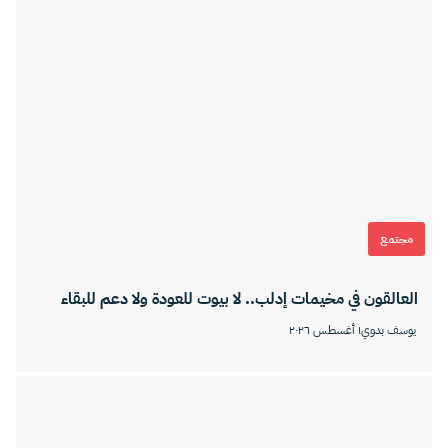
مجتمع
العالقون في مخيمات إدلب.. لا بيوت للعودة ولا دعم للبقاء
يوسف بدوي
١ أغسطس ٢٠٢٦