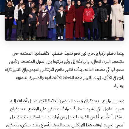
بينما تخطو تركيا بإلحاح كبير نحو تنفيذ خططها الاقتصادية الممتدة حتى
منتصف القرن الحالي، والهادفة إلى رفع مركزها بين الدول المتقدمة وتأمين
مقعدٍ لها في مقدمة العالم، بدأت تظهر ملامح الارتكاس الديموغرافي كنذير كارثة
يلوح في الأفق، يُهدد بانهيار هذه الخطط الاقتصادية والمسيرة التنموية
برمتها.
وليس التراجع الديموغرافي وحده الحاضر في قائمة الكوارث، بل تُضاف إليه
هجرة العقول التي تشهد اضطرادًا متزايدًا، وتضفي على الوضع الديموغرافي
المثقل أصلًا مزيدًا من القيود، لتجعل من أولويات الساسة والحكومة بذل
أقصى الجهود لوقف هذا الارتكاس وسد النزيف بأسرع وقت ممكن، وتحقيق