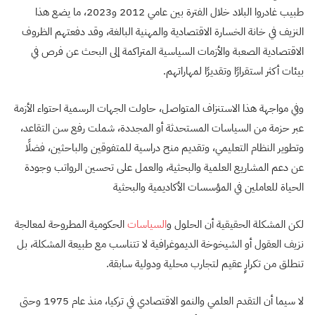
طبيب غادروا البلاد خلال الفترة بين عامي 2012 و2023، ما يضع هذا
النزيف في خانة الخسارة الاقتصادية والمهنية البالغة، وقد دفعتهم الظروف
الاقتصادية الصعبة والأزمات السياسية المتراكمة إلى البحث عن فرص في
بيئات أكثر استقرارًا وتقديرًا لمهاراتهم.
وفي مواجهة هذا الاستنزاف المتواصل، حاولت الجهات الرسمية احتواء الأزمة
عبر حزمة من السياسات المستحدثة أو المجددة، شملت رفع سن التقاعد،
وتطوير النظام التعليمي، وتقديم منح دراسية للمتفوقين والباحثين، فضلًا
عن دعم المشاريع العلمية والبحثية، والعمل على تحسين الرواتب وجودة
الحياة للعاملين في المؤسسات الأكاديمية والبحثية
لكن المشكلة الحقيقية أن الحلول و
السياسات
الحكومية المطروحة لمعالجة
نزيف العقول أو الشيخوخة الديموغرافية لا تتناسب مع طبيعة المشكلة، بل
تنطلق من تكرارٍ عقيم لتجارب محلية ودولية سابقة.
لا سيما أن التقدم العلمي والنمو الاقتصادي في تركيا، منذ عام 1975 وحتى