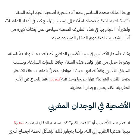
وربط الملك محمد السادس عدم أداء شعيرة أضحية العيد لهذه السنة
بـ”تحدّيات مناخية واقتصادية، أدّت إلى تسجيل تراجع كبير في أعداد الماشية”،
واعتبر أن القيام بها في هذه الظروف الصعبة سيلحق ضررا بفئات كبيرة من
أبناء الشعب، خاصة ذوي الدخل المحدود منهم.
وكانت أسعار الأضاحي في عيد الأضحى الماضي قد بلغت مستويات قياسية،
وهو ما جعل من قرار الإلغاء هذه السنة، خِلافا للمرات السابقة، وبسبب
السياق النفسي والاقتصادي حيث المواطن مثقلٌ بتداعيات غلاء الأسعار
وعجز القدرة الشرائية؛ قرارا مريحا وجد فيه
كثيرون
رفعا للحرج عن الأسر
المغربية، لكنه يمس وجدان المغاربة.
الأضحية في الوجدان المغربي
لا يعتبر عيد الأضحى، أو “العيد الكبير” كما يسميه المغاربة، مجرد
شعيرة
دينية هدفها التقرب إلى الله، وإنما يتجاوز ذلك ليُشكّل لحظة اجتماع أسري