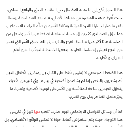
هذا التحول أدّى إلى ما يشبه الانفصال بين المقصد الديني والواقع المعاش،
حيث أُفرغت هذه الشعيرة من معناها الأصلي، فلم يعد العيد لحظة روحية
بقدر ما صار اختبارا للقدرة الشرائية ومكانة الأسرة في سُلَّم التراتب الاجتماعي،
مما حوّل العيد لدى كثيرين إلى محنة اجتماعية تضغط على الأسر وتجعل من
المناسبة عبئا أكثر منها مناسبة للفرح والتقرب إلى الله، فحتى الأسر التي تعجز
عن الذبح تعيش إحساسا بالعار، ما يدفعها للاستدانة لتجنّب الحرج أمام
الجيران والأقارب.
هذا الضغط المجتمعي لا يُمارَس فقط على الكبار، بل يمتدّ إلى الأطفال الذين
قد يشعرون بالنقص إذا لم يشاهدوا أضحية في بيتهم، وفي كثير من الأحياء
يتحوّل العيد إلى ساحة للمنافسة بين الأسر على نوعية الأضحية وثمنها، ما
يعزز منطق التفاخر بدل روح التقرب.
كما أن وسائل التواصل الاجتماعي اليوم صارت تلعب
دورا
كبيرا في تكريس
هذا التوجه، حيث يتم استعراض أنماط حياة لا تعكس الواقع الاقتصادي، بل