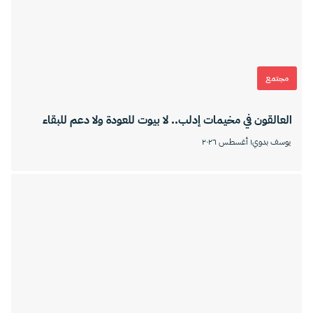
مجتمع
العالقون في مخيمات إدلب.. لا بيوت للعودة ولا دعم للبقاء
يوسف بدوي
١ أغسطس ٢٠٢٦