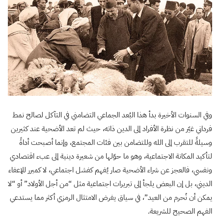
وفي السنوات الأخيرة بدأ هذا البُعد الجماعي التضامني في التآكل لصالح نمط
فرداني غيّر من نظرة الأفراد إلى الدين ذاته، حيث لم تعد الأضحية عند كثيرين
وسيلةً للتقرب إلى الله وللتضامن بين فئات المجتمع، وإنما أصبحت أداةً
لتأكيد المكانة الاجتماعية، وهو ما حوّلها من شعيرة دينية إلى عبء اقتصادي
ونفسي، فالعجز عن شراء الأضحية صار يُفهم كفشل اجتماعي، لا كمبرر للإعفاء
الديني، بل إن البعض يلجأ إلى تبريرات اجتماعية مثل “من أجل الأولاد” أو “لا
يمكن أن نُحرم من العيد”، في سياق يفرض الامتثال الرمزي أكثر مما يستدعي
الفهم الصحيح للشريعة.