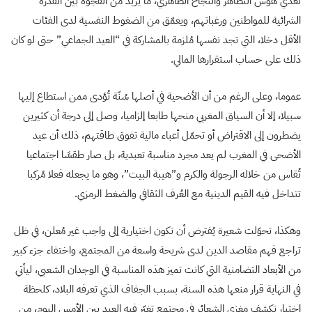
تُغذّي هوس التظاهر والنجاح الظاهري، ما يزيد من الفجوة بين القدرة
الشرائية للمواطنين ورغباتهم، ويعمّق من الضغوط النفسية لدى الفئات
الأقل دخلا، التي تجد نفسها مُلزمة بالمشاركة في “العيد الجماعي” حتى لو كان
ذلك على حساب استقرارها المالي.
عموما، وعلى الرغم من أن الأضحية في أصلها سُنّة تُؤدى ممن استطاع إليها
سبيلا، إلا أن السياق المغربي منحها طابعا إلزاميا، وصل إلى درجة أن كثيرين
يضطرون إلى الاقتراض أو تحمّل أعباء مالية تفوق طاقتهم، ذلك أن عيد
الأضحى في المغرب لم يعد مجرد مناسبة تعبدية، بل صار طقسًا اجتماعيا
تُقاس من خلاله الرجولة والكرم و”هيبة البيت”، وهو ما يجعله فعلا مُركبا
تتداخل فيه القيم الدينية مع العُرف الثقافي والضغط الرمزي.
وهكذا، تحوّلت شعيرة يُفترض أن تكون اختيارية إلى واجب غير مُعلن، في ظل
تراجع فهم مقاصد الدين لدى شريحة واسعة من المجتمع، واختفاء جزء كبير
من الأبعاد التضامنية التي كانت تميز هذه المناسبة في الوجدان الشعبي، ليأتي
في النهاية قرار منعها هذه السنة، بسبب الجفاف الذي تعرفه البلاد، كلحظة
اختبار تكشف مغزى الشعائر في مجتمع تغيّر فيه العيد بين الأمس اليوم، من