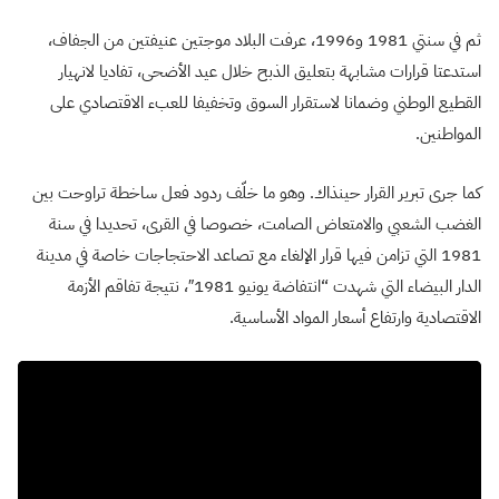
ثم في سنتي 1981 و1996، عرفت البلاد موجتين عنيفتين من الجفاف،
استدعتا قرارات مشابهة بتعليق الذبح خلال عيد الأضحى، تفاديا لانهيار
القطيع الوطني وضمانا لاستقرار السوق وتخفيفا للعبء الاقتصادي على
المواطنين.
كما جرى تبرير القرار حينذاك. وهو ما خلّف ردود فعل ساخطة تراوحت بين
الغضب الشعبي والامتعاض الصامت، خصوصا في القرى، تحديدا في سنة
1981 التي تزامن فيها قرار الإلغاء مع تصاعد الاحتجاجات خاصة في مدينة
الدار البيضاء التي شهدت “انتفاضة يونيو 1981″، نتيجة تفاقم الأزمة
الاقتصادية وارتفاع أسعار المواد الأساسية.