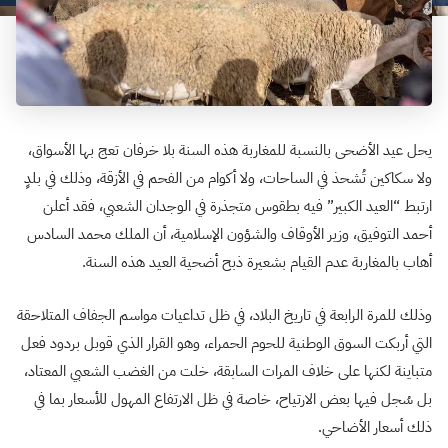
يحل عيد الأضحى بالنسبة للمغاربة هذه السنة بلا خرفان تعج بها الأسواق،
ولا سكاكين تُشحذ في الساحات، ولا أكوام من الفحم في الأزقة، وذلك في بلدٍ
ارتبط “العيد الكبير” فيه بطقوس متجذرة في الوجدان الشعبي،
فقد أعلن
أحمد التوفيق، وزير الأوقاف والشؤون الإسلامية، أن الملك محمد السادس
أهاب بالمغاربة عدم القيام بشعيرة ذبح أضحية العيد هذه السنة.
وذلك للمرة الرابعة في تاريخ البلاد، في ظل تداعيات مواسم الجفاف المتلاحقة
التي أربكت السوق الوطنية للحوم الحمراء، وهو القرار الذي قوبل بردود فعل
متباينة لكنها على خلاف المرات السابقة، خلت من الغضب الشعبي المعتاد،
بل سُجل فيها بعض الارتياح، خاصة في ظل الارتفاع المهول للأسعار بما في
ذلك أسعار الأضاحي.