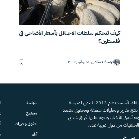
كيف تتحكم سلطات الاحتلال بأسعار الأضاحي في
أ
فلسطين؟
ا
يوسف سامي
٧ يوليو ,٢٠٢٢
منصة إعلامية مستقلة، تأسست عام 2013، تنتمي لمدرسة
سياسة
ا
، تنتج تقارير وتحليلات معمقة ومحتوى متعدد
مجتمع
ص
ية أعمق للأخبار، ويقوم عليها فريق شبابي
حقوق وحريات
أ
الخلفيات من دول عربية عدة.
آراء
ر