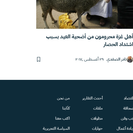
هل غزة محرومون من أضحية العيد بسبب
شتداد الحصار
نادر الصفدي
٢٩ أغسطس ,٢٠١٧
قتصاد
أحدث التقارير
من نحن
حافة
ملفات
كتّابنا
دب وفن
مطولات
اكتب معنا
يادة أعمال
حوارات
السياسة التحريرية