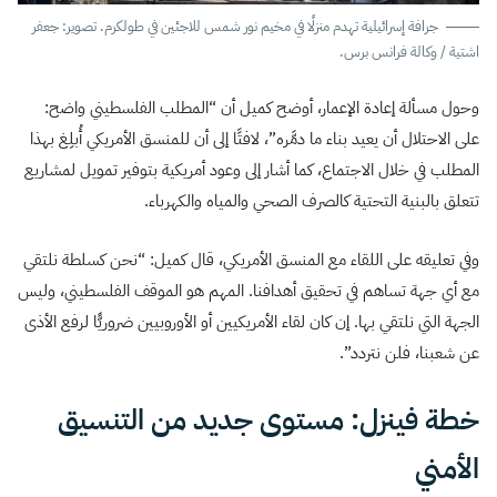
جرافة إسرائيلية تهدم منزلًا في مخيم نور شمس للاجئين في طولكرم. تصوير: جعفر
اشتية / وكالة فرانس برس.
وحول مسألة إعادة الإعمار، أوضح كميل أن “المطلب الفلسطيني واضح:
على الاحتلال أن يعيد بناء ما دمَّره”، لافتًا إلى أن للمنسق الأمريكي أُبلِغ بهذا
المطلب في خلال الاجتماع، كما أشار إلى وعود أمريكية بتوفير تمويل لمشاريع
تتعلق بالبنية التحتية كالصرف الصحي والمياه والكهرباء.
وفي تعليقه على اللقاء مع المنسق الأمريكي، قال كميل: “نحن كسلطة نلتقي
مع أي جهة تساهم في تحقيق أهدافنا. المهم هو الموقف الفلسطيني، وليس
الجهة التي نلتقي بها. إن كان لقاء الأمريكيين أو الأوروبيين ضروريًّا لرفع الأذى
عن شعبنا، فلن نتردد”.
خطة فينزل: مستوى جديد من التنسيق
الأمني