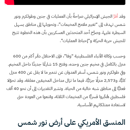
وقد
أقرَّ
الجيش الإسرائيلي صراحةً بأن العمليات في جنين وطولكرم ونور
شمس تهدف إلى “تغيير ملامح المخيمات”، وتحويلها إلى مناطق يسهل
السيطرة عليها، وصرَّح أحد المتحدثين العسكريين بأن هذه الخطوة تتيح
للجيش حرية الحركة و”إحباط العمليات”.
وحسب وكالة الأنباء الفلسطينية “وفا”، فإن الاحتلال دمَّر أكثر من 600
منزل بالكامل في مخيم جنين وحده، وفتح 15 شارعًا جديدًا داخل المخيم.
وفي طولكرم ونور شمس، أسفر العدوان عن تدمير ما لا يقل عن 400 منزل
كليًّا، و2,573 منزلًا جزئيًّا، فيما ما تزال مداخل المخيمَين مغلقة، وقد تحوّلا
فعليًّا إلى مناطق شبه خالية من الحياة. وتشير التقديرات إلى أن نحو 40 ألف
فلسطيني هُجِّروا قسريًّا من المخيمات الثلاثة، ومُنعوا من العودة حتى
لاستعادة ممتلكاتهم الأساسية.
المنسق الأمريكي على أرض نور شمس