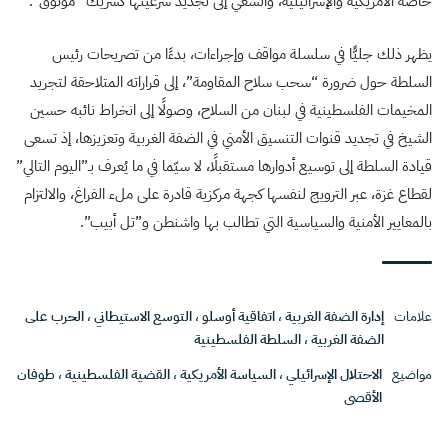
خاصةً الأمريكية والإسرائيلية، والسعي إلى تجديد شرعيتها كشريك “موثوق”.
يظهر ذلك جليًّا في سلسلة مواقف وإجراءات، بدءًا من تصريحات رئيس
السلطة حول ضرورة “سحب سلاح المقاومة”، إلى قراراته المتلاحقة لتجريد
المخيمات الفلسطينية في لبنان من السلاح، وصولًا إلى انخراط نائبه حسين
الشيخ في تجديد قنوات التنسيق الأمني في الضفة الغربية وتعزيزها، إذ
تسعى
قيادة السلطة إلى توسيع أدوارها مستقبلًا، لا سيّما في ما يُعرف بـ”اليوم التالي”
لقطاع غزة، عبر الترويج لنفسها كجهة مركزية قادرة على ملء الفراغ، والالتزام
بالمعايير الأمنية والسياسية التي تطالب بها واشنطن و”تل أبيب”.
علامات
إدارة الضفة الغربية
،
اتفاقية أوسلو
،
التوسع الاستيطاني
،
الحرب على
الضفة الغربية
،
السلطة الفلسطينية
مواضيع
الاحتلال الإسرائيلي
،
السياسة الأمريكية
،
القضية الفلسطينية
،
طوفان
الأقصى