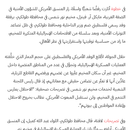
في
خطوة
أثارت رفضًا شعبيًّا واسعًا، زار المنسق الأمريكي للشؤون الأمنية في
الضفة الغربية، مايكل آر. فينزل، مخيم نور شمس في محافظة طولكرم، برفقة
وفد رسمي فلسطيني ضم وزير الداخلية ومحافظ طولكرم، في ظل تصاعد
التوترات الأمنية، وبعد سلسلة من الاقتحامات الإسرائيلية المتكررة للمخيم،
ما زاد من حساسية توقيتها واستفزازيتها في نظر الأهالي.
خلال الجولة، اطَّلع الوفد الأمريكي والفلسطيني على حجم الدمار الذي خلَّفته
العمليات العسكرية الإسرائيلية، وتجوَّل في عدد من المناطق المتضررة داخل
المخيم، غير أن سكان المخيم عبَّروا عن غضبهم ورفضهم القاطع للزيارة،
عادِّين أنها لا تعبِّر عن تضامن حقيقي مع معاناتهم، إذ قال رئيس اللجنة
الشعبية لخدمات مخيم نور شمس في تصريحات صحفية: “الاحتلال يمارس
التدمير في المخيم، ولن نستقبل المبعوث الأمريكي. نطالب بخروج الاحتلال
وإعادة المواطنين إلى بيوتهم”.
وفي
تصريحات
لافتة، قال محافظ طولكرم، اللواء عبد الله كميل، إن المنسق
الأمريكي أبلغه رسميًّا بانتهاء العملية العسكرية الإسرائيلية في مخيم نور