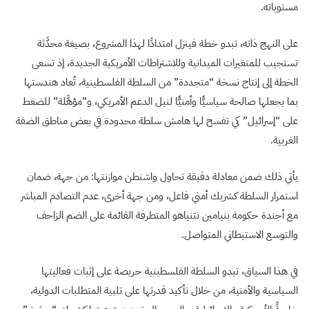
مستوياته.
على النهج ذاته، تبدو خطة فينزل امتدادًا لهذا المشروع، بصيغة محدَّثة
تستجيب للمتغيرات الميدانية وللاشتراطات الأمريكية الجديدة، إذ تسعى
الخطة إلى إنتاج نسخة “متجددة” من السلطة الفلسطينية، تُعاد هندستها
بما يجعلها صالحة سياسيًّا وأمنيًّا لنيل الدعم الأمريكي، و”مؤهَّلة” للضغط
على “إسرائيل” كي تفسح لها هامش سلطة محدودة في بعض مناطق الضفة
الغربية.
يأتي ذلك ضمن معادلة دقيقة تحاول واشنطن موازنتها: من جهة، ضمان
استمرار السلطة كشريك أمني فاعل، ومن جهة أخرى، عدم التصادم المباشر
مع أجندة حكومة بنيامين نتنياهو المتطرفة القائمة على الضم الزاحف
والتوسع الاستيطاني المتواصل.
في هذا السياق، تبدو السلطة الفلسطينية حريصة على إثبات فعاليتها
السياسية والأمنية، من خلال تأكيد قدرتها على تلبية المتطلبات الدولية،