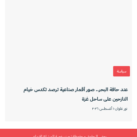
سياسة
عند حافة البحر.. صور أقمار صناعية ترصد تكدس خيام
النازحين على ساحل غزة
نور علوان
١٠ أغسطس ٢٠٢٦
بعض الحقوق محفوظة تحت رخصة المشاع الإبداعي