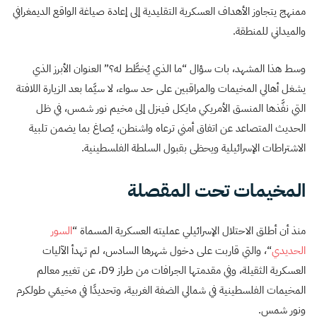
ممنهج يتجاوز الأهداف العسكرية التقليدية إلى إعادة صياغة الواقع الديمغرافي
والميداني للمنطقة.
وسط هذا المشهد، بات سؤال “ما الذي يُخطَّط له؟” العنوان الأبرز الذي
يشغل أهالي المخيمات والمراقبين على حد سواء، لا سيَّما بعد الزيارة اللافتة
التي نفَّذها المنسق الأمريكي مايكل فينزل إلى مخيم نور شمس، في ظل
الحديث المتصاعد عن اتفاق أمني ترعاه واشنطن، يُصاغ بما يضمن تلبية
الاشتراطات الإسرائيلية ويحظى بقبول السلطة الفلسطينية.
المخيمات تحت المقصلة
منذ أن أطلق الاحتلال الإسرائيلي عمليته العسكرية المسماة “
السور
الحديدي
“، والتي قاربت على دخول شهرها السادس، لم تهدأ الآليات
العسكرية الثقيلة، وفي مقدمتها الجرافات من طراز D9، عن تغيير معالم
المخيمات الفلسطينية في شمالي الضفة الغربية، وتحديدًا في مخيمَي طولكرم
ونور شمس.