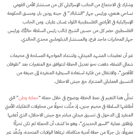
وشارك في الاجتماع من الجانب الإسرائيلي كل من مستشار الأمن القومي
تساحي هنغبي، ورئيس جهاز “الشاباك” في حينه رونين بار، ومنسق الحكومة
الإسرائيلية في الأراضي الفلسطينية اللواء غسان عليان. ومن الجانب
الفلسطيني حضر كل من حسين الشيخ (نائب رئيس السلطة حاليًّا)، ورئيس
جهاز المخابرات ماجد فرج، والمستشار الدبلوماسي مجدي الخالدي.
غير أن تعقيدات المشهد الميداني، واشتداد المواجهة المسلحة في مخيمات
شمالي الضفة، دفعت نحو تعديل الخطة لتتوافق مع المتغيرات بعد “طوفان
الأقصى”، والانتقال من فكرة استعادة السيطرة المنفردة إلى صيغة من
التنسيق العملياتي المشترك مع جيش الاحتلال.
تجلَّى هذا التغيير في نمط الخطة بوضوح في خلال حملة “
حماية وطن
” التي
أطلقتها السلطة في مخيم جنين، إذ مثَّلت تحولًا من محاولات التفكيك الأمني
المنفرد إلى الدخول في تنسيق ميداني مباشر مع جيش الاحتلال، الذي أعقبها
بإطلاق عملية “السور الحديدي”، وهو ما كشف أن الحملة لم تكن تحركًا
معزولًا، بل جزءًا من خطة أمنية متكاملة، ترعاها الولايات المتحدة، وتُنفَّذ عبر