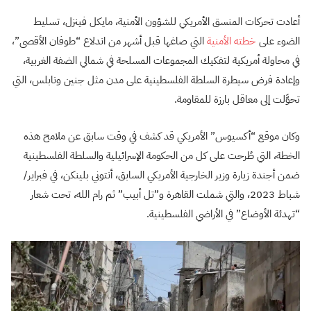
أعادت تحركات المنسق الأمريكي للشؤون الأمنية، مايكل فينزل، تسليط
الضوء على
خطته الأمنية
التي صاغها قبل أشهر من اندلاع “طوفان الأقصى”،
في محاولة أمريكية لتفكيك المجموعات المسلحة في شمالي الضفة الغربية،
وإعادة فرض سيطرة السلطة الفلسطينية على مدن مثل جنين ونابلس، التي
تحوَّلت إلى معاقل بارزة للمقاومة.
وكان موقع “أكسيوس” الأمريكي قد كشف في وقت سابق عن ملامح هذه
الخطة، التي طُرحت على كل من الحكومة الإسرائيلية والسلطة الفلسطينية
ضمن أجندة زيارة وزير الخارجية الأمريكي السابق، أنتوني بلينكن، في فبراير/
شباط 2023، والتي شملت القاهرة و”تل أبيب” ثم رام الله، تحت شعار
“تهدئة الأوضاع” في الأراضي الفلسطينية.