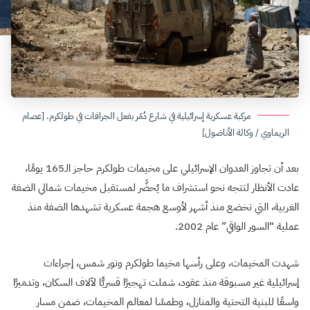
مركبة عسكرية إسرائيلية في شارع دُمّر بفعل الجرافات في طولكرم. [عصام
الريماوي / وكالة الأناضول]
بعد أن تجاوز العدوان الإسرائيلي على مخيمات طولكرم حاجز الـ165 يومًا،
عادت الأنظار لتتجه نحو استشراف ما يُحضَّر لمستقبل مخيمات شمالي الضفة
الغربية، التي تخضع منذ أشهر لأوسع هجمة عسكرية تشهدها الضفة منذ
عملية “السور الواقي” عام 2002.
شهدت المخيمات، وعلى رأسها مخيما طولكرم ونور شمس، إجراءات
إسرائيلية غير مسبوقة منذ عقود، شملت تهجيرًا قسريًّا لآلاف السكان، وتدميرًا
واسعًا للبنية التحتية والمنازل، وطمسًا لمعالم المخيمات، ضمن مسار