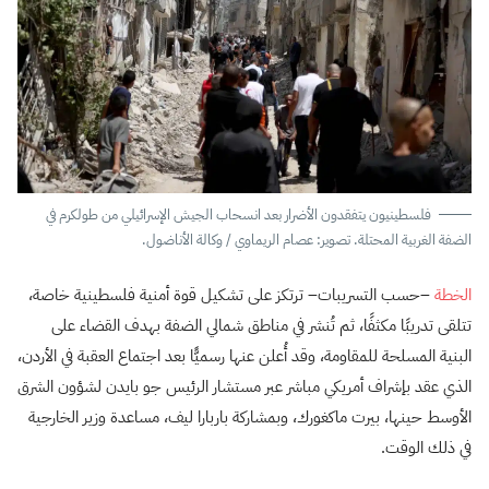
فلسطينيون يتفقدون الأضرار بعد انسحاب الجيش الإسرائيلي من طولكرم في
الضفة الغربية المحتلة. تصوير: عصام الريماوي / وكالة الأناضول.
الخطة
–حسب التسريبات– ترتكز على تشكيل قوة أمنية فلسطينية خاصة،
تتلقى تدريبًا مكثفًا، ثم تُنشر في مناطق شمالي الضفة بهدف القضاء على
البنية المسلحة للمقاومة، وقد أُعلن عنها رسميًّا بعد اجتماع العقبة في الأردن،
الذي عقد بإشراف أمريكي مباشر عبر مستشار الرئيس جو بايدن لشؤون الشرق
الأوسط حينها، بيرت ماكغورك، وبمشاركة باربارا ليف، مساعدة وزير الخارجية
في ذلك الوقت.