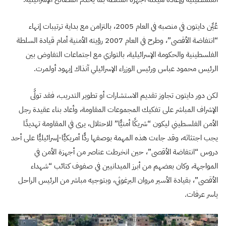
عُيِّن دايتون في منصبه في العام 2005، بالتزامن مع بداية ترتيبات إنهاء
“انتفاضة الأقصى”، وطرح في العام 2007 رؤيته الأمنية أمام قيادة السلطة
الفلسطينية والحكومة الإسرائيلية، بالتوازي مع اجتماعات التفاوض بين
الرئيس محمود عباس ورئيس الوزراء الإسرائيلي آنذاك إيهود أولمرت.
لكن دور دايتون تجاوز تقديم الاستشارات أو تطوير التدريب، فقد تولَّى
الإشراف المباشر على تفكيك المجموعات المقاومة، وأعاد بناء عقيدة رجل
الأمن الفلسطيني ليكون “شريكًا أمنيًّا” للاحتلال، يرى في المقاومة تهديدًا
يجب اجتثاثه، وقد جاءت هذه المهمة بوصفها ردًّا أمريكيًّا-إسرائيليًّا على أحد
دروس “انتفاضة الأقصى”، حين انخرطت عناصر من أجهزة الأمن في
المواجهة، وكان بعضهم من أبرز الميدانيين في صفوف كتائب “شهداء
الأقصى”، بقيادة الأسير مروان البرغوثي، وبتوجيه مباشر من الرئيس الراحل
ياسر عرفات.