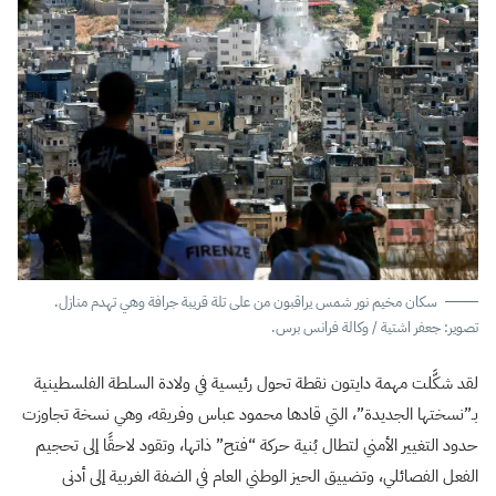
سكان مخيم نور شمس يراقبون من على تلة قريبة جرافة وهي تهدم منازل.
تصوير: جعفر اشتية / وكالة فرانس برس.
لقد شكَّلت مهمة دايتون نقطة تحول رئيسية في ولادة السلطة الفلسطينية
بـ”نسختها الجديدة”، التي قادها محمود عباس وفريقه، وهي نسخة تجاوزت
حدود التغيير الأمني لتطال بُنية حركة “فتح” ذاتها، وتقود لاحقًا إلى تحجيم
الفعل الفصائلي، وتضييق الحيز الوطني العام في الضفة الغربية إلى أدنى