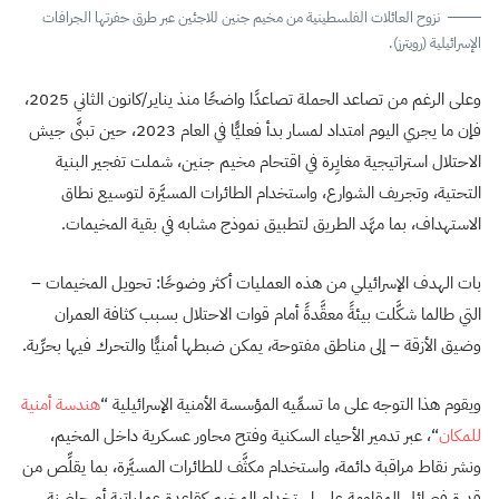
نزوح العائلات الفلسطينية من مخيم جنين للاجئين عبر طرق حفرتها الجرافات
الإسرائيلية (رويترز).
وعلى الرغم من تصاعد الحملة تصاعدًا واضحًا منذ يناير/كانون الثاني 2025،
فإن ما يجري اليوم امتداد لمسار بدأ فعليًّا في العام 2023، حين تبنَّى جيش
الاحتلال استراتيجية مغايِرة في اقتحام مخيم جنين، شملت تفجير البنية
التحتية، وتجريف الشوارع، واستخدام الطائرات المسيَّرة لتوسيع نطاق
الاستهداف، بما مهَّد الطريق لتطبيق نموذج مشابه في بقية المخيمات.
بات الهدف الإسرائيلي من هذه العمليات أكثر وضوحًا: تحويل المخيمات –
التي طالما شكَّلت بيئةً معقَّدةً أمام قوات الاحتلال بسبب كثافة العمران
وضيق الأزقة – إلى مناطق مفتوحة، يمكن ضبطها أمنيًّا والتحرك فيها بحرِّية.
ويقوم هذا التوجه على ما تسمِّيه المؤسسة الأمنية الإسرائيلية “
هندسة أمنية
للمكان
“، عبر تدمير الأحياء السكنية وفتح محاور عسكرية داخل المخيم،
ونشر نقاط مراقبة دائمة، واستخدام مكثَّف للطائرات المسيَّرة، بما يقلِّص من
قدرة فصائل المقاومة على استخدام المخيم كقاعدة عملياتية أو حاضنة