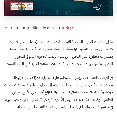
Bu rapor şu dilde de mevcut
Türkçe
ما إن اندلعت الحرب الروسية الأوكرانية عام 2022، حتى عاد البحر الأسود
يتربع على خارطة الجيوستراتيجية العالمية، حين شنت أوكرانيا عدة هجمات
بمسيرات متطورة على البحرية الروسية، بهدف تحجيم التفوق البحري
الروسي وكسر جزءٍ من حصاره عبر إغراق بعض سفنه الحربية في البحر الأسود
في الوقت ذاته، سعت روسيا للسيطرة عليه باعتباره ممرًا ملاحيًا مرتبطًا
بصادرات الغذاء والحبوب، ما حول حدوده إلى خطوطٍ ملتهبة، سارعت جهات
دولية وأممية للتوسط بإطفائها، بعدما ترك النزاع آثاره على الأمن الغذائي
العالمي، وكشف مكانة هامة للبحر الأسود لا يمكن تجاهلها، على صعيد دوره
في تدفق الطاقة والسلع والغذاء، واستمرار عجلة الاقتصاد في محيطه.