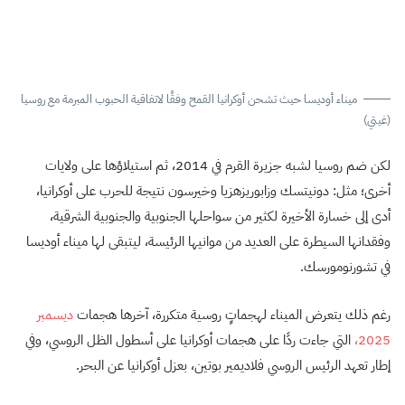
ميناء أوديسا حيث تشحن أوكرانيا القمح وفقًا لاتفاقية الحبوب المبرمة مع روسيا
(غيتي)
لكن ضم روسيا لشبه جزيرة القرم في 2014، ثم استيلاؤها على ولايات
أخرى؛ مثل: دونيتسك وزابوريزهزيا وخيرسون نتيجة للحرب على أوكرانيا،
أدى إلى خسارة الأخيرة لكثير من سواحلها الجنوبية والجنوبية الشرقية،
وفقدانها السيطرة على العديد من موانيها الرئيسة، ليتبقى لها ميناء أوديسا
في تشورنومورسك.
رغم ذلك يتعرض الميناء لهجماتٍ روسية متكررة، آخرها هجمات
ديسمبر
2025،
التي جاءت ردًا على هجمات أوكرانيا على أسطول الظل الروسي، وفي
إطار تعهد الرئيس الروسي فلاديمير بوتين، بعزل أوكرانيا عن البحر.