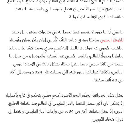
مصغرًا للنظام الناشئ للتعددية القطبية في العالم”، إذ إنه يندمج تدريجيًا مع
الجزء الشرقي من البحر الأبيض في فضاءٍ جيوسياسي واحد تتشابك فيه
منافسات القوى الإقليمية والدولية.
ما يعني أن ما دوره لا ينحسر فيما يحيط به من متغيرات مباشرة، بل يمتد
للقوقاز الجنوبي
ساحبًا معه في دوامه التأثير كُلًا من إيران وأذربيجان وأرمينا،
وللقلب الأوروبي عبر مولدوفا بالنظر إليه كممرٍ بحريٍ وحيد لإوكرانيا ورومانيا
وبلغاريا وصولًا للعالم، وللبحر الأبيض عبر البسفور والدردنيل، من خلال ما
يضخه من ثلاثة ملايين برميل نفطٍ يوميًا، تشكل 3% من الإمداد اليومي
العالمي، وكثافة عمليات العبور فيه، التي وصلت عام 2024 وحده إلى أكثر
من 40 ألف سفينة.
بمثل هذه الجغرافيا، يحضُر البحر الأسود، كبحرٍ مغلقٍ يتحكم في قارةٍ بأكملها،
إذ يُشكل ثاني أكبر مصدر للنفط والغاز الطبيعي في العالم بعد منطقة الخليج
العربي، إذ تمثل منطقته أكثر من 34% من واردات الغاز الطبيعي والنفط إلى
دول الاتحاد الأوروبي.