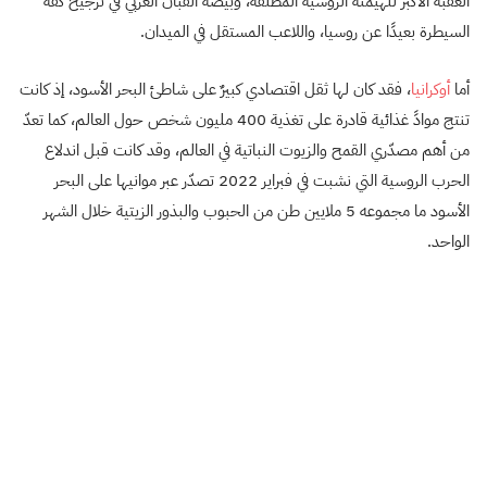
العقبة الأكبر للهيمنة الروسية المطلقة، وبيضة القبان الغربي في ترجيح كفة
السيطرة بعيدًا عن روسيا، واللاعب المستقل في الميدان.
أما
أوكرانيا
، فقد كان لها ثقل اقتصادي كبيرٌ على شاطئ البحر الأسود، إذ كانت
تنتج موادً غذائية قادرة على تغذية 400 مليون شخص حول العالم، كما تعدّ
من أهم مصدّري القمح والزيوت النباتية في العالم، وقد كانت قبل اندلاع
الحرب الروسية التي نشبت في فبراير 2022 تصدّر عبر موانيها على البحر
الأسود ما مجموعه 5 ملايين طن من الحبوب والبذور الزيتية خلال الشهر
الواحد.