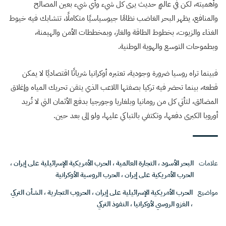
وأهميته، لكن في عالمٍ حديث يرى كل شيء وأي شيء بعين المصالح
والمنافع، يظهر البحر الغاضب نظامًا جيوسياسيًا متكاملًا، تتشابك فيه خيوط
الغذاء والزيوت، بخطوط الطاقة والغاز، وبمخططات الأمن والهيمنة،
وبطموحات التوسع والهوية الوطنية.
فبينما تراه روسيا ضرورة وجودية، تعتبره أوكرانيا شريانًا اقتصاديًا لا يمكن
قطعه، بينما تحضر فيه تركيا بصفتها اللاعب الذي يتقن تحريك المياه وإغلاق
المضائق، لتأتي كل من رومانيا وبلغاريا وجورجيا بدفع الأثمان التي لا تُريد
أوروبا الكبرى دفعها، وتكتفي بالتباكي عليها، ولو إلى بعد حين.
علامات
البحر الأسود
،
التجارة العالمية
،
الحرب الأمريكية الإسرائيلية على إيران
،
الحرب الأمريكية على إيران
،
الحرب الروسية الأوكرانية
مواضيع
الحرب الأمريكية الإسرائيلية على إيران
،
الحروب التجارية
،
الشأن التركي
،
الغزو الروسي لأوكرانيا
،
النفوذ التركي