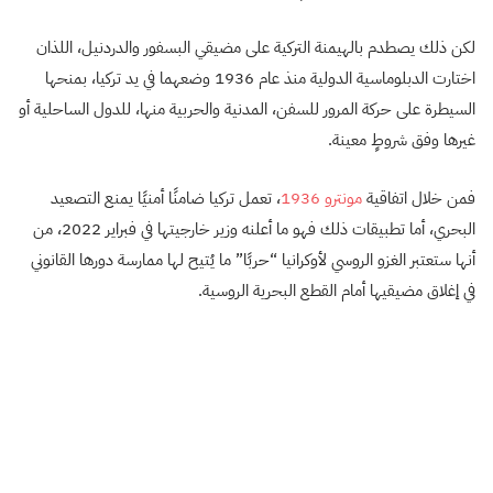
لكن ذلك يصطدم بالهيمنة التركية على مضيقي البسفور والدردنيل، اللذان
اختارت الدبلوماسية الدولية منذ عام 1936 وضعهما في يد تركيا، بمنحها
السيطرة على حركة المرور للسفن، المدنية والحربية منها، للدول الساحلية أو
غيرها وفق شروطٍ معينة.
فمن خلال اتفاقية
مونترو 1936
، تعمل تركيا ضامنًا أمنيًا يمنع التصعيد
البحري، أما تطبيقات ذلك فهو ما أعلنه وزير خارجيتها في فبراير 2022، من
أنها ستعتبر الغزو الروسي لأوكرانيا “حربًا” ما يُتيح لها ممارسة دورها القانوني
في إغلاق مضيقيها أمام القطع البحرية الروسية.