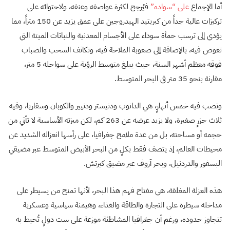
أما الإجماع
على “سواده”
فيُرجح لكثرة عواصفه وعنفه، ولاحتوائه على
تركيزات عالية جداً من كبريتيد الهيدروجين على عمق يزيد عن 150 متراً، مما
يؤدي إلى ترسب حمأة سوداء على الأجسام المعدنية والنباتات الميتة التي
تغوص فيه، بالإضافة إلى صعوبة الملاحة فيه، وتكاثف السحب والضباب
فوقه معظم أشهر السنة، حيث يبلغ متوسط الرؤية على سواحله 5 متر،
مقارنة بنحو 35 متر في البحر المتوسط.
وتصب فيه خمس أنهارٍ، هي الدانوب ودنيستر ودنيير والكوبان وسقاريا، وفيه
ثلاث جزرٍ صغيرة، ولا يزيد عرضه عن 263 كم، لكن ميزته الأساسية لا تأتي من
حجمه أو مساحته، بل من عدة ملامح جغرافيا، على رأسها انعزاله الشديد عن
محيطات العالم، إذ يتصف فقط بكلٍ من البحر الأبيض المتوسط عبر مضيقي
البسفور والدردنيل، وبحر آزوف عبر مضيق كيرتش.
هذه العزلة المغلقة، هي مفتاح فهم هذا البحر، لأنها تمنح من يسيطر على
مداخله سيطرة على التجارة والطاقة والغذاء، وهيمنة سياسية وعسكرية
تتجاوز حدوده، ورغم أن جغرافيا المشاطئة موزعة على ست دولٍ تُحيط به