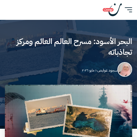
البحر الأسود: مسرح العالم العائم ومركز
تجاذباته
سجود عوايص
١٠ مايو ٢٠٢٦