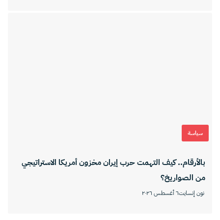
سياسة
بالأرقام.. كيف التهمت حرب إيران مخزون أمريكا الاستراتيجي
من الصواريخ؟
نون إنسايت
٦ أغسطس ٢٠٢٦