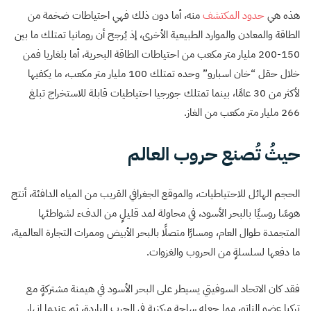
هذه هي
حدود المكتشف
منه، أما دون ذلك فهي احتياطات ضخمة من
الطاقة والمعادن والموارد الطبيعية الأخرى، إذ يُرجح أن رومانيا تمتلك ما بين
150-200 مليار متر مكعب من احتياطات الطاقة البحرية، أما بلغاريا فمن
خلال حقل “خان اسبارو” وحده تمتلك 100 مليار متر مكعب، ما يكفيها
لأكثر من 30 عامًا، بينما تمتلك جورجيا احتياطيات قابلة للاستخراج تبلغ
266 مليار متر مكعب من الغاز.
حيثُ تُصنع حروب العالم
الحجم الهائل للاحتياطيات، والموقع الجغرافي القريب من المياه الدافئة، أنتج
هوسًا روسيًا بالبحر الأسود، في محاولة لمد قليلٍ من الدفء لشواطئها
المتجمدة طوال العام، ومسارًا متصلًا بالبحر الأبيض وممرات التجارة العالمية،
ما دفعها لسلسلةٍ من الحروب والغزوات.
فقد كان الاتحاد السوفيتي يسيطر على البحر الأسود في هيمنة مشتركةٍ مع
تركيا عضو الناتو، مما جعله ساحة مركزية في الحرب الباردة، ثم عندما انهار