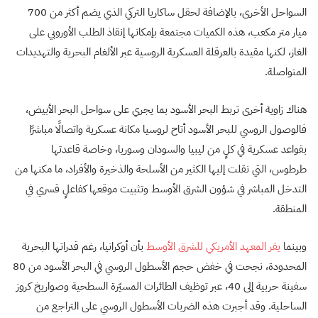
السواحل الأخرى، بالإضافة لحقل ساكاريا التركي الذي يضم أكثر من 700
ميار متر مكعب، هذه الكميات مجتمعة بإمكانها إنقاذ الطلب الأوروبي على
الغاز، لكنها مقيدة بالعرقلة العسكرية الروسية عبر الألغام البحرية والتهديدات
المتواصلة.
هناك زاوية أخرى تربط البحر الأسود بما يجري على سواحل البحر الأبيض،
فالوصول الروسي للبحر الأسود أتاح لروسيا مكانة عسكرية واتصالًا مباشرًا
بقواعد عسكرية في كلٍ من ليبيا والسودان وسوريا، وخاصة قاعدتها
طرطوس، التي نقلت إليها الكثير من الأسلحة والذخيرة والأفراد، ما مكنها من
التدخل المباشر في شؤون الشرق الأوسط وتثبيت موقعها كفاعلٍ قسري في
المنطقة.
وبينما
يقر المعهد الأمريكي للشرق الأوسط
بأن أوكرانيا، رغم قدراتها البحرية
المحدودة، نجحت في خفض حجم الأسطول الروسي في البحر الأسود من 80
سفينة حربية إلى 40، عبر توظيف الطائرات المسيّرة السطحية وصواريخ كروز
الساحلية. وقد أجبرت هذه الضربات الأسطول الروسي على التراجع من