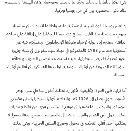
هي؛ تركيا وبلغاريا ورومانيا وأوكرانيا وروسيا وجورجيا، إلا أن الهيمنة والسيطرة
تكاد تكون محصورة بين كلٍ من روسيا وتركيا.
إذ تعتبر روسيا القوة المهيمنة عسكريًا عليه، ولطالما انخرطت في سلسلة
حروبٍ متواصلة منذ القرن السابع عشر سعيًا للحفاظ على إطلالة على مياهه
الدافئة، معتبرة إياه بوابةً لإحياء نفوذها الإمبراطوري، ومتمركزة فيه عبر
أسطولها منذ عام 1783 (المتموقع في ميناء سيفاستوبول في شبه جزيرة
القرم تحديدًا) لفرض سيطرتها، حيث تستخدمه لتصدير الحبوب والطاقة
-حتى تلك المنهوبة من أوكرانيا-، ولتعزيز تواجدها العسكري في أقاليم أوكرانيا
المحتلة.
أما تركيا، فهي القوة الإقليمية الأكبر، إذ تمتلك أطول ساحلٍ على البحر
الأسود، بطولٍ يصل إلى 1326 كم، وتتعاظم قوتها بسيطرتها على مضيقي
البوسفور والدردنيل، ما يضعها في موقعٍ استراتيجي قوي عن تقاطع ممرات
النقل الدولي بين الشرق والغرب والشمال والجنوب، ويمنحها ورقة ضغطٍ لا
يمتلكها أحد، أقلها التحكم في دخول وخروج السفن الحربية، وهي بذلك