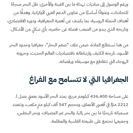
ورغم الوصول إلى مبادرات تهدئة ما بين الفينة والأخرى، ظل البحر مسرحًا
للتجاذبات، وعنوانًا أساسيًا من عناوين الدعم الغربي لأوكرانيا، وهدفًا من
أهداف الحملة الروسية، بما يكشف عن أهمية الجغرافية، ودوره الاقتصادي،
وتاريخه الذي يبدو من الصعب فصله عن حاضره، بأي شكلٍ من الأشكال.
من هنا تستطلع المادة، ضمن ملف “صفير البحار”، جغرافيا وحدود البحر
الأسود، تاريخه الكثيف وارتباطاته باقتصاديات العالم الحديث، وحروبه
الهوجاء التي تتقاطع مع موسيقاه ورقصاته.
الجغرافيا التي لا تتسامح مع الفراغ
على مساحة 436,400 كيلومتر مربع، يمتد البحر الأسود بعمقٍ يصل لـ
2212 مترًا في أقصى الأعماق، وبحجم 547 ألف كيلو مترٍ مكعب، وتتعدد
مسمياته تاريخيًا ما بين بحر زالبا، والبحر غير المضياف، وبحر البنطس،
وجميعها تجتمع على طبيعته القاسية والمظلمة.