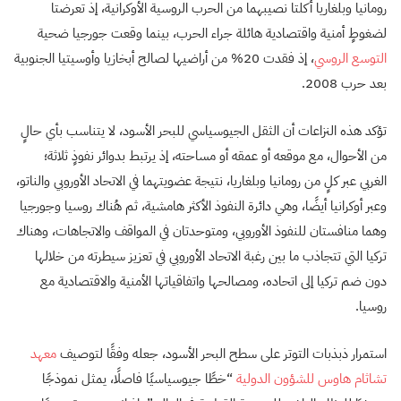
رومانيا وبلغاريا أكلتا نصيبهما من الحرب الروسية الأوكرانية، إذ تعرضتا
لضغوطٍ أمنية واقتصادية هائلة جراء الحرب، بينما وقعت جورجيا ضحية
التوسع الروسي
، إذ فقدت 20% من أراضيها لصالح أبخازيا وأوسيتيا الجنوبية
بعد حرب 2008.
تؤكد هذه النزاعات أن الثقل الجيوسياسي للبحر الأسود، لا يتناسب بأي حالٍ
من الأحوال، مع موقعه أو عمقه أو مساحته، إذ يرتبط بدوائر نفوذٍ ثلاثة؛
الغربي عبر كلٍ من رومانيا وبلغاريا، نتيجة عضويتهما في الاتحاد الأوروبي والناتو،
وعبر أوكرانيا أيضًا، وهي دائرة النفوذ الأكثر هامشية، ثم هُناك روسيا وجورجيا
وهما منافستان للنفوذ الأوروبي، ومتوحدتان في المواقف والاتجاهات، وهناك
تركيا التي تتجاذب ما بين رغبة الاتحاد الأوروبي في تعزيز سيطرته من خلالها
دون ضم تركيا إلى اتحاده، ومصالحها واتفاقياتها الأمنية والاقتصادية مع
روسيا.
استمرار ذبذبات التوتر على سطح البحر الأسود، جعله وفقًا لتوصيف
معهد
تشاثام هاوس للشؤون الدولية
“خطًا جيوسياسيًا فاصلًا، يمثل نموذجًا