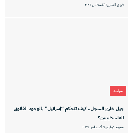
فريق التحرير
٦ أغسطس ٢٠٢٦
سياسة
جيل خارج السجل.. كيف تتحكم “إسرائيل” بالوجود القانوني
للفلسطينيين؟
سجود عوايص
٦ أغسطس ٢٠٢٦