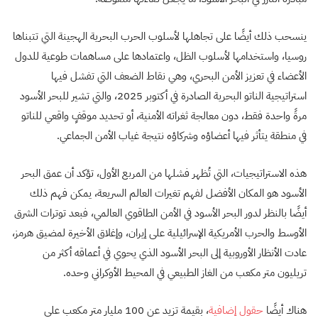
ينسحب ذلك أيضًا على تجاهلها لأسلوب الحرب البحرية الهجينة التي تتبناها
روسيا، واستخدامها لأسلوب الظل، واعتمادها على مساهمات طوعية للدول
الأعضاء في تعزيز الأمن البحري، وهي نقاط الضعف التي تفشل فيها
استراتيجية الناتو البحرية الصادرة في أكتوبر 2025، والتي تشير للبحر الأسود
مرةً واحدة فقط، دون معالجة ثغراته الأمنية، أو تحديد موقفٍ واقعي للناتو
في منطقة يتأثر فيها أعضاؤه وشركاؤه نتيجة غياب الأمن الجماعي.
هذه الاستراتيجيات، التي تُظهر فشلها من المربع الأول، تؤكد أن عمق البحر
الأسود هو المكان الأفضل لفهم تغيرات العالم السريعة، يمكن فهم ذلك
أيضًا بالنظر لدور البحر الأسود في الأمن الطاقوي العالمي، فبعد توترات الشرق
الأوسط والحرب الأمريكية الإسرائيلية على إيران، وإغلاق الأخيرة لمضيق هرمز،
عادت الأنظار الأوروبية إلى البحر الأسود الذي يحوي في أعماقه أكثر من
تريليون متر مكعب من الغاز الطبيعي في المحيط الأوكراني وحده.
هناك أيضًا
حقول إضافية
، بقيمة تزيد عن 100 مليار متر مكعب على