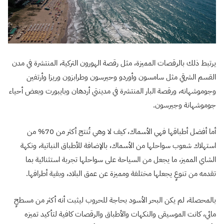
يرتبط ذلك بالرقصات المميزة، مثل رقصة الهورون التركية، المنتشرة في مدن
القسم الشرقي مثل سامسون وأوردو وحيرسون وطرابزون وريزا وأرتفين
وجوموشهانه، ورقصة البار المنتشرة في مدينتي أردهان وبايبورت وبعض أحياء
جوموشهانة وجيرسون.
أما أفضل أطباقها فهي الأسماك، كيف لا وهي تُنتج أكثر من 70% من
استهلاك شعوب سواحلها من الأسماك، بالإضافة للأطباق النباتية، ونكهة
الشاي المميز، ما يجعل من السياحة على سواحلها تجربة استثنائية بما
تقدمه من تنوعٍ يجعلها مختلفة ومميزة عن عمق البلاد، وبقية أطرافها.
بالمحصلة، لم يكن البحر الأسود بحاجة للحروب ليثبت أنه أكثر من مسطحٍ
مائي، كانت الموسيقى والنكهات والأطباق والرقصات كافية لتأكيد تميزه