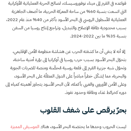
قواعده في القرم إلى ميناء نوفوروسيسك، لصالح الحرية العملياتية الأوكرانية
التي اتسعت بنسبة 60% من ساحة المعركة الحربية، ما أضعف الجاهزية
العملياتية للأسطول الروسي في البحر الأسود بأكثر من 40% منذ عام 2022،
بسبب محدودية طاقة الإصلاح والتبديل، وتراجع إنتاج روسيا من السفن
بنسبة 35% ما بين 2022-2024.
إلا أنه لا ينفي أن ما كشفته
الحرب عن هشاشة منظومة الأمن الإقليمي،
بتحوّل البحر الأسود بسبب حرب روسيا في أوكرانيا إلى بؤرة أمنية ساخنة،
وتحوّل شبه جزيرة القرم إلى قلعة روسية مُحصَّنة ومنصة للضربات الجوية
والبحرية، مما يُشكّل خطراً مباشراً على الدول المطلّة على البحر الأسود،
وعلى الأمن الأوروبي والغربي بأكمله، لأن البحر الأسود يتجاوز أهميته كمياه إلى
دوره كخرائط غذاء وطاقة وحدود نفوذ.
بحرٌ يرقص على شغف القلوب
ليست الحروب وحدها ما يحتضنه البحر الأسود، هناك
الموسيقى المميزة