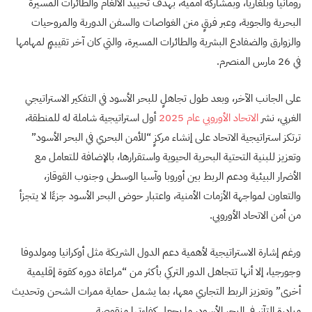
رومانيا وبلغاريا، وبمشاركة أممية، بهدف تحييد الألغام والطائرات المسيرة
البحرية والجوية، وعبر فرقٍ منن الغواصات والسفن الدورية والمروحيات
والزوارق والضفادع البشرية والطائرات المسيرة، والتي كان آخر تقييمٍ لمهامها
في 26 مارس المنصرم.
على الجانب الآخر، وبعد طول تجاهلٍ للبحر الأسود في التفكير الاستراتيجي
الغربي، نشر
الاتحاد الأوروبي عام 2025
أول استراتيجية شاملة له للمنطقة،
ترتكز استراتيجية الاتحاد على إنشاء مركزٍ “للأمن البحري في البحر الأسود”
وتعزيز للبنية التحتية البحرية الحيوية واستقرارها، بالإضافة للتعامل مع
الأضرار البيئية ودعم الربط بين أوروبا وآسيا الوسطى وجنوب القوقاز،
والتعاون لمواجهة الأزمات الأمنية، واعتبار حوض البحر الأسود جزءًا لا يتجزأ
من أمن الاتحاد الأوروبي.
ورغم إشارة الاستراتيجية لأهمية دعم الدول الشريكة مثل أوكرانيا ومولدوفا
وجورجيا، إلا أنها تتجاهل الدور التركي بأكثر من “مراعاة دوره كقوة إقليمية
أخرى” وتعزيز الربط التجاري معها، بما يشمل حماية ممرات الشحن وتحديث
مبادرة التآزر في البحر الأسود، ما يجعل كفاءتها منقوصة.