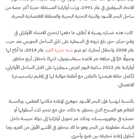
الاتحاد السوفيتي في عام 1991، ورثت أوكرانيا المستقلة حديثا أكبر حصة من
ساحل البحر الأسود والبنية التحتية البحرية والمنطقة الاقتصادية البحرية.
كانت هذه خسارة روسية لا تُطاق، ما دفعها لتحدي الامتداد الأوكراني في
وقتٍ مبكر، حتى بلغ ذروته في السيطرة على ثلثي الساحل الجورجي بعد حرب
عام 2008 واحتلال أبخازيا، ثم ضم
شبه جزيرة القرم
عام 2014، ما أتاح لها
وصولًا حُرًا إلى مياهه عبر قاعدة سيفاستوبول، انتهاءً باحتلال أربع مناطق
أوكرانية عام 2022 ساعية اليوم لفرض سيطرتها على كامل الساحل الأوكراني،
لتُكمل حلقة هيمنتها بالتزامن مع أنظمة موالية لها في إقليم ترانسنيستريا
الانفصالي.
بالنسبة لروسيا فإن البحر الأسود جوهري لإعادة مكانتها العظمى، وبالنسبة
للعالم هو المسرح الذي يتحقق به ذلك، حتى مع تدمير ثلث أسطولها أو
حصاره في نوفوروسيسك، وذلك عبر تحويل أوكرانيا إلى دولة حبيسة داخل
اليابسة، مقطوعة عن البحر وهو ما كاد يتحقق في الأشهر الأولى من الغزو، وما
تُحاول إعادة تحقيقه بين فترةٍ وأخرى.