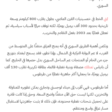
السوري.
بُني
الخط في خمسينيات القرن الماضي، بطول يقارب 800 كيلومتر وسعة
تاريخية بحدود 300 ألف برميل يوميًا، لكنه توقف مرارًا لأسباب سياسية، ثم
تعطل فعليًا بعد 2003 بفعل التقادم والتخريب.
وتكمن أهمية الطريق السوري في أنه يمنح العراق منفذًا على المتوسط من
الغرب، لا عبر البوابة التركية في الشمال. وإذا تطور، فقد يسمح لبغداد بتوزيع
جزء من الخام أو المنتجات عبر الساحل السوري بدل حصرها في الخليج. كما
أن بانياس
تمتلك
مصفاة وبنية نفطية قائمة، بطاقة تكريرية تقارب 130 ألف
برميل يوميًا، ما يجعلها أكثر جاهزية نفطيًا من طرطوس.
أما طرطوس، فهي أقرب إلى ميناء لوجستي وتجاري يمكن تطويره للمناولة
والتخزين، لكنها ليست حتى الآن منفذًا واضح السعة. وحتى إذا كانت قادرة
على تحميل شحنات نفطية محدودة، فإن ذلك لا يثبت جاهزيتها لاستقبال
مسار عراقي واسع ومنتظم.