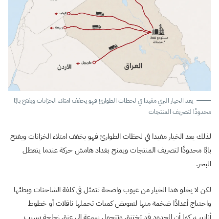
يعد الخيار البري مفيدا في لحظات الطوارئ فهو يخفف امتلاء الخزانات ويفتح بابًا
محدودًا لتصريف المنتجات
لذلك يعد الخيار مفيدا في لحظات الطوارئ فهو يخفف امتلاء الخزانات ويفتح
بابًا محدودًا لتصريف المنتجات ويمنح بغداد هامش حركة عندما يتعطل
البحر.
لكن لا يخلو هذا الخيار من عيوب واضحة تتمثل في كلفة الشاحنات وبطئها
واحتياج أعدادًا ضخمة منها لتعويض كميات تحملها ناقلات أو خطوط
أنابيب، كما أن الحدود قد تختنق وتتحول بسرعة إلى عنق زجاجة بسبب