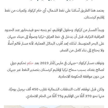
يعتمد هذا الطريق أساسًا على نفط الشمال، أي خام كركوك وكميات من نفط
إقليم كردستان.
ويبدأ المسار من كركوك وحقول الإقليم، ثم يتجه نحو فيشخابور عند الحدود
العراقية التركية، قبل أن يدخل في خط العراق–تركيا وصولًا إلى ميناء جيهان
على البحر المتوسط. لذلك يُعد أقرب البدائل العملية، لأنه مسار قائم أصلًا
ولا يحتاج إلى بناء كامل من الصفر.
وتوقف مسار كركوك–جيهان في مارس/آذار 2023 بعد
حكم
تحكيم دولي
لصالح بغداد، بسبب سماح تركيا لإقليم كردستان بتصدير النفط عبر جيهان
من دون موافقة الحكومة الاتحادية.
ولكن قبل توقفه، كانت التدفقات الشمالية تقارب 450 ألف برميل يوميًا،
منها نحو 370 ألفًا من الإقليم و75 ألفًا من الخام الاتحادي.