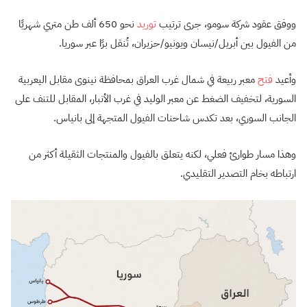
ووفق عقود شركة سومو، جرى ترتيب
توريد
نحو 650 ألف طن متري شهريًا
من الفيول بين أبريل/نيسان ويونيو/حزيران، تُنقل برًا عبر سوريا.
وأعيد
فتح
معبر ربيعة في شمال غرب العراق بمحافظة نينوى مقابل اليعربية
السورية، لتخفيف الضغط عن معبر الوليد في غرب الأنبار، المقابل للتنف على
الجانب السوري، بعد تكدس شاحنات الفيول المتجهة إلى بانياس.
وهذا مسار طوارئ فعلي، لكنه يتعلق بالفيول والمنتجات الثقيلة أكثر من
ارتباطه بخام التصدير التقليدي.