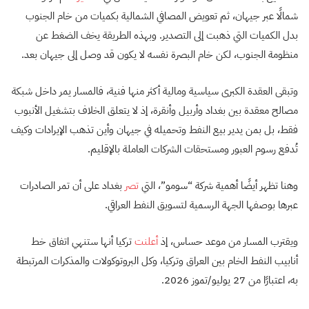
شمالًا عبر جيهان، ثم تعويض المصافي الشمالية بكميات من خام الجنوب
بدل الكميات التي ذهبت إلى التصدير. وبهذه الطريقة يخف الضغط عن
منظومة الجنوب، لكن خام البصرة نفسه لا يكون قد وصل إلى جيهان بعد.
وتبقى العقدة الكبرى سياسية ومالية أكثر منها فنية، فالمسار يمر داخل شبكة
مصالح معقدة بين بغداد وأربيل وأنقرة، إذ لا يتعلق الخلاف بتشغيل الأنبوب
فقط، بل بمن يدير بيع النفط وتحميله في جيهان وأين تذهب الإيرادات وكيف
تُدفع رسوم العبور ومستحقات الشركات العاملة بالإقليم.
وهنا تظهر أيضًا أهمية شركة “سومو”، التي
تصر
بغداد على أن تمر الصادرات
عبرها بوصفها الجهة الرسمية لتسويق النفط العراقي.
ويقترب المسار من موعد حساس، إذ
أعلنت
تركيا أنها ستنهي اتفاق خط
أنابيب النفط الخام بين العراق وتركيا، وكل البروتوكولات والمذكرات المرتبطة
به، اعتبارًا من 27 يوليو/تموز 2026.