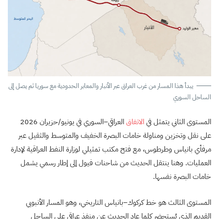
يبدأ هذا المسار من غرب العراق عبر الأنبار والمعابر الحدودية مع سوريا ثم يصل إلى
الساحل السوري
المستوى الثاني يتمثل في
الاتفاق
العراقي–السوري في يونيو/حزيران 2026
على نقل وتخزين ومناولة خامات البصرة الخفيف والمتوسط والثقيل عبر
مرفأي بانياس وطرطوس، مع فتح مكتب تمثيلي لوزارة النفط العراقية لإدارة
العمليات. وهنا ينتقل الحديث من شاحنات فيول إلى إطار رسمي يشمل
خامات البصرة نفسها.
المستوى الثالث هو خط كركوك–بانياس التاريخي، وهو المسار الأنبوبي
القديم الذي يُستحضر كلما عاد الحديث عن منفذ عراقي على الساحل