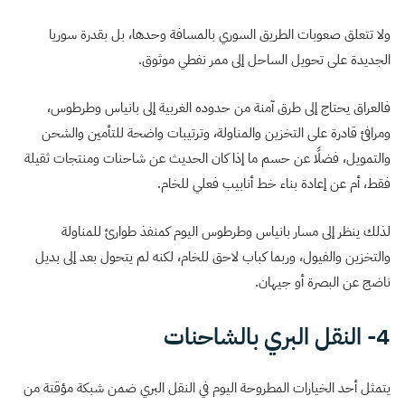
ولا تتعلق صعوبات الطريق السوري بالمسافة وحدها، بل بقدرة سوريا
الجديدة على تحويل الساحل إلى ممر نفطي موثوق.
فالعراق يحتاج إلى طرق آمنة من حدوده الغربية إلى بانياس وطرطوس،
ومرافئ قادرة على التخزين والمناولة، وترتيبات واضحة للتأمين والشحن
والتمويل، فضلًا عن حسم ما إذا كان الحديث عن شاحنات ومنتجات ثقيلة
فقط، أم عن إعادة بناء خط أنابيب فعلي للخام.
لذلك ينظر إلى مسار بانياس وطرطوس اليوم كمنفذ طوارئ للمناولة
والتخزين والفيول، وربما كباب لاحق للخام، لكنه لم يتحول بعد إلى بديل
ناضج عن البصرة أو جيهان.
4- النقل البري بالشاحنات
يتمثل أحد الخيارات المطروحة اليوم في النقل البري ضمن شبكة مؤقتة من