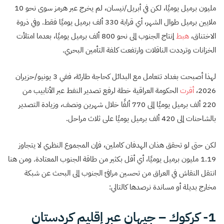
مليون برميل يوميًا، لكن في أبريل/نيسان، لم يخرج عبر هرمز سوى نحو 10
ملايين برميل طوال الشهر، أي قرابة 330 ألف برميل يوميًا فقط. وفي ذروة
الاختناق،
هبط
إنتاج الجنوب إلى نحو 800 ألف برميل يوميًا، بعدما امتلأت
الخزانات وترددت الناقلات وارتفعت كلفة التأمين البحري.
لهذا أصبحت بغداد تتعامل مع البدائل كحاجة طارئة، ففي 3 يونيو/حزيران
2026،
أقرت
الحكومة العراقية خطة لرفع تصدير النفط عبر الأنابيب من
220 ألف برميل يوميًا إلى 770 ألفًا خلال شهرين ونصف، وزيادة التصدير
بالشاحنات إلى 420 ألف برميل يوميًا على ثلاث مراحل.
لكن حتى لو تحقق هذان الهدفان كاملين، فإن المجموع النظري لا يتجاوز
1.19 مليون برميل يوميًا، أي أقل بكثير من طاقة الجنوب المعتادة. ومن هنا
انتقل النقاش في العراق من تحسين مرافئ الجنوب إلى البحث عن شبكة
مخارج بديلة أو مساندة نرصدها كالتالي:
1- كركوك – جيهان عبر إقليم كردستان