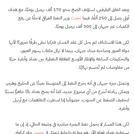
وبعد اتفاق الطرفين، استؤنف الضخ بنحو 170 ألف برميل يوميًا، مع هدف
أولي يصل إلى 250 ألفًا، فيما
تحدث
وزير النفط العراقي لاحقًا عن رفع
الكميات عبر جيهان إلى 500 ألف برميل يوميًا.
لكن هذا الاستئناف لم يحل كل عقد المسار، فتركيا تبقى طرفًا ضروريًا لأنها
دولة العبور وصاحبة ميناء جيهان، بينما لا تزال ملفات رسوم العبور،
والتحكيمات السابقة والإطار الأوسع للعلاقة النفطية بين بغداد وأنقرة جزءًا
من مفاوضات لم تُحسم نهائيًا.
وتتمثل ميزة جيهان في أنه يخرج النفط إلى المتوسط بعيدًا عن الخليج وهرمز،
ويمكن زيادته أسرع من أي مشروع جديد، كما أنه يمنح بغداد بابًا جاهزًا نسبيًا
لتخفيف الضغط عن الجنوب، خصوصًا إذا استقرت التفاهمات مع أربيل
وأنقرة.
لكن هذا المسار لا يحمل نفط البصرة مباشرة في وضعه الحالي، إذ إن ما
تستطيع بغداد فعله الآن هو موازنة داخلية تتمثل في
تصدير
خام كركوك