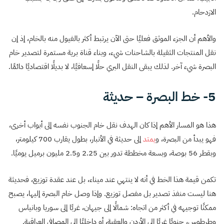
الازدحام.
والأهم أن الجزء الموثق فعليًا حتى الآن يرتبط أكثر بالفيول منه بالخام، إذ إن
نقل المنتجات الثقيلة بالشاحنات شيء، وبناء قناة برية مستمرة لتصدير خام
البصرة شيء آخر. لذلك يبقى النقل البري حلًا إسعافيًا، لا بديلًا اقتصاديًا دائمًا.
5- خط البصرة – حديثة
هذا هو المسار الأهم إذا كان الهدف نقل خام الجنوب نفسه إلى أبواب أخرى،
فهو يبدأ من البصرة، و
يمتد
إلى حديثة في الأنبار، بطول يقارب 700 كيلومتر،
وبقطر 56 بوصة، وبسعة مخططة تدور بين 2.25 و2.5 مليون برميل يوميًا.
تكمن قيمة هذا الخط في أنه لا ينتهي عند ميناء، بل عند عقدة توزيع، فحديثة
هنا ليست منفذ تصدير بل مفصل توزيع. وإذا وصل خام البصرة إليها، يصبح
ممكنًا توجيهه في أكثر من اتجاه: شمالًا إلى جيهان، غربًا إلى سوريا وبانياس
وطرطوس، جنوبًا غربًا إلى الأردن والعقبة، أو داخليًا إلى المصافي العراقية.