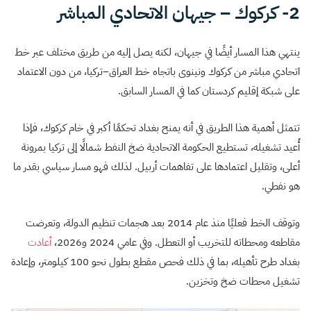
2- كركوك – جيهان الاتحادي المباشر
ينتهي هذا المسار أيضًا في جيهان، لكنه يصل إليه من طريق مختلف عبر خط
اتحادي مباشر من كركوك ونينوى باتجاه خط العراق–تركيا، من دون الاعتماد
على شبكة إقليم كردستان كما في المسار السابق.
تتمثل أهمية هذا الطريق في أنه يمنح بغداد تحكمًا أكبر في خام كركوك، فإذا
أُعيد تشغيله، تستطيع الحكومة الاتحادية ضخ النفط شمالًا إلى تركيا بمرونة
أعلى، وتقليل اعتمادها على تفاهمات أربيل. لذلك فهو مسار سياسي بقدر ما
هو نفطي.
وتوقف الخط فعليًا منذ عام 2014 بعد هجمات تنظيم الدولة، وتعرضت
مقاطعه ومحطاته للتخريب أو التعطل. وفي عامي 2024 و2026،
أعادت
بغداد طرح تأهيله، بما في ذلك فحص مقطع بطول نحو 100 كيلومتر، وإعادة
تشغيل محطات ضخ وتخزين.