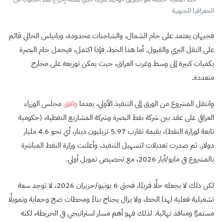
الجغرافيا الجنوبية
فجيهان يعتمد على خام الشمال، والشاحنات محدودة، وبانياس الحالي قائم
على النقل البري والفيول. أما هذا الخط، فإذا اكتمل، فيحمل خام البصرة
بكميات كبيرة إلى وسط وغرب العراق، حيث يمكن توزيعه على مخارج
متعددة.
وانتقل المشروع من الورق إلى التنفيذ الأولي، بعدما
وافق
مجلس الوزراء
العراقي على عقد بين شركة نفط البصرة وشركة المشاريع النفطية، (حكومية
تابعة لوزارة النفط)، بقيمة تقارب 5.97 تريليون دينار، أي نحو 4.6 مليار
دولار. ثم صدرت تعديلات لتسهيل التنفيذ، وأعلنت وزارة النفط المباشرة
بالمشروع في مايو/أيار 2026، مع تخصيص تمويل أولي.
لكن ذلك لا يجعله حلًا قريبًا، فحتى 6 يونيو/حزيران 2026، لا توجد سعة
تشغيلية فعلية لهذا الخط، ولا يزال يحتاج بناءً ومحطات ضخ وحماية وتمويلًا
مستمرًا ومنافذ نهائية. لذلك فهو أهم مسار استراتيجي في الخريطة، لكنه