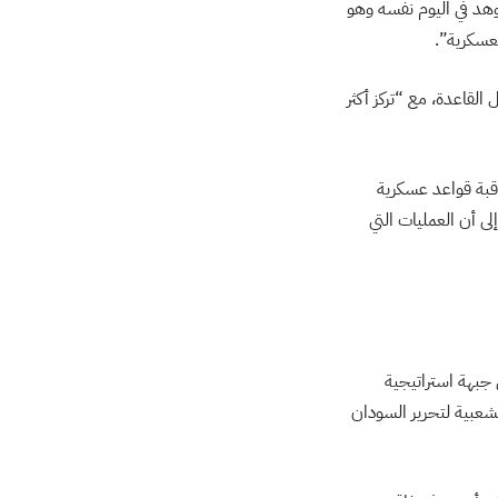
 و25 مركبة نقل أصغر حجمًا” شوهد في اليوم نفسه وهو
عسكرية”.
وية، و82 مركبة خفيفة مكدسة داخل القاعدة، مع “تركز أكثر
ترة المراقبة التي امتدت 54 يوما، تم أيضًا مراقبة قواعد عسكرية
ى أن العمليات التي
 جبهة استراتيجية
شعبية لتحرير السودان