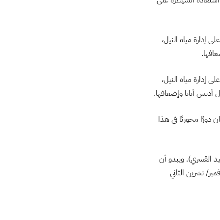
لى إدارة مياه النيل،
عافها.
لى إدارة مياه النيل،
 أديس أبابا وإضعافها.
دورًا محوريًا في هذا
د القسري). ويبدو أن
بر/ تشرين الثاني