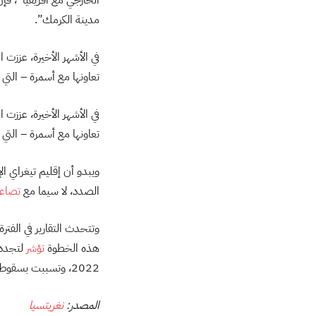
مدينة الكرمك”.
في الأشهر الأخيرة، عززت 
تعاونها مع أسمرة – التي
في الأشهر الأخيرة، عززت 
تعاونها مع أسمرة – الت
ويبدو أن إقليم تيغراي ال
الصدد، لا سيما مع
تصاعد
وتتحدث التقارير في الفترة
هذه الخطوة
تؤشر
لتجدد 
2022، وتسببت بسقوط ما بين 100 ألف و600 ألف قتيل، ونزوح مئات الآلاف.
المصدر:
نغريتسيا