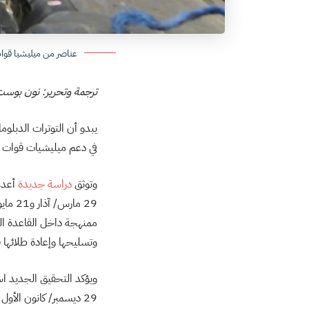
عناصر من ميليشيا قوا
ترجمة وتحرير: نون بوس
يبدو أن التوترات الدبلو
في دعم ميليشيات قوات ا
وتوثق
دراسة جديدة
أعده
29 ما
ممنهجة داخل القاعدة الع
وتسليحها وإعادة طلائها ق
ويؤكد التحقيق الجديد اس