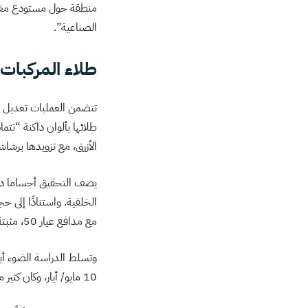
منطقة حول مستودع مغطى”
الصناعية”.
طلاء المركبات
تتضمن العمليات تعديل مر
طلائها بألوان داكنة “تت
الأزرق، مع تزويدها برشاش
يصف التحقيق أجساما داك
الخلفية. واستنادًا إلى 
مع مدافع عيار 50، مثبتة على المركبات المعدلة”.
10 مايو/ أيار، وكان كثير منها محملًا بمركبات مدنية فاتحة اللون.