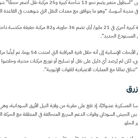
ويتحدث التحقيق أيضًا عن “أسطول متغير يضم نحو 13 شاحنة كبيرة
ي مدينة أسوسا، “وهو ما يتوافق مع معدات النقل التي شوهدت في القاعدة ال
كما يُشار إلى وصول شحنة كبيرة أخرى في 21 مايو/ أيار، تضم 36 حا
ويلفت الباحثون في مختبر الأبحاث الإنسانية إلى أنه خلال ف
بي، لكن لم يُرصد أي دليل على نقل أو تسليح أو توزيع مركبات مدنية، وخلصوا إل
افى تمامًا مع العمليات الاعتيادية للقوات الإثيوبية”.
زرق
ا العسكرية عشوائيًا، إذ تقع على مقربة من ولاية النيل الأزرق السودانية، وهي
بين الجيش السوداني وقوات الدعم السريع المتحالفة في المنطقة مع الحركة ال
 الحلو.