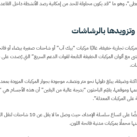
، وهو ما “قد يكون محاولة للحد من إمكانية رصد الأنشطة داخل القاعدة ع
 وتزويدها بالرشاشات
كبات تجارية خفيفة، غالبًا مركبات “بيك آب” أو شاحنات صغيرة بيضاء أو فاتحة
ماشى مع ألوان المركبات الخفيفة التابعة لقوات الدعم السريع” التي رُصدت على
ات.
نة وضيقة، يبلغ طولها نحو متر ونصف، موجودة بجوار المركبات المزودة بمعد
حجمها وموقعها، يقيّم الباحثون “بدرجة عالية من اليقين” أن هذه الأجسام هي 
وتسلط الدراسة الضوء أيضًا على اتساع سلسلة الإمدا