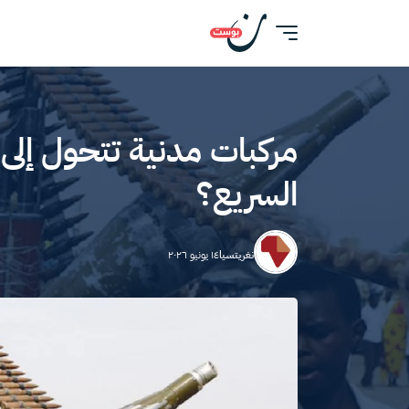
مركبات مدنية تتحول إل
السريع؟
نغريتسيا
١٤ يونيو ٢٠٢٦