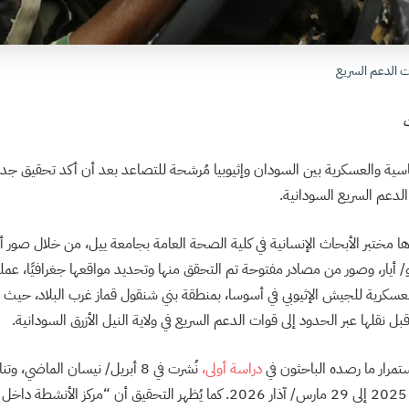
ت الدعم السريع
ت
ماسية والعسكرية بين السودان وإثيوبيا مُرشحة للتصاعد بعد أن أكد تحقيق جدي
لدعم السريع السودانية.
ا مختبر الأبحاث الإنسانية في كلية الصحة العامة بجامعة ييل، من خلال صور أق
رس/ آذار و21 مايو/ أيار، وصور من مصادر مفتوحة تم التحقق منها وتحديد مواقعها جغرافيًا، عم
سكرية للجيش الإثيوبي في أسوسا، بمنطقة بني شنقول قماز غرب البلاد، حيث 
بل نقلها عبر الحدود إلى قوات الدعم السريع في ولاية النيل الأزرق السودانية.
تمرار ما رصده الباحثون في
دراسة أولى،
نُشرت في 8 أبريل/ نيسان الماضي،
29 ديسمبر/ كانون الأول 2025 إلى 29 مارس/ آذار 2026. كما يُظهر التحقيق أن “مركز