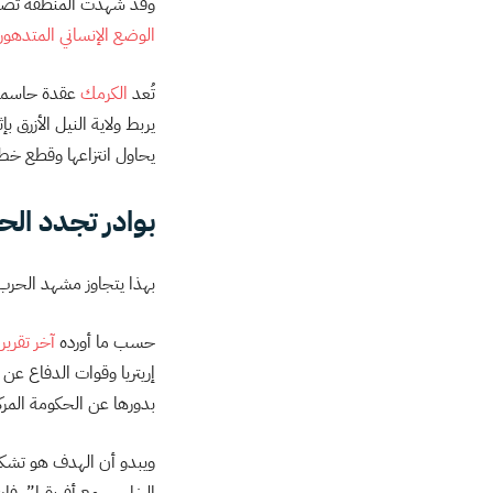
وقد شهدت المنطقة تصعيدً
الوضع الإنساني المتدهور
تُعد
الكرمك
عقدة حاسمة 
يربط ولاية النيل الأزرق
يحاول انتزاعها وقطع خط 
بوادر تجدد الحر
بهذا يتجاوز مشهد الحر
حسب ما أورده
آخر تقرير
إريتريا وقوات الدفاع ع
بدورها عن الحكومة المرك
ويبدو أن الهدف هو تشكي
الخارجي مع أفريقيا”، ف