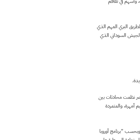
، وأسهم في تفاقم
ريق البري المهم الذي
 الجيش السوداني الذي
يدة.
مصر نظمت محادثات بين
م أمهرة، والمتمردة
بحسب “برنامج أوروبا
 استعادة السيطرة على