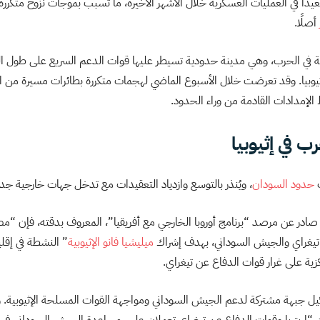
ا في العمليات العسكرية خلال الأشهر الأخيرة، ما تسبب بموجات نزوح متكررة
أصلًا.
في الحرب، وهي مدينة حدودية تسيطر عليها قوات الدعم السريع على طول الط
 بإثيوبيا. وقد تعرضت خلال الأسبوع الماضي لهجمات متكررة بطائرات مسيرة من
الإمدادات القادمة من وراء الحدود.
ب في إثيوبيا
ب
حدود السودان
، ويُنذر بالتوسع وازدياد التعقيدات مع تدخل جهات خارجية جد
صادر عن مرصد “برنامج أوروبا الخارجي مع أفريقيا”، المعروف بدقته، فإن “
ن تيغراي والجيش السوداني، بهدف إشراك
ميليشيا فانو الإثيوبية
” النشطة في إقلي
زية على غرار قوات الدفاع عن تيغراي.
ل جبهة مشتركة لدعم الجيش السوداني ومواجهة القوات المسلحة الإثيوبية. و
إن “إريتريا وقوات الدفاع عن تيغراي تعملان على مساعدة الجيش السوداني في