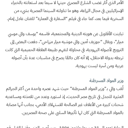
الأمر الذي أثار غضب الشارع المصري حينها لا سيما بعد استعانته بالخبراء
الإسرائيليين في مجال الزراعة، وهو ما تناولته السينما المصرية بشيء من
السخرية فيما بعد، كما جاء في فيلم “السفارة في العمارة” للفنان عادل إمام.
تباينت الأقاويل عن هويته الدينية والمجتمعية، فاسمه “يوسف والي موسي
ميزار”، ويقال “جوزيف أمين والي موشيه ميزار مزراحي”، دفعت البعض إلى
الترويج لأصوله اليهودية، في محاولة لتفهم طبيعة العلاقة الحميمية التي كانت
تربطه بدولة الاحتلال، إلا أنه كان دائمًا يصرح في مناسبات عدة بأن أصوله
عربية ومن أسرة ليست يهودية.
وزير المواد المسرطنة
لُقب والي بـ”وزير المواد المسرطنة” حيث شهد عصره واحدة من أكثر الجرائم
المثيرة للجدل في تاريخ مصر الحديث، إذ استورد وعدد من تلامذته ومساعديه
شحنات كبيرة من الأعلاف غير الصالحة للاستهلاك الأدمي، بجانب أنها مصابة
بالمواد المسرطنة التي كان لها تأثيرها السلبي على صحة المصريين.
البداية تعود إلى 31 من يوليو/تموز 1996، حين أصدر الوزير وقتها القرار رقم