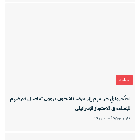
سياسة
احتُجزوا في طريقهم إلى غزة.. ناشطون يروون تفاصيل تعرضهم
للإساءة في الاحتجاز الإسرائيلي
كاثرين بورتر
٩ أغسطس ٢٠٢٦