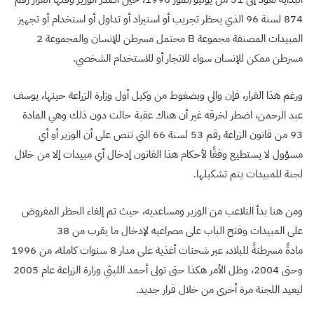
‏874‏ لسنة ‏96‏ الذي يحظر تجريب أو استيراد أو تداول أو استخدام أو تجهيز
مسرطن ممكن للإنسان سواء للاتجار أو للاستخدام الشخصي‏.
ورغم هذا القرار، فإن والي وبضغوط من وكيل أول وزارة الزراعة حينها، يوسف
عبد الرحمن، اضطر لخرقه غير أن هناك عقبة حالت دون ذلك وهي المادة
93 من قانون الزراعة رقم ‏53‏ لسنة ‏66‏ التي تنص على أن الوزير أو أي
مسؤول لا يستطيع وفقًا لأحكام هذا القانون إدخال أي مبيدات إلا من خلال
لجنة للمبيدات يتم تشكيلها.
ومن هنا بدأ التلاعب من الوزير ومساعديه، حيث تم إلغاء الحظر المفروض
على المبيدات وفتح الباب على مصراعيه لإدخال ما يقرب من 38
مادةً مسرطنةً للبلاد، عبر شحنات أغذية على مدار 8 سنوات كاملة، من 1996
وحتى 2004، وظل الأمر هكذا حتى تولى أحمد الليثي وزارة الزراعة عام 2005
ليعيد اللجنة مرة أخرى من خلال قرار جديد.