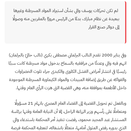
لم تكن تحركات يوسف والي بشأن استيراد المواد المسرطنة وغيرها
ببعيدة عن نظام مبارك، بدءًا من الرئيس مرورًا بالمقربين منه وصولًا
إلى دوائر صنع القرار
وفي يناير 2000 تقدم النائب البرلماني مصطفى بكري (نائب حاليّ بالبرلمان)
اتهم فيه والي وعددًا من مرافقيه بالسماح بدخول مواد مسرطنة كانت سببًا
رئيسيًا في انتشار أمراض الفشل الكلوى والكبدى جراء تلوث الخضراوات
والفواكه عن طريق إضافة المبيدات والمواد الكيماوية المسرطنة الموجودة
داخل الأطعمة بموافقة منه، وهي القضية التي هزت الرأي العام وقتها.
وبالفعل تم تحويل القضية إلى القضاء العام المصري باتهام 21 مسؤولًا
ومتعاملًا على رأسهم وزير الزراعة الراحل، إلا أن النيابة العامة وقتها برئاسة
المستشار عبد المجيد محمود، رفضت تنفيذ أمر المحكمة باستدعاء والي
الذي بدوره رفض المثول أمامها، متعللًا بانشغاله، لتعطيه المحكمة فرصة