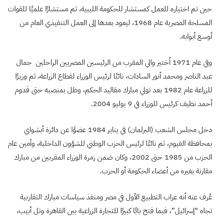
حين تم اختياره للعمل كمستشار للحكومة الليبية، ثم مستشارًا علميًا للقوات
المسلحة المصرية عام 1968، ليعود بعدها إلى العمل التنفيذي العام من
أوسع أبوابه.
وفي عام 1971 اُختير والي المقرب من الرئيسين المصريين الراحلين جمال
عبد الناصر ومحمد أنور السادات، نائبًا لرئيس الوزراء لقطاع الزراعة، ثم وزيرًا
للزراعة عام 1982 بعد تولي مبارك مقاليد الحكم، وظل بمنصبه حتى قدوم
أحمد نظيف كرئيس للوزراء في 9 يوليو 2004.
دخل مجلس الشعب (البرلمان) في يناير 1984 عضوًا عن دائرة أبشواي
بمحافظة الفيوم، ثم نائبًا لرئيس الحزب الوطني للشؤون الداخلية، وأمين عام
الحزب من 1985 حتى 2002، وكان ضمن زمرة الوزراء المقربين من مبارك
مقارنة بغيره من أعضاء الحكومة أو الحزب.
عُرف عنه أنه عراب التطبيع الأول في مصر ومنفذ سياسات مبارك التقاربية
تجاه “إسرائيل”، فيما فتح بابًا كبيرًا للتجارة الزراعية بين القاهرة وتل أبيب،