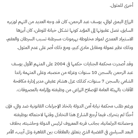
أخرى للمثول.
الزراع اليمنى لوالي، يوسف عبد الرحمن، كان قد وجه العديد من التهم لوزيره
السابق، تصل عقبوتها إلى المؤبد كونها تشكل خيانة للوطن، كان أبرزها
الاستيراد العمدي لمواد مخلوطة بهرمونات مسرطنة تسبب السرطان والعقم،
وذلك نظير عمولة ومقابل مادي كبير، ومع ذلك أصر على عدم المثول.
وقد أصدرت محكمة الجنايات حكمها في 2004 على المتهم الأول يوسف
عبد الرحمن بالسجن 10 سنوات وعزله من منصبه، وعلى المتهمة راندا
الشامي بالسجن 7 سنوات، كذلك عزل هشام عفيفي مدير إدارة مكافحة
الآفات بالهيئة العامة للإصلاح الزراعي من وظيفته وإلزامه بالمصروفات.
ورغم طلب محكمة نيابة أمن الدولة باتخاذ الإجراءات القانونية ضد والي، فإن
أحدًا لم يتحرك، فيما أرجع الشارع هذا التخاذل وقتها لاحتمائه بوظيفته
وحصانته البرلمانية، بجانب قربه المعروف لرئيس الدولة وحاشيته، بخلاف
البعد السياسي في القضية الذي يتعلق بالعلاقات بين القاهرة وتل أبيب، الأمر