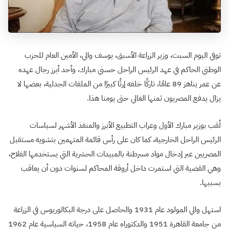
توفي اليوم السبت، وزير الزراعة الأسبق، يوسف والي، الأمين العام للحزب
الوطني الحاكم في عهد الرئيس الراحل حسني مبارك، وأحد أبرز رجال عهده
عن عمر يناهز 89 عامًا، تاركًا خلفه إرثًا كبيرًا من الملفات الجدلية، بعضها لا
يزال يدفع المصريون ثمنها الغالي حتى يومنا هذا.
لُقب بوزير مبارك الأول وعراب التطبيع الأبرز والمنفذ الأشهر لسياسات
الرئيس الراحل الخارجية، كما كان على رأس قائمة المتهمين بتشويه مستقبل
المصريين عبر إدخال مواد مسرطنة بالمبيدات الحشرية التي يستخدمها الفلاح،
وهي القضية التي استمرت داخل أروقة المحاكم لسنوات دون أن يعاقب
بسببها.
استهل والي المولود عام 1931 والحاصل على درجة البكالوريوس في الزراعة
من جامعة القاهرة 1951 والدكتوراه عام 1958، حياته السياسية عام 1962