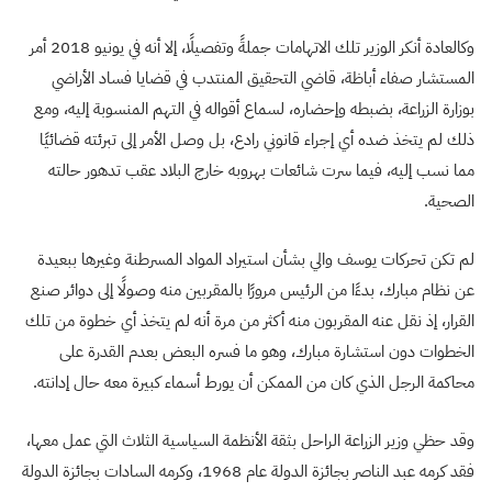
وكالعادة أنكر الوزير تلك الاتهامات جملةً وتفصيلًا، إلا أنه في يونيو 2018 أمر
المستشار صفاء أباظة، قاضي التحقيق المنتدب في قضايا فساد الأراضي
بوزارة الزراعة، بضبطه وإحضاره، لسماع أقواله في التهم المنسوبة إليه، ومع
ذلك لم يتخذ ضده أي إجراء قانوني رادع، بل وصل الأمر إلى تبرئته قضائيًا
مما نسب إليه، فيما سرت شائعات بهروبه خارج البلاد عقب تدهور حالته
الصحية.
لم تكن تحركات يوسف والي بشأن استيراد المواد المسرطنة وغيرها ببعيدة
عن نظام مبارك، بدءًا من الرئيس مرورًا بالمقربين منه وصولًا إلى دوائر صنع
القرار، إذ نقل عنه المقربون منه أكثر من مرة أنه لم يتخذ أي خطوة من تلك
الخطوات دون استشارة مبارك، وهو ما فسره البعض بعدم القدرة على
محاكمة الرجل الذي كان من الممكن أن يورط أسماء كبيرة معه حال إدانته.
وقد حظي وزير الزراعة الراحل بثقة الأنظمة السياسية الثلاث التي عمل معها،
فقد كرمه عبد الناصر بجائزة الدولة عام 1968، وكرمه السادات بجائزة الدولة