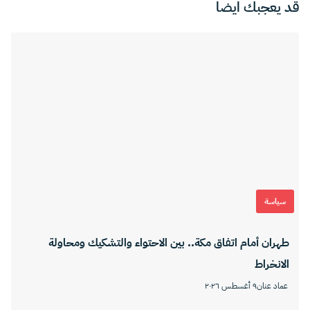
قد يعجبك ايضا
سياسة
طهران أمام اتفاق مكة.. بين الاحتواء والتشكيك ومحاولة
الانخراط
عماد عنان
٩ أغسطس ٢٠٢٦