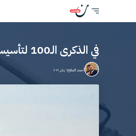
في الذكرى الـ100 لتأسيسه.. 8 كُتب للاطلاع على تاريخ الجيش العراقي
أحمد الملاح
٦ يناير ٢٠٢١