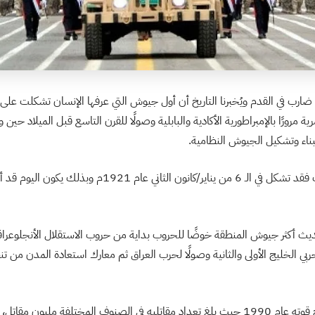
ق ضارب في القدم ويُخبرنا التاريخ أن أول جيوش التي عرفها الإنسان تشكلت عل
ة مرورًا بالإمبراطورية الأكادية والبابلية وصولًا للقرن التاسع قبل الميلاد ح
 لبناء وتشكيل الجيوش النظامية.
أما جيش العراق الحديث فقد تشكل في الـ 6 من يناير/كانون الثان
ديث أكثر جيوش المنطقة خوضًا للحروب بداية من حروب الاستقلال الأنجلوعراقي
ة في 48 و73 ثم حربي الخليج الأولى والثانية وصولًا لحرب العراق ثم معارك استعادة المدن من
وصل الجيش العراقي أوج قوته عام 1990 حيث بلغ تعداد مقاتليه في الصنوف المختلفة مليو