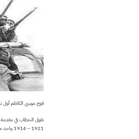
فوج موسى الكاظم أول تش
1921 – 1914 واحد من الجوانب البارزة في تاريخ العراق الحديث التي بغيرها تبقى مسألة فهم تاريخ العراق الحديث قاصرة”.