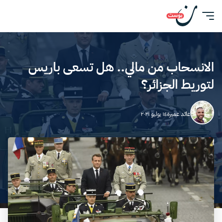
الانسحاب من مالي.. هل تسعى باريس
لتوريط الجزائر؟
عائد عميرة
١٤ يوليو ٢٠٢١