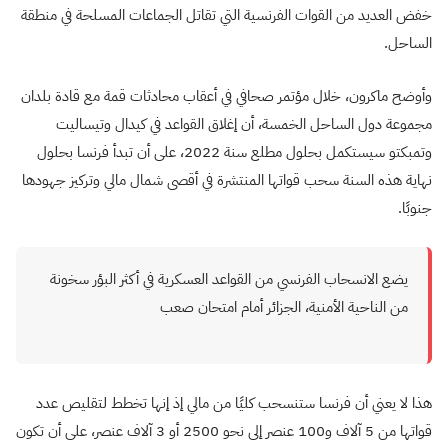
خفض العديد من القوات الفرنسية التي تقاتل الجماعات المسلحة في منطقة
الساحل.
وأوضح ماكرون، خلال مؤتمر صحافي في أعقاب محادثات قمة مع قادة بلدان
مجموعة دول الساحل الخمسة، أن إغلاق القواعد في كيدال وتيساليت
وتمبكتو سيستكمل بحلول مطلع سنة 2022، على أن تبدأ فرنسا بحلول
نهاية هذه السنة سحب قواتها المنتشرة في أقصى شمال مالي وتركيز جهودها
جنوبًا.
يضع الانسحاب الفرنسي من القواعد العسكرية في أكثر البؤر سخونة
من الناحية الأمنية، الجزائر أمام امتحان صعب
هذا لا يعني أن فرنسا ستنسحب كليًا من مالي إذ إنها تخطط لتقليص عدد
قواتها من 5 آلاف و100 عنصر إلى نحو 2500 أو 3 آلاف عنصر، على أن تكون