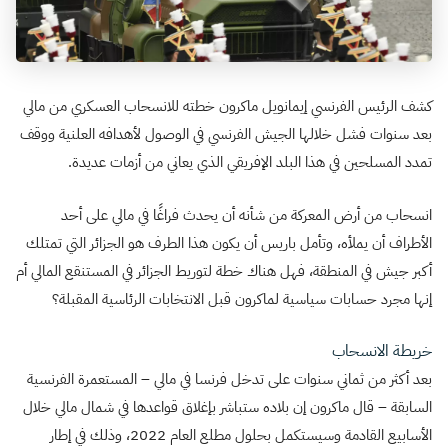
كشف الرئيس الفرنسي إيمانويل ماكرون خطته للانسحاب العسكري من مالي
بعد سنوات فشل خلالها الجيش الفرنسي في الوصول لأهدافه العلنية ووقف
تمدد المسلحين في هذا البلد الإفريقي الذي يعاني من أزمات عديدة.
انسحاب من أرض المعركة من شأنه أن يحدث فراغًا في مالي على أحد
الأطراف أن يملأه، وتأمل باريس أن يكون هذا الطرف هو الجزائر التي تمتلك
أكبر جيش في المنطقة، فهل هناك خطة لتوريط الجزائر في المستنقع المالي أم
إنها مجرد حسابات سياسية لماكرون قبل الانتخابات الرئاسية المقبلة؟
خريطة الانسحاب
بعد أكثر من ثماني سنوات على تدخل فرنسا في مالي – المستعمرة الفرنسية
السابقة – قال ماكرون إن بلاده ستباشر بإغلاق قواعدها في شمال مالي خلال
الأسابيع القادمة وسيستكمل بحلول مطلع العام 2022، وذلك في إطار