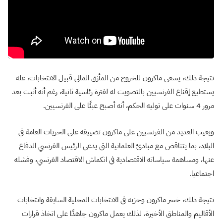
نتيجة ذلك، يسعى ماكرون للخروج من المأزق المالي قبيل الانتخابات، عله
يستطيع إقناع الفرنسيين بالتصويت له لفترة رئاسية ثانية، رغم أنه أثبت بعد
مرور 4 سنوات على توليه الحكم، أنه أصبح عبئًا على الفرنسيين.
ويعيب العديد من الفرنسيين على ماكرون تضييقه على الحريات العامة في
البلاد، بما يتناقض مع مبادئ العلمانية التي يدعي الرئيس الفرنسي الدفاع
عنها، ومساهمة سياساته الاقتصادية في انكماش الاقتصاد الفرنسي، وفشله
اجتماعيا.
نتيجة ذلك، خسر ماكرون وحزبه في الانتخابات المحلية السابقة وانتخابات
الأقاليم والمناطق الأخيرة، لذلك يعمل ماكرون جاهدًا على اتخاذ قرارات