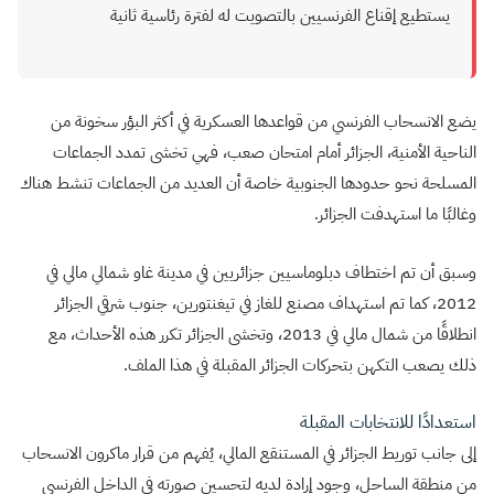
يستطيع إقناع الفرنسيين بالتصويت له لفترة رئاسية ثانية
يضع الانسحاب الفرنسي من قواعدها العسكرية في أكثر البؤر سخونة من
الناحية الأمنية، الجزائر أمام امتحان صعب، فهي تخشى تمدد الجماعات
المسلحة نحو حدودها الجنوبية خاصة أن العديد من الجماعات تنشط هناك
وغالبًا ما استهدفت الجزائر.
وسبق أن تم اختطاف دبلوماسيين جزائريين في مدينة غاو شمالي مالي في
2012، كما تم استهداف مصنع للغاز في تيغنتورين، جنوب شرقي الجزائر
انطلاقًا من شمال مالي في 2013، وتخشى الجزائر تكرر هذه الأحداث، مع
ذلك يصعب التكهن بتحركات الجزائر المقبلة في هذا الملف.
استعدادًا للانتخابات المقبلة
إلى جانب توريط الجزائر في المستنقع المالي، يُفهم من قرار ماكرون الانسحاب
من منطقة الساحل، وجود إرادة لديه لتحسين صورته في الداخل الفرنسي