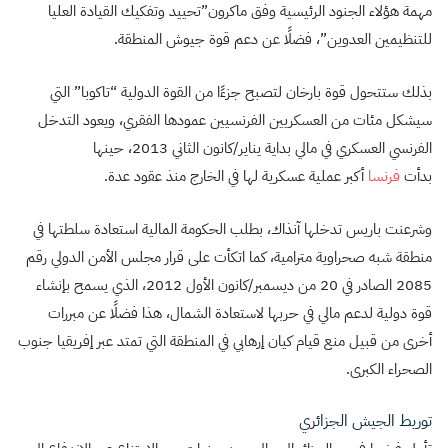
مهمة هؤلاء الجنود الرئيسية وفق ماكرون”تحييد وتفكيك القيادة العليا
للتنظيمين العدوين”، فضلًا عن دعم قوة جيوش المنطقة.
بذلك ستتحول قوة بارخان لتصبح جزءًا من القوة الدولية “تاكوبا” التي
سيشكل مئات من العسكريين الفرنسيين عمودها الفقري، ويعود التدخل
الفرنسي العسكري في مالي بداية يناير/كانون الثاني 2013، حينها
بدأت
فرنسا
أكبر عملية عسكرية لها في الخارج منذ عقود عدة.
وشرعنت باريس تدخلها آنذاك، بطلب الحكومة المالية استعادة سلطتها في
منطقة شبه صحراوية مترامية، كما اتكأت على قرار مجلس الأمن الدولي رقم
2085 الصادر في 20 من ديسمبر/كانون الأول 2012، الذي يسمح بإنشاء
قوة دولية لدعم مالي في حربها لاستعادة الشمال، هذا فضلًا عن مبررات
أخرى من قبيل منع قيام كيان إرهابي في المنطقة التي تمتد عبر إفريقيا جنوب
الصحراء الكبرى.
توريط الجيش الجزائري