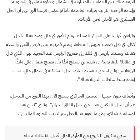
للأزمة هناك بين الجماعات المتنازعة في الشمال وحكومة مالي في الجنوب،
وإعادة الوحدة الترابية بقيادة العاصمة باماكو عكس فرنسا التي ترى أن الحل
العسكري هو الأمثل لحل الأزمات.
وتراهن فرنسا على الجزائر للمسك بزمام الأمور في مالي ومنطقة الساحل
ككل، في ظل ضعف جيوش المنطقة وعدم قدرتهم على فرض الأمن والسلام
هناك، وتستند باريس في ذلك إلى تصريح الرئيس عبد المجيد تبون الذي قال
في مقابلة تليفزيونية إن بلاده لن تسمح أبدًا بأن يصبح شمال مالي ملاذًا
للإرهابيين ولن تسمح بتقسيم البلاد. لحل المشكلة في شمال مالي، يجب
إعادة بسط سلطات الدولة هناك”.
وأضاف تبون حينها “الدستور الجزائري يسمح الآن بهذا النوع من التدخل،
غير أن الحل لا يكمن هنا.. من خلال اتفاق الجزائر”، وتابع “نحن هنا
لمساعدة باماكو، وهو ما نقوم به بالفعل عبر تدريب الجنود الماليين”.
يسعى ماكرون للخروج من المأزق المالي قبيل الانتخابات، عله