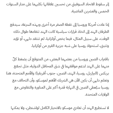
إثر سقوط الاتحاد السوفيتي من تحسين علاقاتها بكليهما على مدار السنوات
الخمس والعشرين الماضية.
إذا عادت أمريكا وروسيا إلى نقطة الصفر مرة آخرى وبهذه السرعة، سيدفع
الطرفان الهند إلى اتخاذ قرارات سياسية كانت الهند تتفادها طوال ذلك
الوقت، على سبيل المثال، فيما يخص أوكرانيا، لم تنتقد دلهي، أو تؤيد
وتتبنى، استحواذ روسيا على شبه جزيرة القرم من أوكرانيا.
باقتراب الصين وروسيا من بعضهما البعض، من المتوقع أن يضغط كلٌ
منهما على الهند لدعم مواقفهما في شتى المحافل الدولية، مثل تجمّع
بريكس (البرازيل، روسيا، الهند، الصين، جنوب أفريقيا) والأمم المتحدة، هذا
وتعلم دلهي أن بكين الآن هي الشريك الأهم لموسكو، وأن التحالف مع
روسيا سيُعطي الصين في النهاية قدرة أكبر على المناورة والتفاوض مع
الولايات المتحدة.
لا تستطيع الهند أن تعادي موسكو بالانحياز الكامل لواشنطن، ولا يمكنها