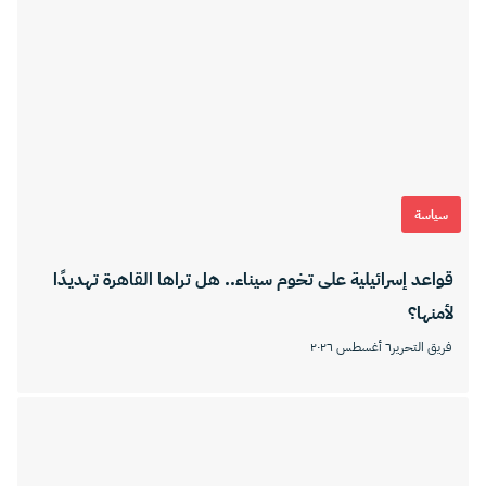
سياسة
قواعد إسرائيلية على تخوم سيناء.. هل تراها القاهرة تهديدًا
لأمنها؟
فريق التحرير
٦ أغسطس ٢٠٢٦