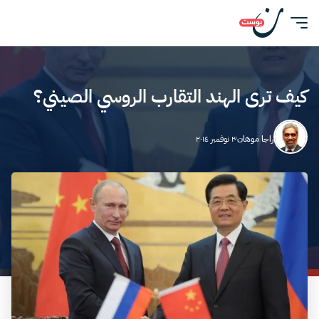
كيف ترى الهند التقارب الروسي الصيني؟
راجا موهان
٣ نوفمبر ٢٠١٤