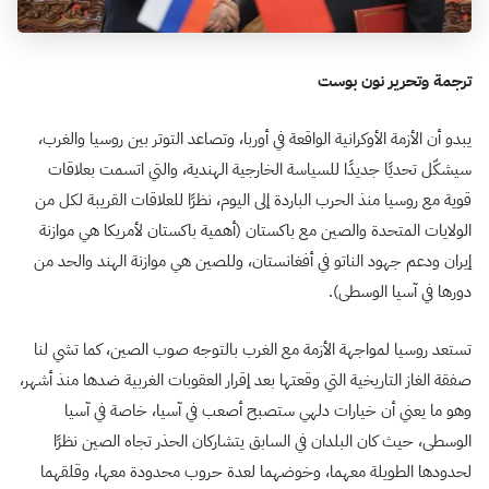
ترجمة وتحرير نون بوست
يبدو أن الأزمة الأوكرانية الواقعة في أوربا، وتصاعد التوتر بين روسيا والغرب،
سيشكّل تحديًا جديدًا للسياسة الخارجية الهندية، والتي اتسمت بعلاقات
قوية مع روسيا منذ الحرب الباردة إلى اليوم، نظرًا للعلاقات القريبة لكل من
الولايات المتحدة والصين مع باكستان (أهمية باكستان لأمريكا هي موازنة
إيران ودعم جهود الناتو في أفغانستان، وللصين هي موازنة الهند والحد من
دورها في آسيا الوسطى).
تستعد روسيا لمواجهة الأزمة مع الغرب بالتوجه صوب الصين، كما تشي لنا
صفقة الغاز التاريخية التي وقعتها بعد إقرار العقوبات الغربية ضدها منذ أشهر،
وهو ما يعني أن خيارات دلهي ستصبح أصعب في آسيا، خاصة في آسيا
الوسطى، حيث كان البلدان في السابق يتشاركان الحذر تجاه الصين نظرًا
لحدودها الطويلة معهما، وخوضهما لعدة حروب محدودة معها، وقلقهما