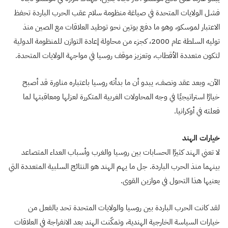
فشل الولايات المتحدة في صياغة منظومة سلام عقب الحرب الباردة تحفظ
الاعتبار لموسكو، وهو ما دفع بوتين نحو توطيد العلاقات مع الصين منذ
توليه السلطة عام 2000، كجزء من محاولة إعادة التوازن للمنظومة الدولية
لتكون متعددة الأقطاب، وتعزيز موقف روسيا في مواجهة الولايات المتحدة.
الآن، وبعد عقد ونصف، يبدو أن ما بدأته روسيا باعتباره مناورة قد أصبح
خيارًا استراتيجيًا في وجه المحاولات الغربية المتكررة لعزلها ومعاقبتها لما
فعلته في أوكرانيا.
خيارات الهند
لا تعني الهند كثيرًا الحسابات بين روسيا والغرب وأسباب العداء المتصاعد
بينهما منذ الحرب الباردة. جل ما يهم الهند هو النتائج السلبية المتعددة التي
يعنيها هذا التحول في موازين القوى.
لقد كانت الحرب الباردة بين روسيا والولايات المتحدة تحد بالفعل من
خيارات السياسة الخارجية الهندية، وتمكّنت الهند بعد الانفراجة في العلاقات