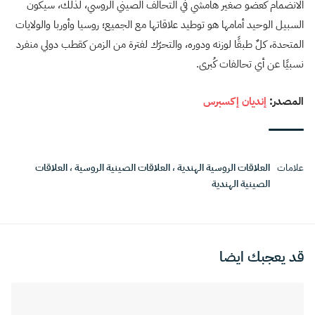
الانضمام كعضو صغير هامشي في التحالف الصيني الروسي، لذلك، سيكون
السبيل الوحيد أمامها هو توطيد علاقاتها مع الجميع؛ روسيا وأوربا والولايات
المتحدة، كلٌ طبقًا لوزنه ودوره، والتحرّك لفترة من الزمن كقطب دولي منفرد
نسبيًا عن أي تحالفات كُبرى.
المصدر:
إنديان إكسبرس
علامات
العلاقات الروسية الهندية
،
العلاقات الصينية الروسية
،
العلاقات
الصينية الهندية
قد يعجبك ايضا