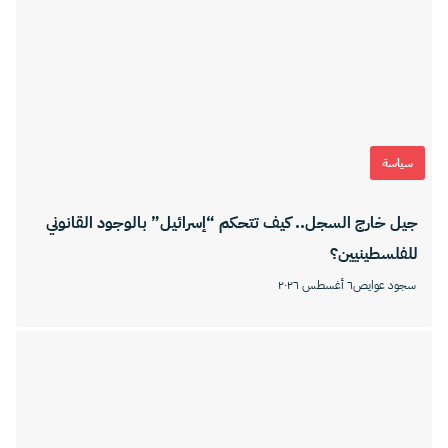
سياسة
جيل خارج السجل.. كيف تتحكم “إسرائيل” بالوجود القانوني
للفلسطينيين؟
سجود عوايص
٦ أغسطس ٢٠٢٦