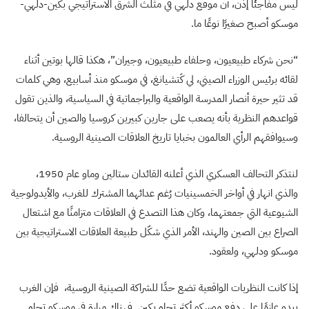
ليس مفاجئًا إذن، أن موقع دلهي في مثلث الشرق الاستراتيجي بكين-دلهي-
موسكو أصبح صغيرًا نوعًا ما.
“نحن شركاء طبيعيون، وحلفاء طبيعيون، وجيران”، هكذا قالها بوتين أثناء
لقائه برئيس الوزراء الصيني، لي كَتشيانغ، في موسكو منذ أسابيع، وهي كلمات
قد تثير حيرة أنصار المدرسة الواقعية والبراجماتية في السياسية، والذين تقول
قواعدهم النظرية بأنه يصعب على جارين كبيرين كروسيا والصين أن يتحالفا،
وسيوافقهم الرأي العالمون بخبايا تاريخ العلاقات الصينية الروسية.
لنتذكر التحالف العسكري الذي أعلنه القائدان ستالين وماو عام 1950،
والذي انهار في أواخر الخمسينيات رُغم عدائهما المشترك للغرب، والأيدولوجية
الشيوعية التي جمعتهما، وكان هذا التصدع في العلاقات متزامنًا مع اشتعال
الصراع بين الصين والهند، الأمر الذي شكّل طبيعة العلاقات الاستراتيجية بين
موسكو ودلهي، ولعقود.
إذا كانت النظريات الواقعية تضع حدًا للشراكة الصينية الروسية، فإن الغرب
يبدو عازمًا على دفع موسكو أكثر تجاه بكين. فهناك مرارة في موسكو تجاه