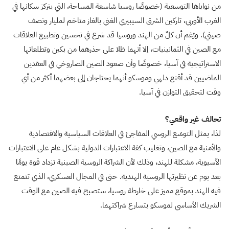
من نواياها التوسعية (خصوصًا روسيا شاسعة المساحة، التي يتركز سكانها في
الغرب الأوربي، تاركين الشرق السيبيري الغني بالغاز متاخم لمليار ونصف
صيني). ورُغم أن كلٌ من الهند وروسيا قد شرع في تحسين وتطبيع العلاقات
مع الصين في الثمانينيات، إلا أنهما ظلا على حذرهما من بكين وتطلعاتها
الاستراتيجية في آسيا، خصوصًا وأن صعود الصين الصاروخي في العقدين
الماضيين قد أقنع دلهي وموسكو أنهما يحتاجان إلى بعضهما أكثر من أي
وقت لتحقيق التوازن في آسيا.
تحالف غير واقعي؟
لذا، يمثل التوسّع الروسي المفاجئ في العلاقات السياسية والاقتصادية
والأمنية مع الصين، وتغليب كفة الاعتبارات الدولية بشكل عام على الاعتبارات
الآسيوية، مشكلة للهند، وذلك لأن الشراكة الروسية الصينية تزداد قوة يومًا
بعد يوم عن نظيرتها الروسية الهندية. حتى في المجال العسكري، الذي تتمتع
فيه الهند بموقع مميز على خارطة روسيا، ستصبح فيه الصين مع الوقت
الشريك الأساسي لموسكو بتسارع شراكتهما.