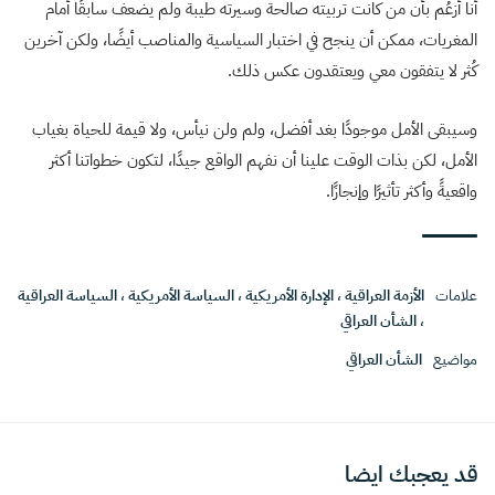
أنا أزعُم بأن من كانت تربيته صالحة وسيرته طيبة ولم يضعف سابقًا أمام
المغريات، ممكن أن ينجح في اختبار السياسية والمناصب أيضًا، ولكن آخرين
كُثر لا يتفقون معي ويعتقدون عكس ذلك.
وسيبقى الأمل موجودًا بغد أفضل، ولم ولن نيأس، ولا قيمة للحياة بغياب
الأمل، لكن بذات الوقت علينا أن نفهم الواقع جيدًا، لتكون خطواتنا أكثر
واقعيةً وأكثر تأثيرًا وإنجازًا.
علامات
الأزمة العراقية
،
الإدارة الأمريكية
،
السياسة الأمريكية
،
السياسة العراقية
،
الشأن العراقي
مواضيع
الشأن العراقي
قد يعجبك ايضا