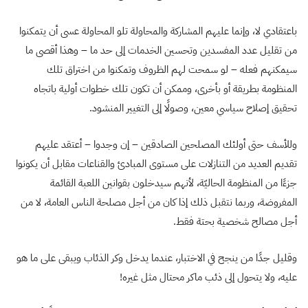
باعتقادي لا، وإنما عليهم المشاركة والمحاولة تلو المحاولة عسى أن يتمكنوا
من تقليل عدد المفسدين وتحسين الخدمات إلى حد ما – وهذا أقصى ما
سيمكنهم فعله – لو سمحت لهم الظروف وتمكنوا من اختراق تلك
المنظومة بطريقة أو بأخرى، وممكن أن تكون تلك خطوات أولية باتجاه
تحقيق إصلاح سياسي معين، وصولًا إلى التغيير المنشود.
وللأسف حتى أولئك المصلحين الصادقين – إن وجدوا – أعتقد عليهم
تقديم العديد من التنازلات على مستوى المبادئ والقناعات مقابل أن يكونوا
جزءًا من المنظومة الحاليّة، لأنهم سيدخلون بقوانين اللعبة القائمة
المفروضة، وربما نتقبل ذلك إذا كان من أجل مصلحة الناس العامة، لا من
أجل مصالح شخصية بحتة فقط.
وقليل جدًا من ينجح في الاختبار، عندما يدخل وكر الذئاب ويبقى على ما هو
عليه، ولا يتحول إلى ذئب ماكر محتال مثل غيره!