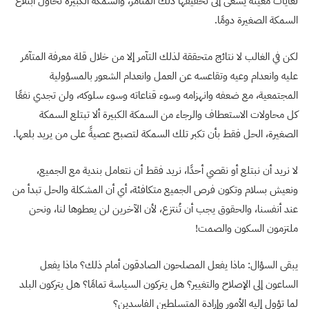
لغايات معينة يسعى إلى تحقيقها ذلك المتآمر، والسمكة الكبيرة تحاول ابتلاع
السمكة الصغيرة دومًا.
لكن في الغالب لا نتائج متحققة لذلك التآمر إلا من خلال قلة معرفة المتآمَر
عليه وانعدام وعيه وتقاعسه عن العمل وانعدام الشعور بالمسؤولية
المجتمعية، مع ضعفه وانهزامه وسوء قناعاته وسوء سلوكه، ولن تجدي نفعًا
كل محاولات الاستعطاف والرجاء من السمكة الكبيرة ألا تبتلع السمكة
الصغيرة، الحل فقط بأن تكبر تلك السمكة لتصبح عصيةً على من يريد بلعها.
لا نريد أن نبتلع أو نقصي أحدًا، نريد فقط أن نتعامل بندية مع الجميع،
ونعيش بسلام وتكون فرص الجميع متكافئة، أي أن المشكلة والحل تبدأ من
عند أنفسنا، والحقوق يجب أن تُنتزع، لأن الآخرين لن يعطوها لنا، ونحن
ملتزمون السكون والصمت!
يبقى السؤال: ماذا يفعل المصلحون الصادقون أمام ذلك؟ ماذا يفعل
الساعون إلى الإصلاح والتغيير؟ هل يتركون السياسة تمامًا؟ هل يتركون البلد
لما تؤول إليه الأمور وإرادة المتسلطين الفاسدين؟