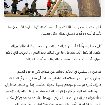
قال صدام حسين مخاطبًا القاضي أيام محاكمته: “والله لوما الأمريكان، ما
تكَدر لا أنت ولا أبوك تجيبني لمكان مثل هذا…”.
كان صدام مدركًا أنه أسس لدولة عميقة من الصعب جدًا اختراقها وإزالة
حكمه، إلا بفعل تأثير وتدخل خارجي، كذلك نجد اليوم أن الجهات التي تحكم
العراق، أسست لكيانات عميقة سيئة وفاسدة أشبه بالدولة!
صحيح أن قبضتها في الحكم تختلف عن صدام، لكن بوجود الدعم
الإيراني ودعم بعض العمائم الدينية التي حاولت أن تعطي لمن في السلطة
مبررات كثيرة توجب وجودهم بحجة حماية المذهب وما إلى ذلك، إضافة إلى
النفوذ المسلح الواسع خارج إطار الدولة الرسمية، جعل تلك الجهات تؤسس
فعلًا لدولةٍ عميقةٍ من الصعب اختراقها، ويدها الفاسدة ممتدة في كل مكان
لتفعل ما تشاء، في الأمن والتعليم ومفوضية الانتخابات والقضاء، إلخ.