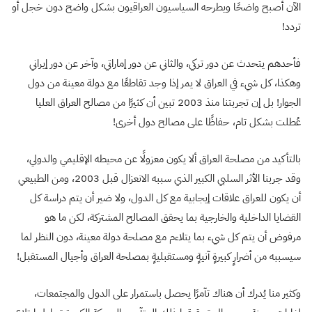
الآن أصبح واضحًا ويطرحه السياسيون العراقيون بشكل واضح دون خجل أو
تردد!
فأحدهم يتحدث عن دور تركي، والثاني عن دور إماراتي، وآخر عن دور إيراني
وهكذا، كل شيء في العراق لا يمر إذا وجد تقاطعًا مع دولة معينة من دول
الجوار! بل إن تجربتنا منذ 2003 تبين أن كثيرًا من مصالح العراق العليا
عُطلت بشكل تام، حفاظًا على مصالح دول أخرى!
بالتأكيد من مصلحة العراق ألا يكون معزولًا عن محيطه الإقليمي والدولي،
وقد جربنا الأثر السلبي الكبير الذي سببه الانعزال قبل 2003، ومن الطبيعي
أن يكون للعراق علاقات إيجابية مع كل الدول، ولا ضير أن يتم دراسة كل
القضايا الداخلية والخارجية بما يحقق المصالح المشتركة، لكن ما هو
مرفوض أن يتم كل شيء بما يتلاءم مع مصلحة دولة معينة، دون النظر لما
سيسببه من أضرارٍ كبيرةٍ آنيةٍ ومستقبليةٍ بمصلحة العراق وأجيال المستقبل!
وكثير منا يُدرك أن هناك تآمرًا يحصل باستمرار على الدول والمجتمعات،