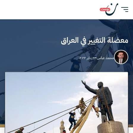
معضلة التغيير في العراق
محمد عباس
٢٣ يناير ٢٠٢٢