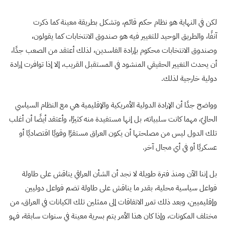
لكن في النهاية هو نظام حكم قائم، وتشكل بطريقة معينة كما ذكرت
آنفًا، والطريق الوحيد للتغيير فيه هو صندوق الانتخابات كما يقولون،
وصندوق الانتخابات محكوم بإرادة الفاسدين، لذلك أعتقد من الصعب جدًا،
أن يحدث التغيير الحقيقي المنشود في المستقبل القريب، إلا إذا توافرت إرادة
دولية خارجية لذلك.
وواضح جدًا أن الإرادة الدولية الأمريكية والإقليمية هي مع النظام السياسي
الحاليّ، مهما كانت سلبياته، بل إنها مستفيدة منه كثيرًا، وأعتقد أيضًا أن أغلب
تلك الدول ليس من مصلحتها أن يكون العراق مستقرًا وقويًا اقتصاديًا أو
عسكريًا أو في أي مجال آخر.
بل إننا الآن ومنذ فترة طويلة لا نجد أن الشأن العراقي يناقش على طاولة
فواعل سياسية محلية، بقدر ما يناقش على طاولة تضم فواعل دوليين
وإقليميين، وبعد ذلك تمرر الاتفاقات إلى ممثلين تلك الكيانات في العراق، من
مختلف المكونات، وإذا كان هذا الأمر يتم بسرية معينة في سنوات سابقة، فهو