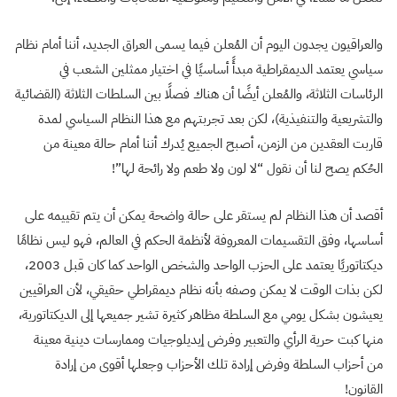
والعراقيون يجدون اليوم أن المُعلن فيما يسمى العراق الجديد، أننا أمام نظام
سياسي يعتمد الديمقراطية مبدأً أساسيًا في اختيار ممثلين الشعب في
الرئاسات الثلاثة، والمُعلن أيضًا أن هناك فصلًا بين السلطات الثلاثة (القضائية
والتشريعية والتنفيذية)، لكن بعد تجربتهم مع هذا النظام السياسي لمدة
قاربت العقدين من الزمن، أصبح الجميع يُدرك أننا أمام حالة معينة من
الحُكم يصح لنا أن نقول “لا لون ولا طعم ولا رائحة لها”!
أقصد أن هذا النظام لم يستقر على حالة واضحة يمكن أن يتم تقييمه على
أساسها، وفق التقسيمات المعروفة لأنظمة الحكم في العالم، فهو ليس نظامًا
ديكتاتوريًا يعتمد على الحزب الواحد والشخص الواحد كما كان قبل 2003،
لكن بذات الوقت لا يمكن وصفه بأنه نظام ديمقراطي حقيقي، لأن العراقيين
يعيشون بشكل يومي مع السلطة مظاهر كثيرة تشير جميعها إلى الديكتاتورية،
منها كبت حرية الرأي والتعبير وفرض إيديلوجيات وممارسات دينية معينة
من أحزاب السلطة وفرض إرادة تلك الأحزاب وجعلها أقوى من إرادة
القانون!