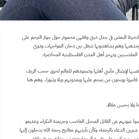
 انخرط البعض في جدل ديني وفقهي محموم حول جواز الترحم على
ا ومذهبها وهم يشاهدونها تتنقل بين دخان المواجهات ودوي
 المقدسيين وتهجر أهل المدن الفلسطينية المحاصرة.
سها لإيصال مآسي أهلها وصمودهم للعالم لخرق حجب الزيف
انبروا يوبخون من يترحم عليها ويعدونهم ويلا وثبورا.. وهم هنا
ا ولا يحسن مقالا.
وا عيونهم عن القاتل المحتل الغاصب وجريمته النكراء، وعديمو
شيرين الدعاء بالرحمة، وكأن بأيديهم مفاتيح رحمة الله يدخلون إليها
من رحيم كتب على نفسه الرحمة وتغمد برحماته جميع خلقه.