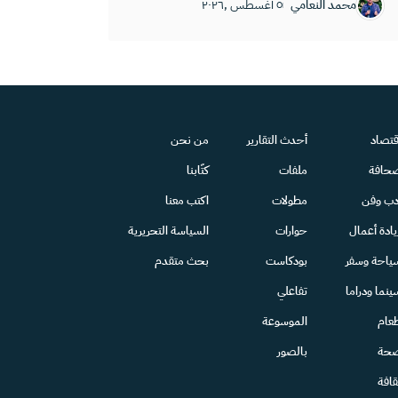
محمد النعامي
٥ أغسطس ,٢٠٢٦
قتصاد
أحدث التقارير
من نحن
حافة
ملفات
كتّابنا
دب وفن
مطولات
اكتب معنا
يادة أعمال
حوارات
السياسة التحريرية
ياحة وسفر
بودكاست
بحث متقدم
ينما ودراما
تفاعلي
عام
الموسوعة
حة
بالصور
قافة