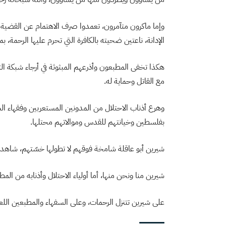
وإما ماكرون متآمرون، تعمدوا صرف الاهتمام عن القضية 
الإدانة، ناعتين ضحيته بالكافرة التي تحرم عليها الرحمة، 
هكذا تخفى المطبعون وأذرعهم المبثوثة في أرجاء شبكة التو
مع القاتل وحماية له.
وهرع أذناب الاحتلال من المدونين المستعربين وفقهاء الس
بفلسطين وخيانتهم للقدس وموالاتهم محتلها.
شيرين أبو عاقلة شامخة فوقهم لا تطولها خسّتهم، شاهدة 
شيرين منا ونحن منها، أما أولياء الاحتلال وأذنابه من الم
على شيرين تتنزل الرحمات، وعلى السفهاء والمطبعين اللعنا