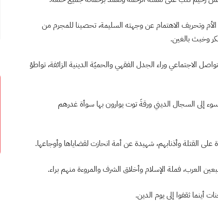
الأم وتحريف الاهتمام عن وجهته السليمة، تحصينا للمجرم من
بمكر وخبث بالغين.
اصل الاجتماعي وراء الجدل الفقهي والحميّة الدينية الزائفة، تواطؤ
وء إلى السجال الديني ورقةَ توت يوارون بها سوأة غدرهم
على القتلة وأذنابهم، شهيدة عن أمة انحازت لقضاياها وأوجاعها.
طبعين العرب، فملة الإسلام وأخلاق الشرف والمروءة منهم براء.
ت أينما ثقفوا إلى يوم الدين.