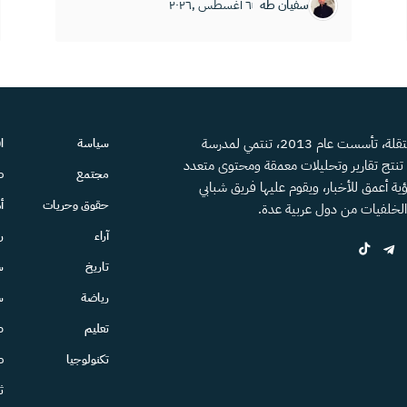
سفيان طه
٦ أغسطس ,٢٠٢٦
منصة إعلامية مستقلة، تأسست عام 2013، تنتمي لمدرسة
سياسة
ا
، تنتج تقارير وتحليلات معمقة ومحتوى متعدد
مجتمع
ص
ية أعمق للأخبار، ويقوم عليها فريق شبابي
حقوق وحريات
أ
الخلفيات من دول عربية عدة.
آراء
ر
تاريخ
س
رياضة
س
تعليم
ط
تكنولوجيا
ص
ث