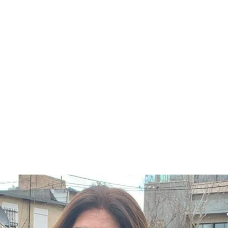
قتصاد
مجتمع
ثقافة
ملفات
معمقة
بودكاست
لخزي والعار للمطبعين!