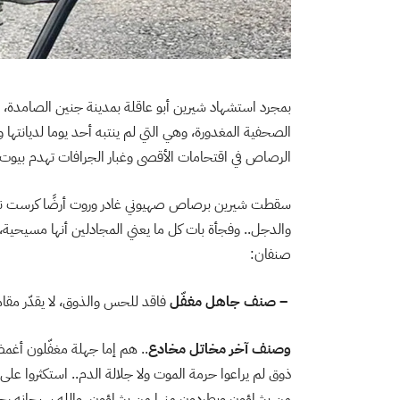
بمجرد استشهاد شيرين أبو عاقلة بمدينة جنين الصامدة،
الصحفية المغدورة، وهي التي لم ينتبه أحد يوما لديانته
الرصاص في اقتحامات الأقصى وغبار الجرافات تهدم بيوت
سقطت شيرين برصاص صهيوني غادر وروت أرضًا كرست نف
والدجل.. وفجأة بات كل ما يعني المجادلين أنها مسيحية، ف
صنفان:
– صنف جاهل مغفّل
فاقد للحس والذوق، لا يقدّر مقام
وصنف آخر مخاتل مخادع
.. هم إما جهلة مغفّلون أغمض
ذوق لم يراعوا حرمة الموت ولا جلالة الدم.. استكثروا على 
من يشاؤون ويطردون منها من يشاؤون، والله سبحانه رح