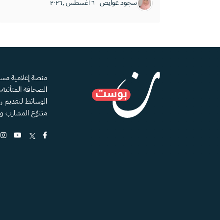
سجود عوايص
٦ أغسطس ,٢٠٢٦
الصحافة المتأنية
الوسائط لتقديم رؤ
متنوّع المشارب و