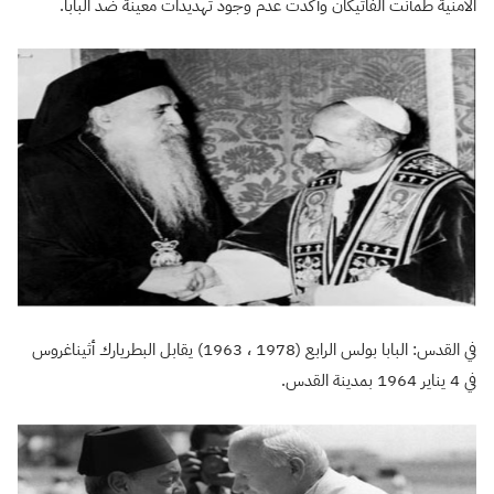
الأمنية طمأنت الفاتيكان وأكدت عدم وجود تهديدات معينة ضد البابا.
في القدس: البابا بولس الرابع (1978 ، 1963) يقابل البطريارك أثيناغروس
في 4 يناير 1964 بمدينة القدس.