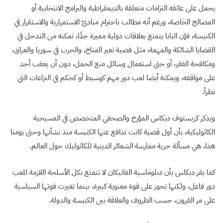
يحمل على عاتقه التزامات متعلقة بالديمقراطية والبرامج الانتخابية أو
المصالح الخاصة، ورغم أنه مطالب باحترام مبادئ الاستمرارية والاستقرار في
الكنيسة، فإن البابا يتمتع بعلاقات دولية مميزة جدًا، تمكنه من التدخل في
القضايا الشائكة والمهمة، مثل قضية تغير المناخ، والحرب في سوريا والعراق،
ومكافحة الفقر، أو حتى استعمال وسائل منع الحمل، دون أن يعقب أحد
على مواقفه، ويمكنه أيضا لعب دور مهم كوسيط أو كحكم في النزاعات التي
تطرأ.
ويذكر كريستوف ديكاس المؤرخ والصحفي المتخصص في المسيحية
الكاثوليكية، بأن أول قضية كانت تدافع عنها الكنيسة منذ نشأتها وحتى يومنا
هذا، هي مسألة حرية ممارسة الشعائر الدينية للكاثوليك حول العالم.
كما يقر ديكاس بأن دبلوماسية الفاتيكان لا تتمتع بكل الأسلحة اللازمة للعب
دور فاعل، ولكنها تحوز على قوة معنوية كبيرة، بينما تغيرت قوتها السياسية
على مر القرون، حسب الظروف والعلاقة بين الكنيسة والدولة.