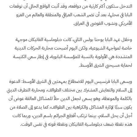
التدخل ستكون أكثر كارثية من دوافعه، وقد أثبت الواقع الحالي أن توقعات
البابا في محلها، بعد أن تضرر الشعب العراقي والمنطقة والعالم من الغزو
الأمريكي ونشوب الفوضى في العراق.
وخلال عهد البابا يوحنا بولس الثاني، كانت دبلوماسية الفاتيكان موجهة
خاصة لمواجهة الشيوعية، ولكن اليوم أصبحت محاربة الحركات الدينية
المتشددة هي الأولوية بالنسبة للمؤسسة البابوية، في إطار سعي الكنيسة
لحماية مسيحيي الشرق الأوسط.
ويسعى البابا فرنسيس اليوم للاضطلاع بمهمتين في الشرق الأوسط: الدعوة
إلى السلام والتعايش المشترك بين مختلف الطوائف، ومحاربة التطرف الديني
بالكلمة والموعظة، وهو يسعى لجعل الدين حلاً للمشاكل العالقة عوض أن
يكون سببًا لإثارة المشاكل والكراهية بين الطوائف، كما يدعو إلى الصلاة من
أجل أن يحل السلام، بينما ترتكب أفظع الجرائم باسم الدين، وربما كانت
هذه نقطة ضعف دبلوماسية الفاتيكان ونقطة قوته في نفس الوقت.