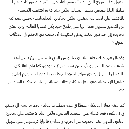
ويقول هذا المؤرخ الذي ألف “معجم الفاتيكان”: “مرت عصور كانت فيها
سلطة البابا تضاهي سلطة الملوك، ولكن منذ فترة، اقتنعت الكنيسة
بالاقتصارعلى لعب دور معنوي، ولكن تحركاتها الدبلوماسية تحظى بقدر كبير
من التقدير لسببين هما: أنها على إطلاع جيد بكل قضايا العالم، وأنها تعتبر
محايدة إلى حد كبير؛ لذلك يمكن للكنيسة أن تلعب دور الحكم في العلاقات
الدولية”.
وكمثال على ذلك، قام البابا يوحنا بولس الثاني بالتدخل لنزع فتيل أزمة
اشتعلت بين الشيلي والأرجنتين بسبب نزاع حدودي، كما قام الفاتيكان
بالتدخل لتسهيل إطلاق سراح الجنود البريطانيين الذين احتجزتهم إيران في
مياهها الإقليمية، وهو جعل ملكة بريطانيا تستقبل البابا بينيدكت السادس
عشر.
كما تعتبر دولة الفاتيكان عضوًا في عدة منظمات دولية، وهو ما يشير إلى رغبتها
في أن تكون قوة فاعلة على الصعيد العالمي، ولكن البابا لا يعتمد على مبادئ
القانون الدولي عند الحديث عن الحرب والسلام؛ فالبابا فرنسيس على سبيل