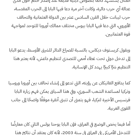
المثال يستشهد دائما بنصوص دينية قديمة عند إصدار حكم حول مدى
عدالة أي حرب دائرة، وكانت آخر مرة دعا فيها البابا إلى الحرب المقدسة،
حرب ليبانت خلال القرن السادس عشر بين الدولة العثمانية والتحالف
الأوروبي، التي دعا فيها البابا بيوس مختلف ممالك أوروبا للتوحد لمواجهة
قوة العثمانيين.
ويقول كريستوف ديكاس، بالنسبة للصراع الدائر للشرق الأوسط، يدعو البابا
إلى تدخل دولي تحت غطاء أممي للتصدي لتنظيم داعش، لأنه يعتبر هذا
التنظيم شرًا كبيرًا يهدد كل الإنسانية.
كما يدافع الفاتيكان عن رؤيته، التي تدعو إلى إنشاء تحالف بين أوروبا وروسيا
وتركيا لمساعدة الشعب السوري، وفي هذا السياق يمكن فهم زيارة البابا
فرنسيس الأخيرة لتركيا، فهو يتمنى أن تتبنى أنقرة موقفًا واضحًا إلى جانب
القوى الغربية.
أما فيما يخص الوضع في العراق، فإن البابا يوحنا بولس الثاني كان معارضًا
للتدخل الأمريكي في العراق في سنة 2003، لأنه كان يعتقد أن نتائج هذا