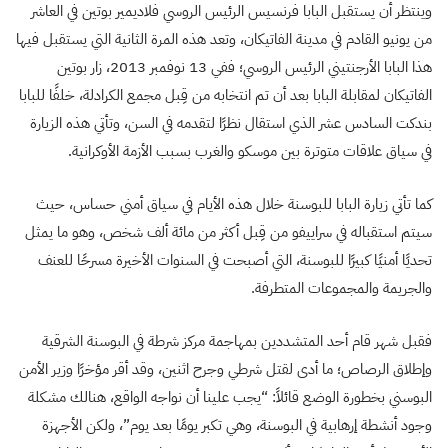
وينتظر أن يستقبل البابا فرنسيس الرئيس الروسي فلاديمير بوتين في العاشر
من يونيو القادم في مدينة الفاتيكان، وتعد هذه المرة الثانية التي يستقبل فيها
هذا البابا الأرجنتيني الرئيس الروسي؛ ففي 13 نوفمبر 2013، زار بوتين
الفاتيكان لمقابلة البابا بعد أن تم انتخابه من قِبل مجمع الكرادلة، خلفًا للبابا
بندكت السادس عشر الذي استقال نظرًا لتقدمه في السن، وتأتي هذه الزيارة
في سياق علاقات متوترة بين موسكو والغرب بسبب الأزمة الأوكرانية.
كما تأتي زيارة البابا للبوسنة خلال هذه الأيام في سياق أمني حساس، حيث
سيتم استقباله في سراييفو من قِبل أكثر من مائة ألف شخص، وهو ما يمثل
تحديًا أمنيًا كبيرًا للبوسنة، التي أصبحت في السنوات الأخيرة مسرحًا للعنف
والجريمة والمجموعات المتطرفة.
فقبل شهر قام أحد المتشددين بمهاجمة مركز شرطة في البوسنة الشرقية
وإطلاق الرصاص؛ ما أدى لقتل شرطي وجرح اثنين، وقد أقر مؤخرًا وزير الأمن
البوسني بخطورة الوضع قائلاً: “يجب علينا أن نواجه الواقع، هنالك مشكلة
وجود أنشطة إرهابية في البوسنة، وهي تكبر يومًا بعد يوم”، ولكن الأجهزة