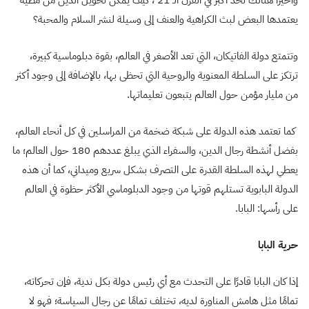
وأخيًرا هنالك تحد أكبر في القرن الـ 21 ، كيف يمكن تحويل الدين من مطية
يعتمدها البعض لبث الكراهية والعنف إلى وسيلة لنشر السلام والمحبة؟
وتتمتع دولة الفاتيكان، التي تعد الأصغر في العالم، بقوة دبلوماسية كبيرة،
ترتكز على السلطة المعنوية والروحية التي تحظى بها، بالإضافة إلى وجود أكثر
من مليار مؤمن حول العالم يتبعون تعليماتها.
كما تعتمد هذه الدولة على شبكة ضخمة من المراسلين في كل أنحاء العالم،
بفضل أنشطة رجال الدين، والسفراء الذي يبلغ عددهم 180 حول العالم؛ ما
يعطي لهذه السلطة القدرة على التصرف بشكل سريع وميداني، كما أن هذه
الدولة البابوية تستلهم قوتها من وجود الدبلوماسي الأكثر حظوة في العالم
على رأسها: البابا.
حرية البابا
إذا كان البابا قادرًا على التحدث مع أي رئيس دولة بكل ندية، فإن تحركاته،
تمامًا مثل هامش المناورة لديه، تختلف تمامًا عن رجال السياسة؛ فهو لا