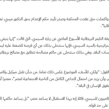
ة واكتملت حتى عقدت المحكمة وصدر تأييد حكم الإعدام بحق الدكتور مرسي، ثم
انيا”.
لتايمز البريطانية الأسبوع الماضي عن زيارة السيسي، التي قالت “إنها ينبغي أ
 استراتيجية بالسيد السيسي، فإنها ستتخلى بذلك عن أي فرصة للضغط عليه ليس
سات البلاد. وهي بذلك ستتخلى عن حاكم مصالحه تتطابق مع مصالح بريطانيا
لقول: “ولكن، للأسف، الموضوع عكس ذلك تماما. من شأن تقبل ميركيل وكامي
 وأن يزيد من احتمال التداعي الكامل من الناحية الاجتماعية لمصر”، معتبرا أ
قوق الإنسان في البلاد”.
ميرون للسيسي، قائلا إنه بهذا الاستقبال لا يساعد مصر، “بل يساعد حاكمها ال
 على حد قوله.