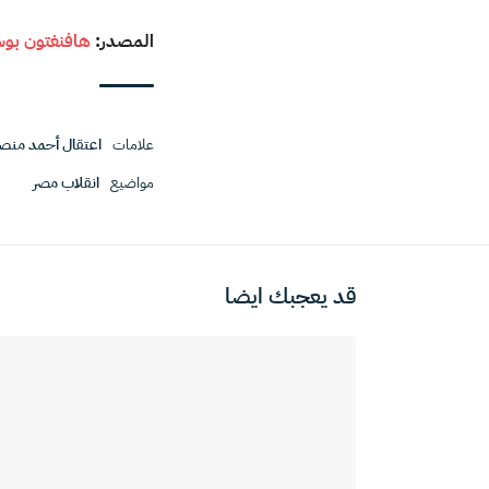
المصدر:
هافنغتون ب
علامات
اعتقال أحمد منص
مواضيع
انقلاب مصر
قد يعجبك ايضا