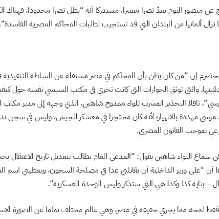
ج عن منصور اليوم يعدّ نصرا معتبرا، مستدركا أنه “يظل نصرا محدودا، فهناك ال
 تزال ألمانيا من البلدان التي قد تستجيب لطلبات المحاكم المصرية الفاسدة”.
المخضرم إن “من كان يظن بأن المحاكم في مصر مستقلة عن السلطة التنفيذية 
قيتها، والتي توثق الحوارات التي كانت تجري في مكتب السيسي نفسه حول كيفية
سي”، ناقلا التحذير المسرب للواء ممدوح شاهين، الذي وجهه إلى مدير مكت
مرسي مهددة بالانهيار؛ لأنه كان محتجزا في معسكر للجيش، وليس في سجن تدير
رعي بموجب القانون المصري.
 سماع اللواء شاهين يقول: “المدعي العام يطالب بتعديل تاريخ الاعتقال بحي
أن “على وزير الداخلية أن يقابلني غدا في مصلحة السجون، ويعطيني اسم المب
ل – بناية كذا وكذا هي التي ستذكر وليس الوحدة العسكرية”.
فقط لمحة مما يجري حقيقة في مصر، وهي عالم مختلف تماما عن الصورة الا