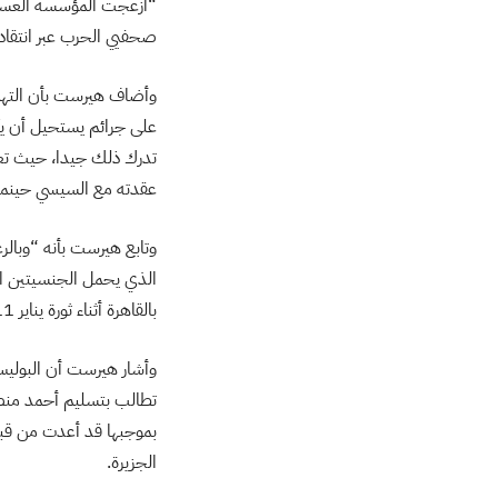
“أزعجت المؤسسة العسكري
صحفيي الحرب عبر انتقاد 
وأضاف هيرست بأن التهمة
على جرائم يستحيل أن يكو
تدرك ذلك جيدا، حيث تعمد
عقدته مع السيسي حينما كا
وتابع هيرست بأنه “وبال
الذي يحمل الجنسيتين الم
بالقاهرة أثناء ثورة يناير 2011، وهي تهمة بلغت من السخافة حدا جعلها تنهار عند أول اختبار”.
وأشار هيرست أن البوليس 
تطالب بتسليم أحمد منصو
بموجبها قد أعدت من قبل
الجزيرة.