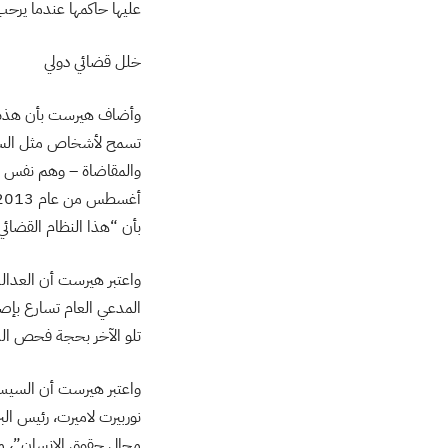
عليها حاكمها عندما يرحب 
خلل قضائي دولي
وأضاف هيرست بأن هذه الأ
تسمح لأشخاص مثل السيسي
والمقاضاة – وهم نفس الأ
بأن “هذا النظام القضا
واعتبر هيرست أن العدالة
المدعي العام تسارع بإص
تلو الآخر بحجة فحص الدلي
واعتبر هيرست أن السيسي 
نوربيرت لاميرت، رئيس ال
مجال حقوق الإنسان”، ما