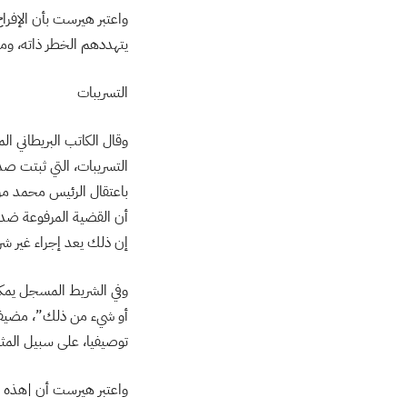
واعتبر هيرست بأن الإفرا
يتهددهم الخطر ذاته، وما
التسريبات
وقال الكاتب البريطاني 
التسريبات، التي ثبتت صد
باعتقال الرئيس محمد مر
أن القضية المرفوعة ضد 
إن ذلك يعد إجراء غير ش
وفي الشريط المسجل يمكن
أو شيء من ذلك”، مضيفا 
توصيفيا، على سبيل المثا
واعتبر هيرست أن |هذه 