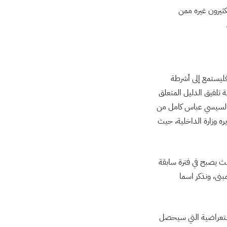
كثيرون غيره ممن
فليستمع إلى أشرطة
 تلفيق الدليل المتعلق
ب السيسي عباس كامل من
ه وزارة الداخلية، حيث
ث يصبح في فترة سابقة
نى، ونذكر اسما
ستعراضية التي سيحصل