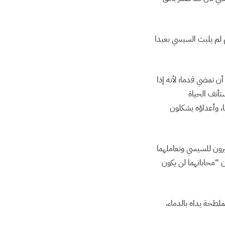
 لم يلبث السيسي بعيدا
ن تمضي قدما؛ لأنه إذا
تأنف الحياة
، وأعداؤه يشكلون
رون للسيسي وتعاملهما
ن “محاباتهما لن يكون
ملطخة يداه بالدماء،