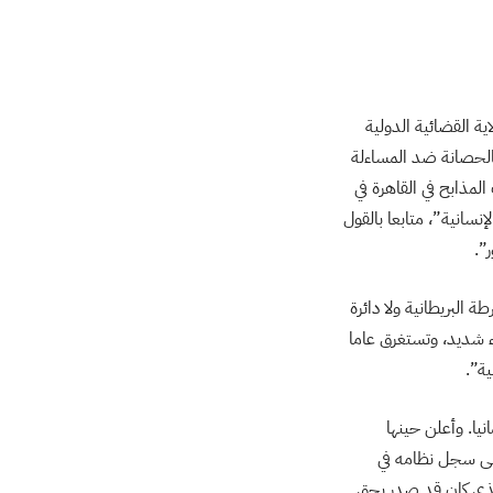
ة القضائية الدولية
الحصانة ضد المساءلة
مذابح في القاهرة في
 الإنسانية”، متابعا بالقول
”.
 البريطانية ولا دائرة
ء شديد، وتستغرق عاما
ية”.
يا. وأعلن حينها
على سجل نظامه في
لذي كان قد صدر بحق