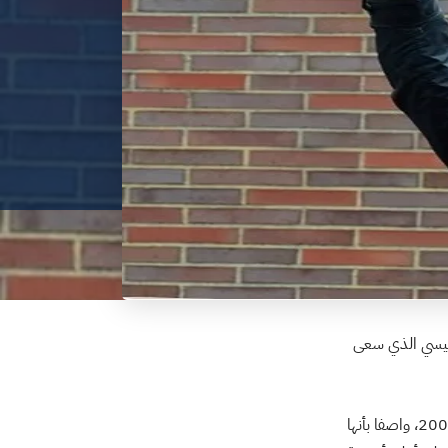
لسيسي الذي سعى
، أشار هيرست إلى تغطية أحمد منصور لمعركة الفلوجة عام 2004، واصفا بأنها