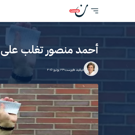
أحمد منصور تغلب على 
ديفيد هيرست
٢٣ يونيو ٢٠١٥