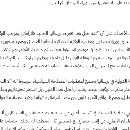
به على باب مقر رئيس الوزراء البريطاني في لندن”.
حداث تدل أن “ثمة خلل هنا. فقراءة بريطانيا الحالية لالتزاماتها بموجب الولاي
 ووزرائه بدخول ومغادرة الولاية القضائية لنظامنا القضائي وهم يتمتعون ب
شخاص الذين كانوا في موضع المسؤولية والتحكم وإصدار الأوامر يوم ارتكبت ال
أغسطس من عام 2013، والذين يتوفر بحقهم للوهلة الأولى دليل دامغ بتورطهم في ارتكاب جرائم ضد
ئي ذاته يسمح لمجرمي الحرب هؤلاء بتعقب وملاحقة صحفيين مثل أحمد منصور
 الدولية في بريطانيا تخضع لمتطلبات المصلحة السياسية، موضحا أنه “لا الشرطة
دار مذكرات توقيف عندما يقدم لها مثل هذا الدليل، بل تستمر تحقيقاتهم ببط
ل، وهم في واقع الأمر يخلون عن عمد بالتزاماتهم تجاه الولاية القضائية الدول
يدرك ذلك جيدا، إذ “حينما أعلن عن زيارته هبت عاصفة من الاستنكار في ألمان
برلمان الألماني، عن إلغاء اجتماع مع السيسي كان مخططا له، وذلك احتجاجا 
 جعل القضاء المصري يصدر أمرا بتأجيل جلسة محكمة لتأييد حكم الإعدام ا