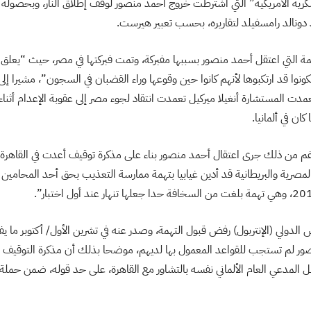
ة الأمريكية” التي اشترطت خروج أحمد منصور لوقف إطلاق النار، وبحصوله
دونالد رامسفيلد لتقاريره، بحسب تعبير هيرست.
 التي اعتقل أحمد منصور بسببها مفبركة، وتمت فبركتها في مصر، حيث “يعلق
نوا قد ارتكبوها لأنهم كانوا حين وقوعها وراء القضبان في السجون”، مشيرا إلى
ت المستشارة أنغيلا ميركيل تعمدت انتقاد لجوء مصر إلى عقوبة الإعدام أثنا
ن في ألمانيا.
رغم من ذلك جرى اعتقال أحمد منصور بناء على مذكرة توقيف أعدت في القاهرة،
صرية والبريطانية قد أدين غيابيا بتهمة ممارسة التعذيب بحق أحد المحامين ف
الدولي (الإنتربول) رفض قبول التهمة، وصدر عنه في تشرين الأول/ أكتوبر ما يف
ر لم تستجب للقواعد المعمول بها لديهم، موضحا بذلك أن مذكرة التوقيف ا
 المدعي العام الألماني نفسه بالتشاور مع القاهرة، على حد قوله، ضمن ح