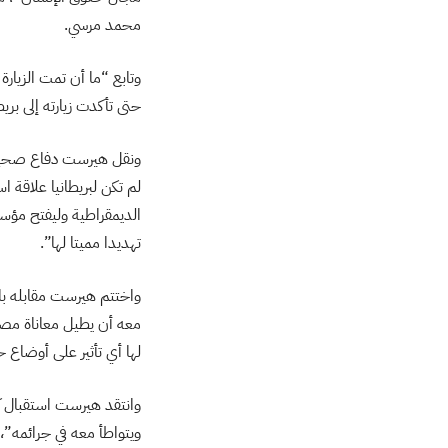
محمد مرسي.
وتابع “ما أن تمت الزيار
حتى تأكدت زيارته إلى بريط
ونقل هيرست دفاع صحيفة ا
لم تكن لبريطانيا علاقة
الديمقراطية وليفتح مؤس
تهديدا مميتا لها”.
واختتم هيرست مقابله با
معه أن يطيل معاناة مصر،
لها أي تأثير على أوضاع ح
وانتقد هيرست استقبال كا
ويتواطأ معه في جرائمه”،