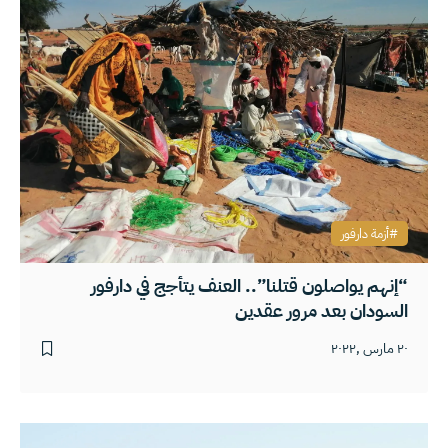
أزمة دارفور
“إنهم يواصلون قتلنا”.. العنف يتأجج في دارفور
السودان بعد مرور عقدين
٢٠ مارس ,٢٠٢٢