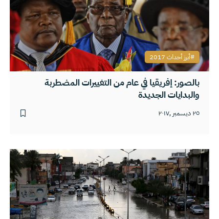
أبرز أحداث 2017
بالصور: إفريقيا في عام من التغييرات المضطربة
والبدايات الجديدة
٢٥ ديسمبر ,٢٠١٧