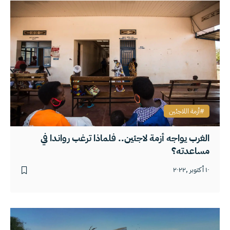
أزمة اللاجئين
الغرب يواجه أزمة لاجئين.. فلماذا ترغب رواندا في
مساعدته؟
١٠ أكتوبر ,٢٠٢٢