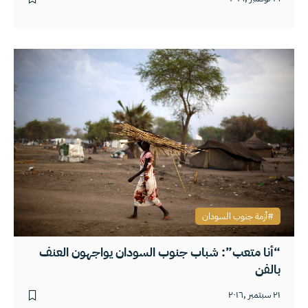
أزمة جنوب السودان
“أنا متعب”: شباب جنوب السودان يواجهون العنف
بالفن
٢١ سبتمبر ,٢٠١٦