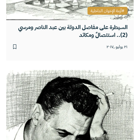
أزمة الإخوان الداخلية
السيطرة على مفاصل الدولة بين عبد الناصر ومرسي
(2).. استئصالٌ ومكائد
٢١ يوليو ,٢٠١٧