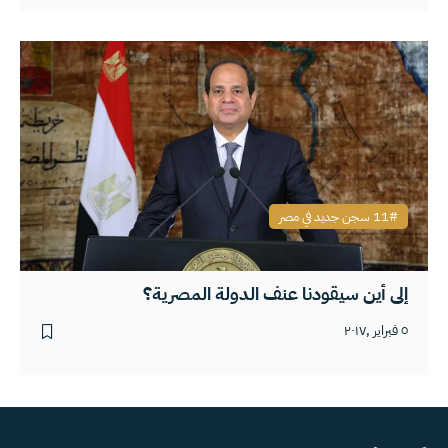
11 سجن جديد في مصر
إلى أين سيقودنا عنف الدولة المصرية؟
٥ فبراير ,٢٠١٧