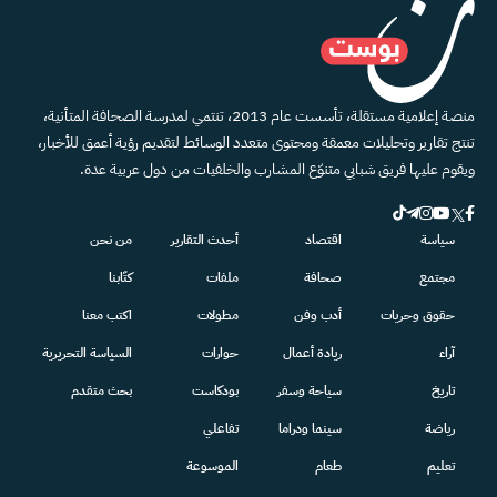
منصة إعلامية مستقلة، تأسست عام 2013، تنتمي لمدرسة الصحافة المتأنية،
تنتج تقارير وتحليلات معمقة ومحتوى متعدد الوسائط لتقديم رؤية أعمق للأخبار،
ويقوم عليها فريق شبابي متنوّع المشارب والخلفيات من دول عربية عدة.
سياسة
اقتصاد
أحدث التقارير
من نحن
مجتمع
صحافة
ملفات
كتّابنا
حقوق وحريات
أدب وفن
مطولات
اكتب معنا
آراء
ريادة أعمال
حوارات
السياسة التحريرية
تاريخ
سياحة وسفر
بودكاست
بحث متقدم
رياضة
سينما ودراما
تفاعلي
تعليم
طعام
الموسوعة