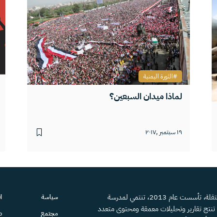
الثورة اليمنية
لماذا ميدان السبعين؟
١٩ سبتمبر ,٢٠١٧
منصة إعلامية مستقلة، تأسست عام 2013، تنتمي لمدرسة
سياسة
ا
، تنتج تقارير وتحليلات معمقة ومحتوى متعدد
مجتمع
ص