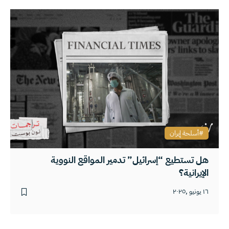
أسلحة إيران
هل تستطيع “إسرائيل” تدمير المواقع النووية
الإيرانية؟
١٦ يونيو ,٢٠٢٥