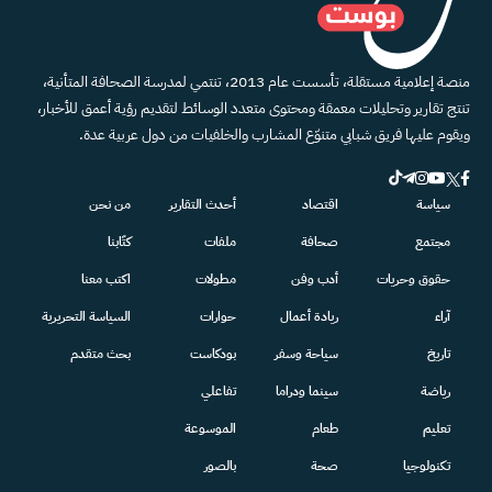
منصة إعلامية مستقلة، تأسست عام 2013، تنتمي لمدرسة الصحافة المتأنية،
تنتج تقارير وتحليلات معمقة ومحتوى متعدد الوسائط لتقديم رؤية أعمق للأخبار،
ويقوم عليها فريق شبابي متنوّع المشارب والخلفيات من دول عربية عدة.
سياسة
اقتصاد
أحدث التقارير
من نحن
مجتمع
صحافة
ملفات
كتّابنا
حقوق وحريات
أدب وفن
مطولات
اكتب معنا
آراء
ريادة أعمال
حوارات
السياسة التحريرية
تاريخ
سياحة وسفر
بودكاست
بحث متقدم
رياضة
سينما ودراما
تفاعلي
تعليم
طعام
الموسوعة
تكنولوجيا
صحة
بالصور