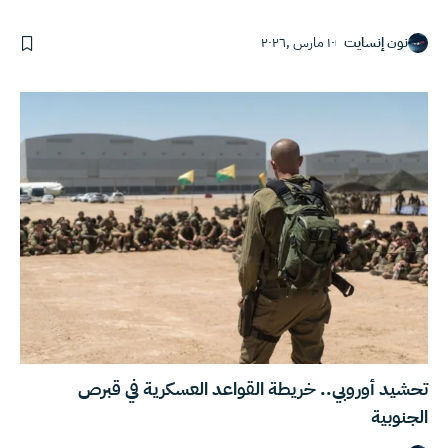
نون إنسايت
١٠ مارس ,٢٠٢٦
تحشيد أوروبي.. خريطة القواعد العسكرية في قبرص
الجنوبية