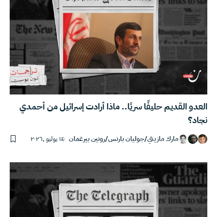
العدو القديم حليفًا سريًا.. ماذا أرادت إسرائيل من أحمدي
نجاد؟
مارك مازيتي
/
جوليان بارنس
/
رونين بيرغمان
١٤ يوليو ,٢٠٢٦