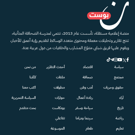
منصة إعلامية مستقلة، تأسست عام 2013، تنتمي لمدرسة الصحافة المتأنية،
تنتج تقارير وتحليلات معمقة ومحتوى متعدد الوسائط لتقديم رؤية أعمق للأخبار،
ويقوم عليها فريق شبابي متنوّع المشارب والخلفيات من دول عربية عدة.
سياسة
اقتصاد
أحدث التقارير
من نحن
مجتمع
صحافة
ملفات
كتّابنا
حقوق وحريات
أدب وفن
مطولات
اكتب معنا
آراء
ريادة أعمال
حوارات
السياسة التحريرية
تاريخ
سياحة وسفر
بودكاست
بحث متقدم
رياضة
سينما ودراما
تفاعلي
تعليم
طعام
الموسوعة