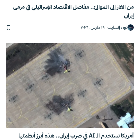
من الغاز إلى الموانئ.. مفاصل الاقتصاد الإسرائيلي في مرمى
إيران
نون إنسايت
١٩ مارس ,٢٠٢٦
أمريكا تستخدم الـ AI في ضرب إيران.. هذه أبرز أنظمتها