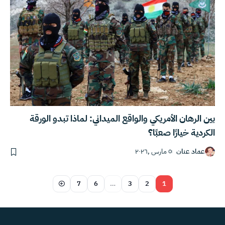
بين الرهان الأمريكي والواقع الميداني: لماذا تبدو الورقة
الكردية خيارًا صعبًا؟
عماد عنان
٥ مارس ,٢٠٢٦
7
6
…
3
2
1