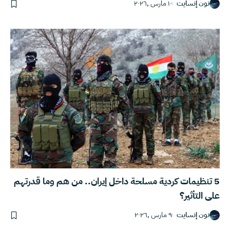
نون إنسايت
١٠ مارس ,٢٠٢٦
5 تنظيمات كردية مسلحة داخل إيران.. من هم وما قدرتهم
على التأثير؟
نون إنسايت
٩ مارس ,٢٠٢٦