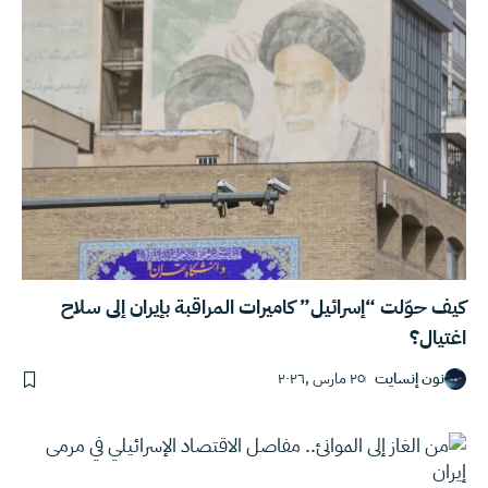
كيف حوّلت “إسرائيل” كاميرات المراقبة بإيران إلى سلاح
اغتيال؟
نون إنسايت
٢٥ مارس ,٢٠٢٦