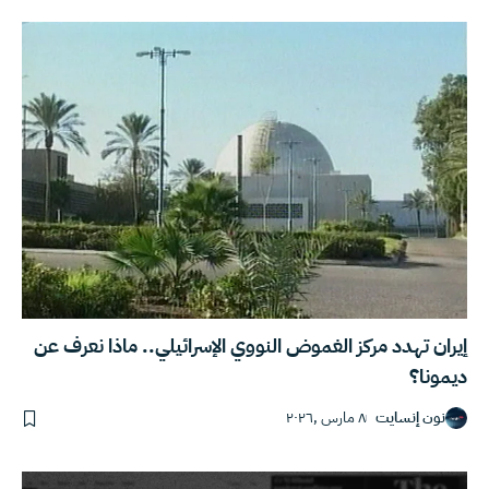
إيران تهدد مركز الغموض النووي الإسرائيلي.. ماذا نعرف عن
ديمونا؟
نون إنسايت
٨ مارس ,٢٠٢٦