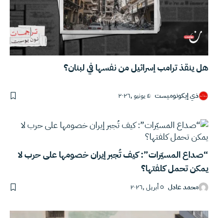
هل ينقذ ترامب إسرائيل من نفسها في لبنان؟
ذي إيكونوميست
٤ يونيو ,٢٠٢٦
“صداع المسيّرات”: كيف تُجبر إيران خصومها على حرب لا
يمكن تحمل كلفتها؟
محمد عادل
٥ أبريل ,٢٠٢٦