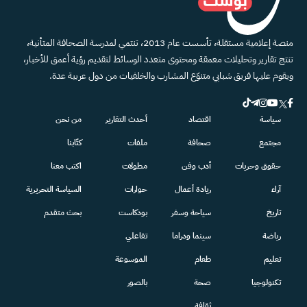
منصة إعلامية مستقلة، تأسست عام 2013، تنتمي لمدرسة الصحافة المتأنية،
تنتج تقارير وتحليلات معمقة ومحتوى متعدد الوسائط لتقديم رؤية أعمق للأخبار،
ويقوم عليها فريق شبابي متنوّع المشارب والخلفيات من دول عربية عدة.
سياسة
اقتصاد
أحدث التقارير
من نحن
مجتمع
صحافة
ملفات
كتّابنا
حقوق وحريات
أدب وفن
مطولات
اكتب معنا
آراء
ريادة أعمال
حوارات
السياسة التحريرية
تاريخ
سياحة وسفر
بودكاست
بحث متقدم
رياضة
سينما ودراما
تفاعلي
تعليم
طعام
الموسوعة
تكنولوجيا
صحة
بالصور
ثقافة