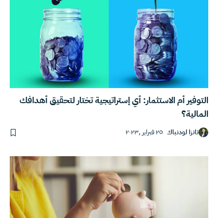
التوفير أم الاستثمار: أي إستراتيجية تختار لتحقيق أهدافك
المالية؟
تانزا لودنباك
٢٥ فبراير ,٢٠٢٣