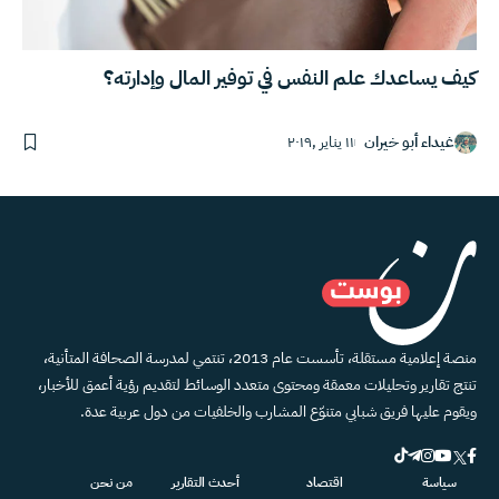
كيف يساعدك علم النفس في توفير المال وإدارته؟
غيداء أبو خيران
١١ يناير ,٢٠١٩
منصة إعلامية مستقلة، تأسست عام 2013، تنتمي لمدرسة الصحافة المتأنية،
تنتج تقارير وتحليلات معمقة ومحتوى متعدد الوسائط لتقديم رؤية أعمق للأخبار،
ويقوم عليها فريق شبابي متنوّع المشارب والخلفيات من دول عربية عدة.
سياسة
اقتصاد
أحدث التقارير
من نحن