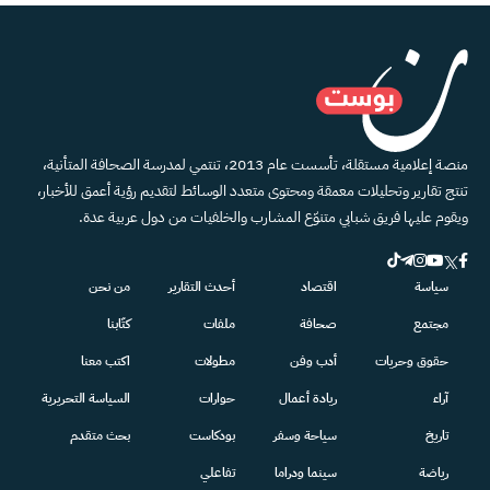
منصة إعلامية مستقلة، تأسست عام 2013، تنتمي لمدرسة الصحافة المتأنية،
تنتج تقارير وتحليلات معمقة ومحتوى متعدد الوسائط لتقديم رؤية أعمق للأخبار،
ويقوم عليها فريق شبابي متنوّع المشارب والخلفيات من دول عربية عدة.
سياسة
اقتصاد
أحدث التقارير
من نحن
مجتمع
صحافة
ملفات
كتّابنا
حقوق وحريات
أدب وفن
مطولات
اكتب معنا
آراء
ريادة أعمال
حوارات
السياسة التحريرية
تاريخ
سياحة وسفر
بودكاست
بحث متقدم
رياضة
سينما ودراما
تفاعلي