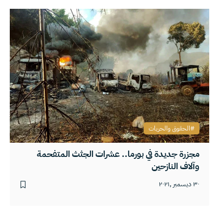
الحقوق والحريات
مجزرة جديدة في بورما.. عشرات الجثث المتفحمة
وآلاف النازحين
٣٠ ديسمبر ,٢٠٢١