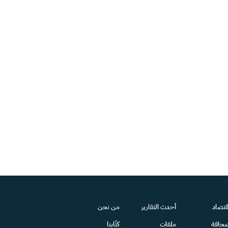
قتصاد
أحدث التقارير
من نحن
حافة
ملفات
كتّابنا