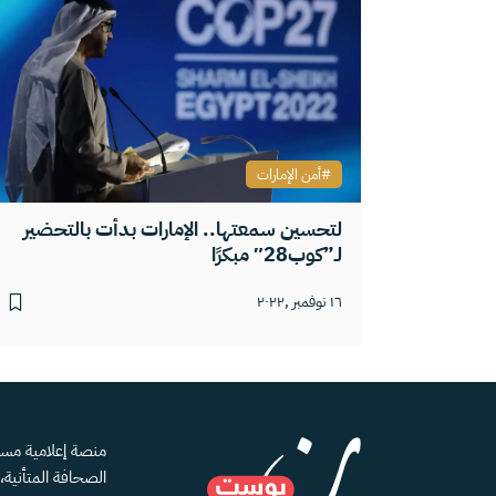
أمن الإمارات
لتحسين سمعتها.. الإمارات بدأت بالتحضير
لـ”كوب28″ مبكرًا
١٦ نوفمبر ,٢٠٢٢
الصحافة المتأنية