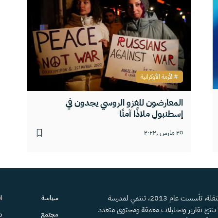
الأزمة الأوكرانية
المعارضون للغزو الروسي يجدون في
إسطنبول ملاذًا آمنًا
٢٥ مارس ,٢٠٢٢
منصة إعلامية مستقلة، تأسست عام 2013، تنتمي لمدرسة
سياسة
ا
، تنتج تقارير وتحليلات معمقة ومحتوى متعدد
مجتمع
ص