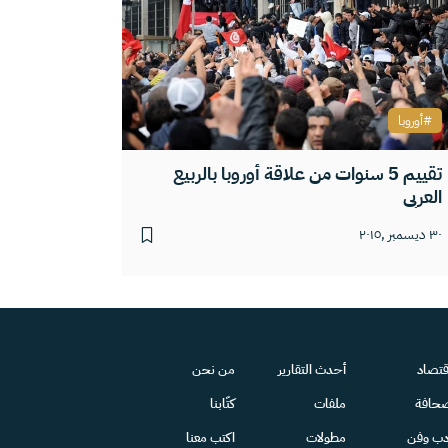
أوروبا
تقييم 5 سنوات من علاقة أوروبا بالربيع
العربي
٣٠ ديسمبر ,٢٠١٥
قتصاد
أحدث التقارير
من نحن
حافة
ملفات
كتّابنا
دب وفن
مطولات
اكتب معنا