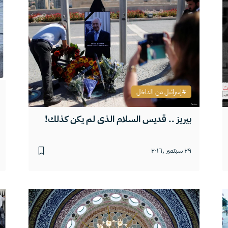
إسرائيل من الداخل
بيريز .. قديس السلام الذي لم يكن كذلك!
٢٩ سبتمبر ,٢٠١٦