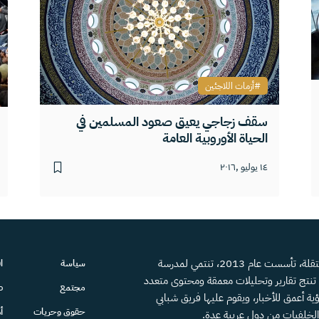
أزمات اللاجئين
سقف زجاجي يعيق صعود المسلمين في
الحياة الأوروبية العامة
١٤ يوليو ,٢٠١٦
منصة إعلامية مستقلة، تأسست عام 2013، تنتمي لمدرسة
سياسة
ا
، تنتج تقارير وتحليلات معمقة ومحتوى متعدد
مجتمع
ص
ية أعمق للأخبار، ويقوم عليها فريق شبابي
حقوق وحريات
أ
الخلفيات من دول عربية عدة.