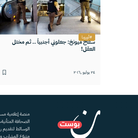
أوروبا
سفاح ميونخ: جعلوني أجنبياً .. ثم مختل
العقل!
٢٤ يوليو ,٢٠١٦
الصحافة المتأنية
الوسائط لتقديم رؤ
متنوّع المشارب و