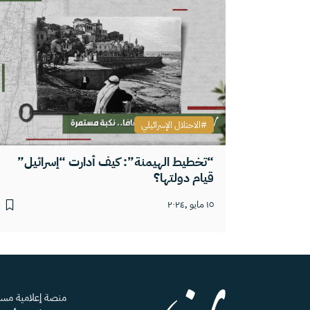
الاحتلال الإسرائيلي
“تخطيط الهيمنة”: كيف أدارت “إسرائيل”
قيام دولتها؟
١٥ مايو ,٢٠٢٤