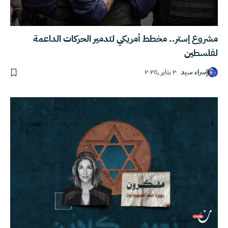
مشروع إستر.. مخطط أمريكي لتدمير الحركات الداعمة
لفلسطين
إسراء سيد
٢ يناير ,٢٠٢٥