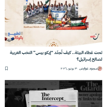
تحت غطاء البيئة.. كيف تُجنّد “إيكو بيس” النخب العربية
لصالح إسرائيل؟
سجود عوايص
٣ يونيو ,٢٠٢٦