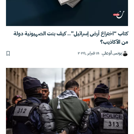
كتاب “اختراع أرض إسرائيل”.. كيف بنت الصهيونية دولة
من الأكاذيب؟
يونس أوعلي
١٨ فبراير ,٢٠٢٥