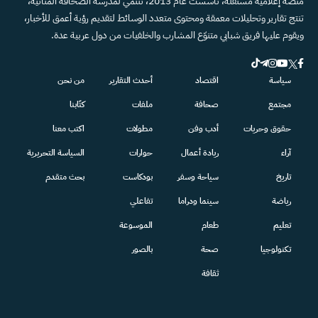
منصة إعلامية مستقلة، تأسست عام 2013، تنتمي لمدرسة الصحافة المتأنية،
تنتج تقارير وتحليلات معمقة ومحتوى متعدد الوسائط لتقديم رؤية أعمق للأخبار،
ويقوم عليها فريق شبابي متنوّع المشارب والخلفيات من دول عربية عدة.
سياسة
اقتصاد
أحدث التقارير
من نحن
مجتمع
صحافة
ملفات
كتّابنا
حقوق وحريات
أدب وفن
مطولات
اكتب معنا
آراء
ريادة أعمال
حوارات
السياسة التحريرية
تاريخ
سياحة وسفر
بودكاست
بحث متقدم
رياضة
سينما ودراما
تفاعلي
تعليم
طعام
الموسوعة
تكنولوجيا
صحة
بالصور
ثقافة