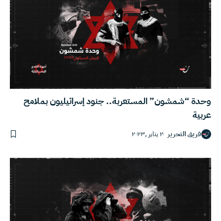
وحدة “شمشون” المستعربة.. جنود إسرائيليون بملامح
عربية
فريق التحرير
٢ يناير ,٢٠٢٣