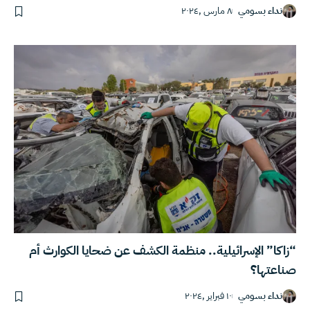
نداء بسومي
٨ مارس ,٢٠٢٤
“زاكا” الإسرائيلية.. منظمة الكشف عن ضحايا الكوارث أم
صناعتها؟
نداء بسومي
١٠ فبراير ,٢٠٢٤