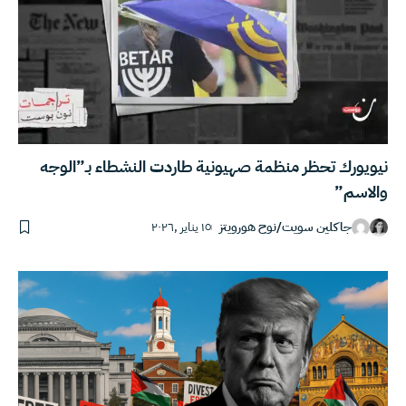
نيويورك تحظر منظمة صهيونية طاردت النشطاء بـ”الوجه
والاسم”‎
جاكلين سويت
/
نوح هورويتز
١٥ يناير ,٢٠٢٦