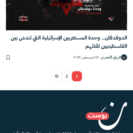
الدوفدفان.. وحدة المستعربين الإسرائيلية التي تندسّ بين
الفلسطينيين لقتلهم
فريق التحرير
١٧ ديسمبر ,٢٠٢٢
2
1