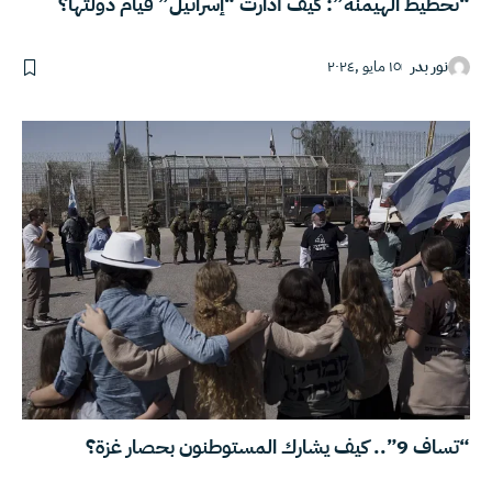
“تخطيط الهيمنة”: كيف أدارت “إسرائيل” قيام دولتها؟
نور بدر
١٥ مايو ,٢٠٢٤
“تساف 9”.. كيف يشارك المستوطنون بحصار غزة؟