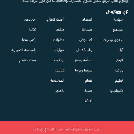
ويقوم عليها فريق شبابي متنوّع المشارب والخلفيات من دول عربية عدة.
سياسة
اقتصاد
أحدث التقارير
من نحن
مجتمع
صحافة
ملفات
كتّابنا
حقوق وحريات
أدب وفن
مطولات
اكتب معنا
آراء
ريادة أعمال
حوارات
السياسة التحريرية
تاريخ
سياحة وسفر
بودكاست
بحث متقدم
رياضة
سينما ودراما
تفاعلي
تعليم
طعام
الموسوعة
تكنولوجيا
صحة
بالصور
ثقافة
بعض الحقوق محفوظة تحت رخصة المشاع الإبداعي