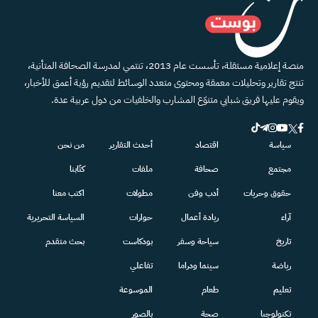
منصة إعلامية مستقلة، تأسست عام 2013، تنتمي لمدرسة الصحافة المتأنية،
تنتج تقارير وتحليلات معمقة ومحتوى متعدد الوسائط لتقديم رؤية أعمق للأخبار،
ويقوم عليها فريق شبابي متنوّع المشارب والخلفيات من دول عربية عدة.
سياسة
اقتصاد
أحدث التقارير
من نحن
مجتمع
صحافة
ملفات
كتّابنا
حقوق وحريات
أدب وفن
مطولات
اكتب معنا
آراء
ريادة أعمال
حوارات
السياسة التحريرية
تاريخ
سياحة وسفر
بودكاست
بحث متقدم
رياضة
سينما ودراما
تفاعلي
تعليم
طعام
الموسوعة
تكنولوجيا
صحة
بالصور