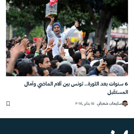
6 سنوات بعد الثورة.. تونس بين آلام الماضي وآمال
المستقبل
سليمان شعباني
١٤ يناير ,٢٠١٧