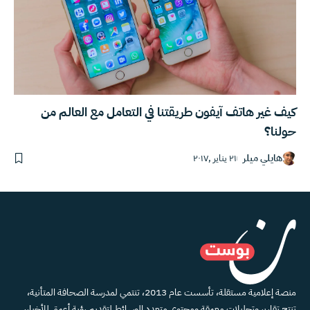
كيف غير هاتف آيفون طريقتنا في التعامل مع العالم من
حولنا؟
هايلي ميلر
٢١ يناير ,٢٠١٧
منصة إعلامية مستقلة، تأسست عام 2013، تنتمي لمدرسة الصحافة المتأنية،
تنتج تقارير وتحليلات معمقة ومحتوى متعدد الوسائط لتقديم رؤية أعمق للأخبار،