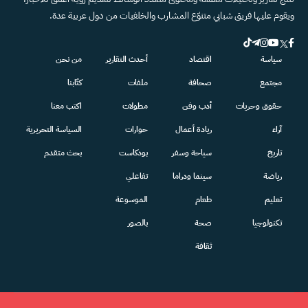
ويقوم عليها فريق شبابي متنوّع المشارب والخلفيات من دول عربية عدة.
سياسة
اقتصاد
أحدث التقارير
من نحن
مجتمع
صحافة
ملفات
كتّابنا
حقوق وحريات
أدب وفن
مطولات
اكتب معنا
آراء
ريادة أعمال
حوارات
السياسة التحريرية
تاريخ
سياحة وسفر
بودكاست
بحث متقدم
رياضة
سينما ودراما
تفاعلي
تعليم
طعام
الموسوعة
تكنولوجيا
صحة
بالصور
ثقافة