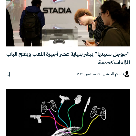
“جوجل ستيديا” يبشر بنهاية عصر أجهزة اللعب ويفتح الباب
للألعاب كخدمة
باسم الخشن
٢١ سبتمبر ,٢٠١٩