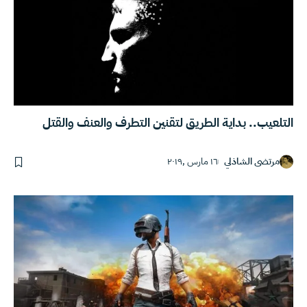
التلعيب.. بداية الطريق لتقنين التطرف والعنف والقتل
مرتضى الشاذلي
١٦ مارس ,٢٠١٩