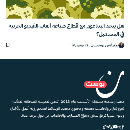
هل يتحد البنتاغون مع قطاع صناعة ألعاب الفيديو الحربية
في المستقبل؟
نيكولاس تومسون
١٦ يونيو ,٢٠١٧
منصة إعلامية مستقلة، تأسست عام 2013، تنتمي لمدرسة الصحافة المتأنية،
تنتج تقارير وتحليلات معمقة ومحتوى متعدد الوسائط لتقديم رؤية أعمق للأخبار،
ويقوم عليها فريق شبابي متنوّع المشارب والخلفيات من دول عربية عدة.