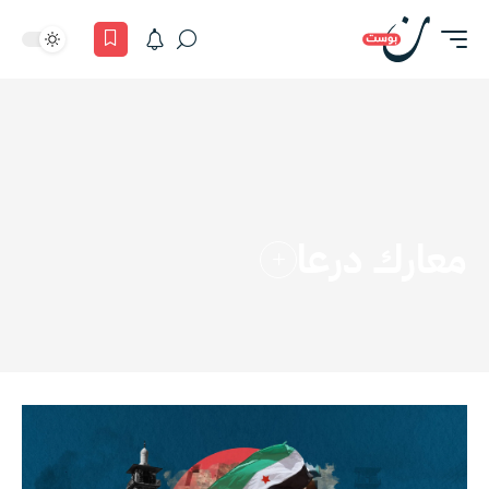
معارك درعا