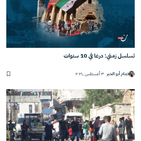
تسلسل زمني: درعا في 10 سنوات
تمام أبو الخير
٣ أغسطس ,٢٠٢١