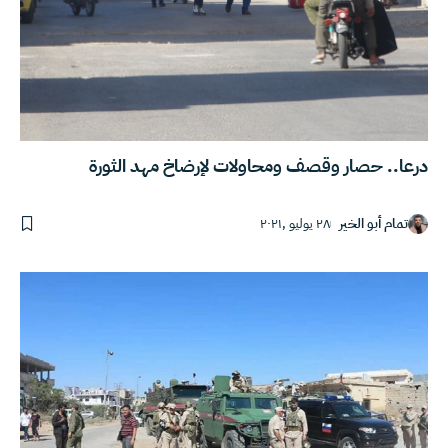
درعا.. حصار وقصف ومحاولات لإرضاخ مهد الثورة
تمام أبو الخير
٢٨ يوليو ,٢٠٢١