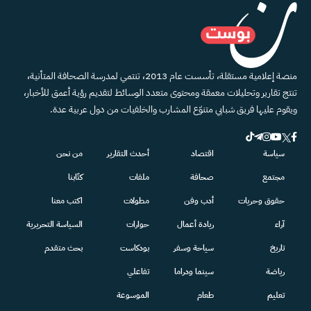
منصة إعلامية مستقلة، تأسست عام 2013، تنتمي لمدرسة الصحافة المتأنية،
تنتج تقارير وتحليلات معمقة ومحتوى متعدد الوسائط لتقديم رؤية أعمق للأخبار،
ويقوم عليها فريق شبابي متنوّع المشارب والخلفيات من دول عربية عدة.
سياسة
اقتصاد
أحدث التقارير
من نحن
مجتمع
صحافة
ملفات
كتّابنا
حقوق وحريات
أدب وفن
مطولات
اكتب معنا
آراء
ريادة أعمال
حوارات
السياسة التحريرية
تاريخ
سياحة وسفر
بودكاست
بحث متقدم
رياضة
سينما ودراما
تفاعلي
تعليم
طعام
الموسوعة