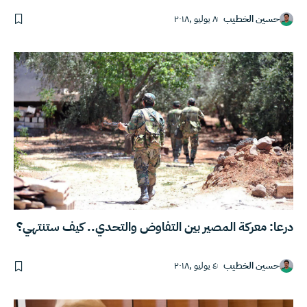
حسين الخطيب
٨ يوليو ,٢٠١٨
درعا: معركة المصير بين التفاوض والتحدي.. كيف ستنتهي؟
حسين الخطيب
٤ يوليو ,٢٠١٨