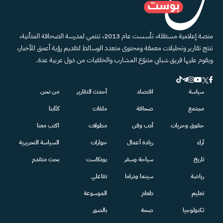
منصة إعلامية مستقلة، تأسست عام 2013، تنتمي لمدرسة الصحافة المتأنية،
تنتج تقارير وتحليلات معمقة ومحتوى متعدد الوسائط لتقديم رؤية أعمق للأخبار،
ويقوم عليها فريق شبابي متنوّع المشارب والخلفيات من دول عربية عدة.
سياسة
اقتصاد
أحدث التقارير
من نحن
مجتمع
صحافة
ملفات
كتّابنا
حقوق وحريات
أدب وفن
مطولات
اكتب معنا
آراء
ريادة أعمال
حوارات
السياسة التحريرية
تاريخ
سياحة وسفر
بودكاست
بحث متقدم
رياضة
سينما ودراما
تفاعلي
تعليم
طعام
الموسوعة
تكنولوجيا
صحة
بالصور