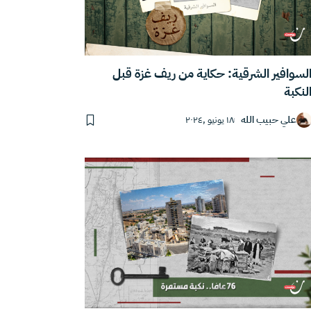
لسوافير الشرقية: حكاية من ريف غزة قبل
لنكبة
علي حبيب الله
١٨ يونيو ,٢٠٢٤