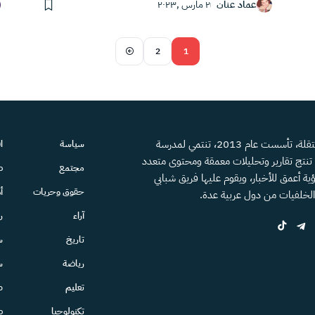
عماد عنان
٢ مارس ,٢٠٢٣
2
1
منصة إعلامية مستقلة، تأسست عام 2013، تنتمي لمدرسة
سياسة
ا
، تنتج تقارير وتحليلات معمقة ومحتوى متعدد
مجتمع
ص
ية أعمق للأخبار، ويقوم عليها فريق شبابي
حقوق وحريات
أ
الخلفيات من دول عربية عدة.
آراء
ر
تاريخ
س
رياضة
س
تعليم
ط
تكنولوجيا
ص