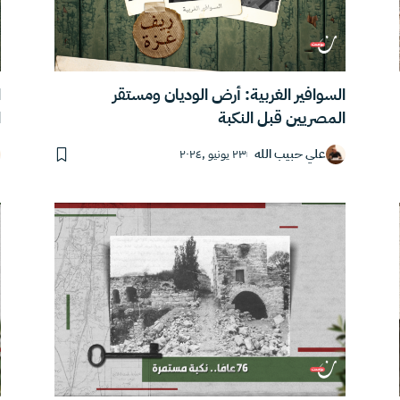
السوافير الغربية: أرض الوديان ومستقر
ا
المصريين قبل النكبة
ا
علي حبيب الله
٢٣ يونيو ,٢٠٢٤