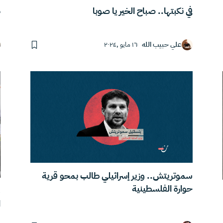
في نكبتها.. صباح الخير يا صوبا
م
علي حبيب الله
١٦ مايو ,٢٠٢٤
سموتريتش.. وزير إسرائيلي طالب بمحو قرية
حوارة الفلسطينية
و
ا