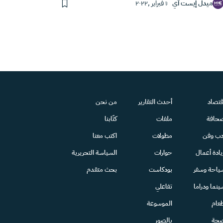
ميدل إيست آي
١ فبراير ,٢٠٢٢
قتصاد
أحدث التقارير
من نحن
حافة
ملفات
كتّابنا
دب وفن
مطولات
اكتب معنا
يادة أعمال
حوارات
السياسة التحريرية
ياحة وسفر
بودكاست
بحث متقدم
ينما ودراما
تفاعلي
عام
الموسوعة
حة
بالصور