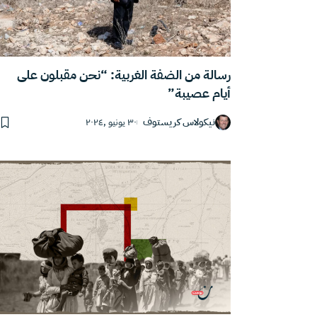
رسالة من الضفة الغربية: “نحن مقبلون على
أيام عصيبة”
نيكولاس كريستوف
٣٠ يونيو ,٢٠٢٤