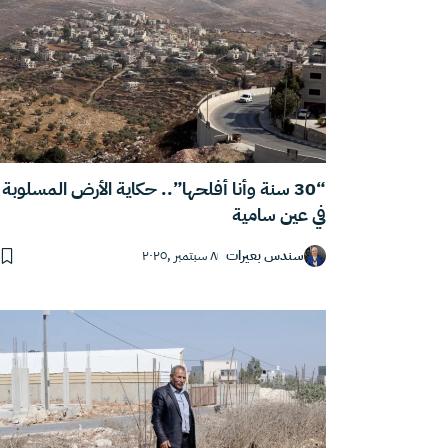
“30 سنة وأنا أفلحها”.. حكاية الأرض المسلوبة
في عين سامية
سندس بعيرات
٨ سبتمبر ,٢٠٢٥