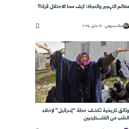
عالم التهجير والنجاة: كيف محا الاحتلال قرانا؟
نداء بسومي
١٥ مايو ,٢٠٢٤
ثائق تاريخية تكشف خطة “إسرائيل” لإخلاء
لنقب من الفلسطينيين