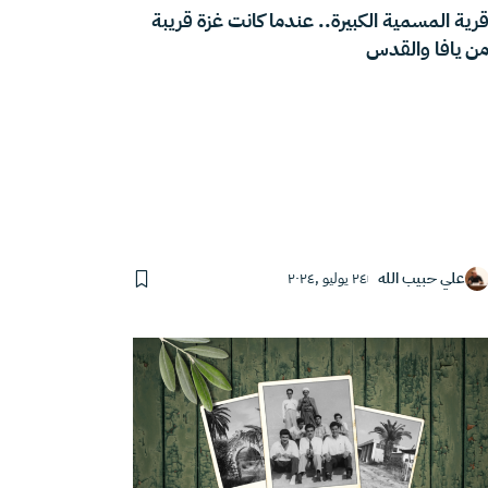
رية المسمية الكبيرة.. عندما كانت غزة قريبة
ن يافا والقدس
علي حبيب الله
٢٤ يوليو ,٢٠٢٤