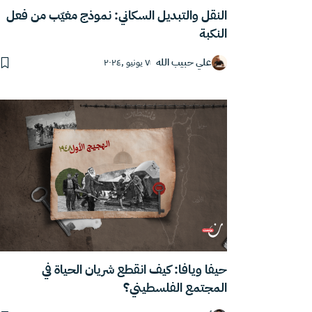
النقل والتبديل السكاني: نموذج مغيّب من فعل
النكبة
علي حبيب الله
٧ يونيو ,٢٠٢٤
حيفا ويافا: كيف انقطع شريان الحياة في
المجتمع الفلسطيني؟