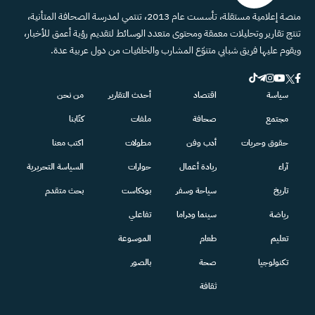
منصة إعلامية مستقلة، تأسست عام 2013، تنتمي لمدرسة الصحافة المتأنية،
تنتج تقارير وتحليلات معمقة ومحتوى متعدد الوسائط لتقديم رؤية أعمق للأخبار،
ويقوم عليها فريق شبابي متنوّع المشارب والخلفيات من دول عربية عدة.
سياسة
اقتصاد
أحدث التقارير
من نحن
مجتمع
صحافة
ملفات
كتّابنا
حقوق وحريات
أدب وفن
مطولات
اكتب معنا
آراء
ريادة أعمال
حوارات
السياسة التحريرية
تاريخ
سياحة وسفر
بودكاست
بحث متقدم
رياضة
سينما ودراما
تفاعلي
تعليم
طعام
الموسوعة
تكنولوجيا
صحة
بالصور
ثقافة