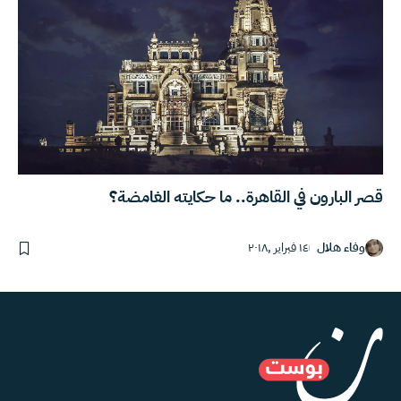
قصر البارون في القاهرة.. ما حكايته الغامضة؟
وفاء هلال
١٤ فبراير ,٢٠١٨