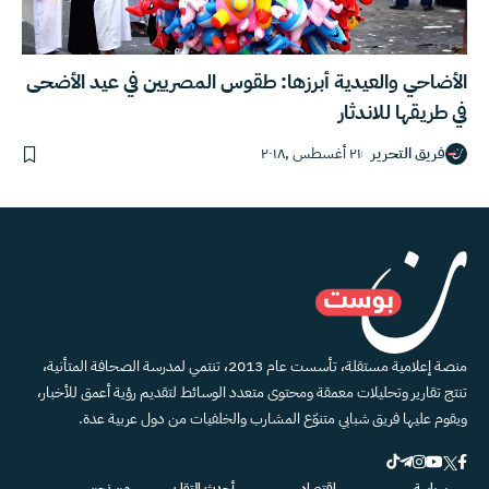
الأضاحي والعيدية أبرزها: طقوس المصريين في عيد الأضحى
في طريقها للاندثار
فريق التحرير
٢١ أغسطس ,٢٠١٨
منصة إعلامية مستقلة، تأسست عام 2013، تنتمي لمدرسة الصحافة المتأنية،
تنتج تقارير وتحليلات معمقة ومحتوى متعدد الوسائط لتقديم رؤية أعمق للأخبار،
ويقوم عليها فريق شبابي متنوّع المشارب والخلفيات من دول عربية عدة.
سياسة
اقتصاد
أحدث التقارير
من نحن