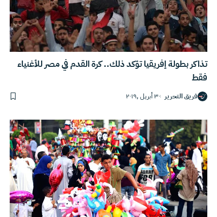
تذاكر بطولة إفريقيا تؤكد ذلك.. كرة القدم في مصر للأغنياء
فقط
فريق التحرير
٣٠ أبريل ,٢٠١٩