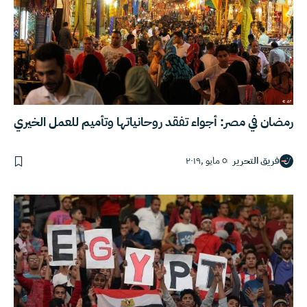
رمضان في مصر: أجواء تفقد روحانياتها وتأميم للعمل الخيري
فريق التحرير
٥ مايو ,٢٠١٩