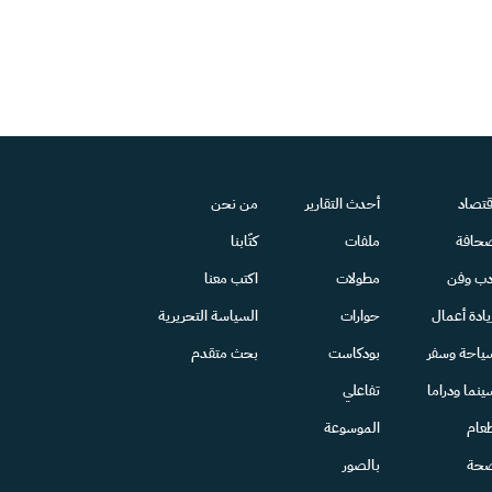
قتصاد
أحدث التقارير
من نحن
حافة
ملفات
كتّابنا
دب وفن
مطولات
اكتب معنا
يادة أعمال
حوارات
السياسة التحريرية
ياحة وسفر
بودكاست
بحث متقدم
ينما ودراما
تفاعلي
عام
الموسوعة
حة
بالصور