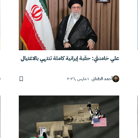
علي خامنئي: حقبة إيرانية كاملة تنتهي بالاغتيال
و
أحمد الطناني
١ مارس ,٢٠٢٦