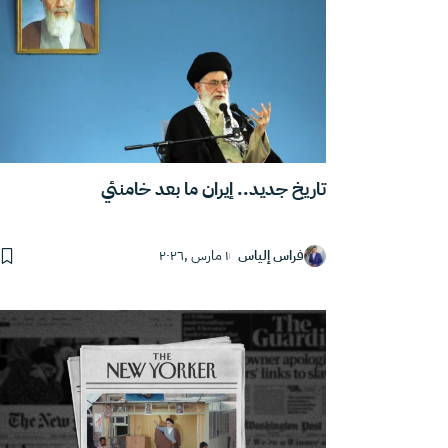
تاريخ جديد.. إيران ما بعد خامنئي
فراس إلياس
١ مارس ,٢٠٢٦