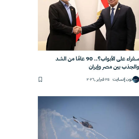
سفراء على الأبواب؟.. 90 عامًا من الشد
الجذب بين مصر وإيران
نون إنسايت
٢٤ فبراير ,٢٠٢٦