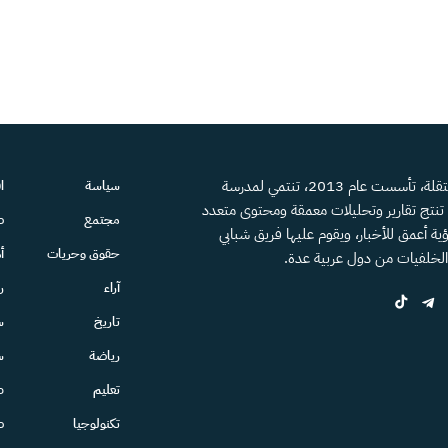
منصة إعلامية مستقلة، تأسست عام 2013، تنتمي لمدرسة
سياسة
ا
، تنتج تقارير وتحليلات معمقة ومحتوى متعدد
مجتمع
ص
ية أعمق للأخبار، ويقوم عليها فريق شبابي
حقوق وحريات
أ
الخلفيات من دول عربية عدة.
آراء
ر
تاريخ
س
رياضة
س
تعليم
ط
تكنولوجيا
ص