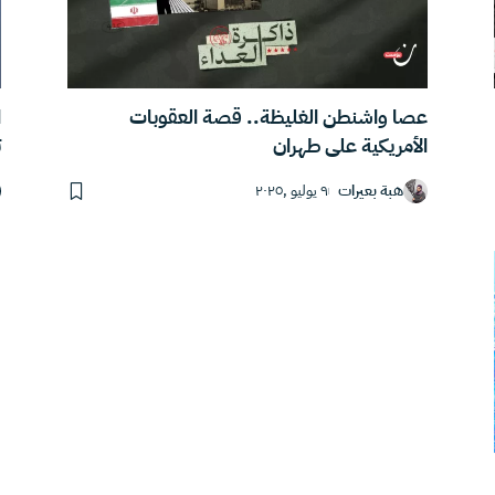
عصا واشنطن الغليظة.. قصة العقوبات
ا
الأمريكية على طهران
ت
هبة بعيرات
٩ يوليو ,٢٠٢٥