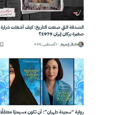
الصدفة التي صنعت التاريخ: كيف أشعلت شرارة
صغيرة بركان إيران 1979؟
دانيال إيمروار
١٠ أغسطس ,٢٠٢٥
رواية “سجينة طهران”: أن تكون مسيحيًا معتقلًا